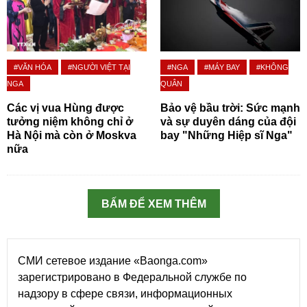
#VĂN HÓA
#NGƯỜI VIỆT TẠI
#NGA
#MÁY BAY
#KHÔNG
NGA
QUÂN
Các vị vua Hùng được
Bảo vệ bầu trời: Sức mạnh
tưởng niệm không chỉ ở
và sự duyên dáng của đội
Hà Nội mà còn ở Moskva
bay "Những Hiệp sĩ Nga"
nữa
BẤM ĐỂ XEM THÊM
СМИ сетевое издание «Baonga.com»
зарегистрировано в Федеральной службе по
надзору в сфере связи, информационных