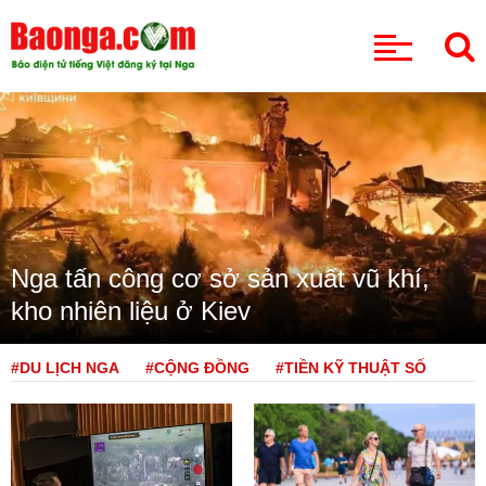
CHUYÊN MỤC
Nga tấn công cơ sở sản xuất vũ khí,
kho nhiên liệu ở Kiev
#DU LỊCH NGA
#CỘNG ĐỒNG
#TIỀN KỸ THUẬT SỐ