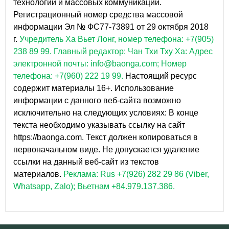
технологий и массовых коммуникаций.
Регистрационный номер средства массовой
информации Эл № ФС77-73891 от 29 октября 2018
г.
Учредитель Ха Вьет Лонг, номер телефона: +7(905)
238 89 99.
Главный редактор: Чан Тхи Тху Ха: Адрес
электронной почты: info@baonga.com; Номер
телефона: +7(960) 222 19 99.
Настоящий ресурс
содержит материалы 16+. Использование
информации с данного веб-сайта возможно
исключительно на следующих условиях: В конце
текста необходимо указывать ссылку на сайт
https://baonga.com. Текст должен копироваться в
первоначальном виде. Не допускается удаление
ссылки на данный веб-сайт из текстов
материалов.
Реклама: Rus +7(926) 282 29 86 (Viber,
Whatsapp, Zalo); Вьетнам +84.979.137.386.