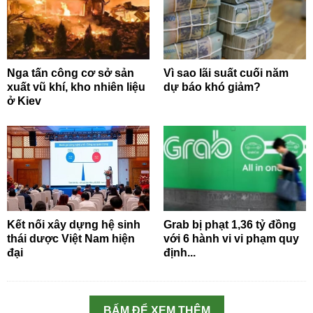
Nga tấn công cơ sở sản
Vì sao lãi suất cuối năm
xuất vũ khí, kho nhiên liệu
dự báo khó giảm?
ở Kiev
Kết nối xây dựng hệ sinh
Grab bị phạt 1,36 tỷ đồng
thái dược Việt Nam hiện
với 6 hành vi vi phạm quy
đại
định...
BẤM ĐỂ XEM THÊM