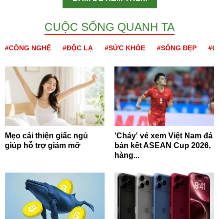
CUỘC SỐNG QUANH TA
#CÔNG NGHỆ
#ĐỘC LẠ
#SỨC KHỎE
#SỐNG ĐẸP
#Q
Mẹo cải thiện giấc ngủ
'Cháy' vé xem Việt Nam đá
giúp hỗ trợ giảm mỡ
bán kết ASEAN Cup 2026,
hàng...