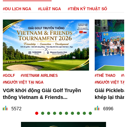
#DU LỊCH NGA
#LUẬT NGA
#TIỀN KỸ THUẬT SỐ
#GOLF
#VIETNAM AIRLINES
#THỂ THAO
#V
#NGƯỜI VIỆT TẠI NGA
#NGƯỜI VIỆT TẠI
VGR khởi động Giải Golf Truyền
Giải Pickleba
thống Vietnam & Friends...
khép lại thà
5572
6996