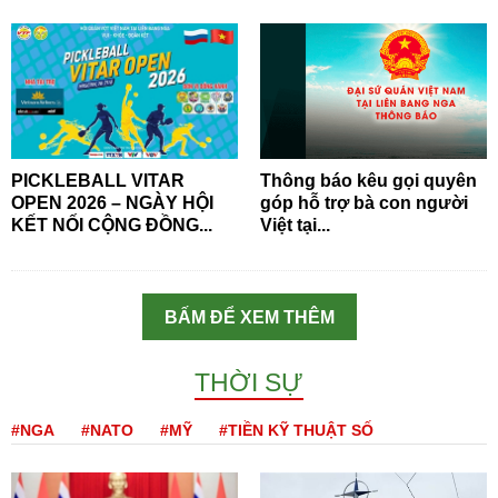
PICKLEBALL VITAR
Thông báo kêu gọi quyên
OPEN 2026 – NGÀY HỘI
góp hỗ trợ bà con người
KẾT NỐI CỘNG ĐỒNG...
Việt tại...
BẤM ĐỂ XEM THÊM
THỜI SỰ
#NGA
#NATO
#MỸ
#TIỀN KỸ THUẬT SỐ