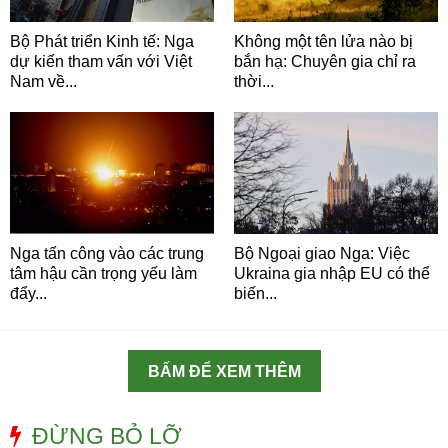
Bộ Phát triển Kinh tế: Nga
Không một tên lửa nào bị
dự kiến tham vấn với Việt
bắn hạ: Chuyên gia chỉ ra
Nam về...
thời...
Nga tấn công vào các trung
Bộ Ngoại giao Nga: Việc
tâm hậu cần trọng yếu làm
Ukraina gia nhập EU có thể
đẩy...
biến...
BẤM ĐỂ XEM THÊM
ĐỪNG BỎ LỠ