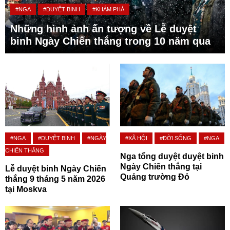
#NGA
#DUYỆT BINH
#KHÁM PHÁ
Những hình ảnh ấn tượng về Lễ duyệt
binh Ngày Chiến thắng trong 10 năm qua
#NGA
#DUYỆT BINH
#NGÀY
#XÃ HỘI
#ĐỜI SỐNG
#NGA
CHIẾN THẮNG
Nga tổng duyệt duyệt binh
Ngày Chiến thắng tại
Lễ duyệt binh Ngày Chiến
Quảng trường Đỏ
thắng 9 tháng 5 năm 2026
tại Moskva