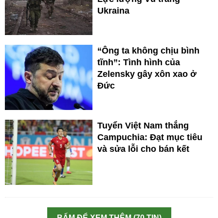
Ukraina
“Ông ta không chịu bình
tĩnh”: Tình hình của
Zelensky gây xôn xao ở
Đức
Tuyển Việt Nam thắng
Campuchia: Đạt mục tiêu
và sửa lỗi cho bán kết
BẤM ĐỂ XEM THÊM (70 TIN)