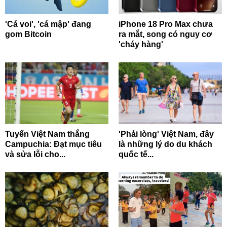
'Cá voi', 'cá mập' đang
iPhone 18 Pro Max chưa
gom Bitcoin
ra mắt, song có nguy cơ
'cháy hàng'
Tuyển Việt Nam thắng
'Phải lòng' Việt Nam, đây
Campuchia: Đạt mục tiêu
là những lý do du khách
và sửa lỗi cho...
quốc tế...