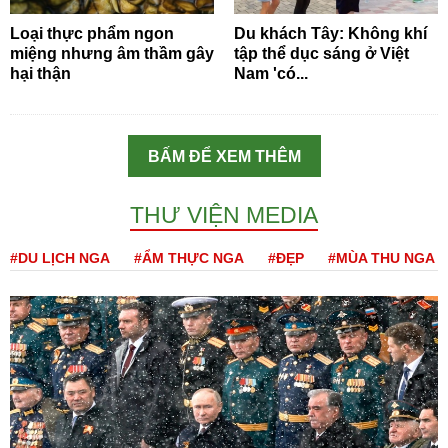
Loại thực phẩm ngon
Du khách Tây: Không khí
miệng nhưng âm thầm gây
tập thể dục sáng ở Việt
hại thận
Nam 'có...
BẤM ĐỂ XEM THÊM
THƯ VIỆN MEDIA
#DU LỊCH NGA
#ẨM THỰC NGA
#ĐẸP
#MÙA THU NGA