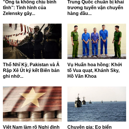
“Ông ta không chịu bình
Trung Quốc chuẩn bị khai
tĩnh”: Tình hình của
trương tuyến vận chuyển
Zelensky gây...
hàng đầu...
Thổ Nhĩ Kỳ, Pakistan và Ả
Vụ Huấn hoa hồng: Khởi
Rập Xê Út ký kết Biên bản
tố Vua quạt, Khánh Sky,
ghi nhớ...
Hồ Văn Khoa
Việt Nam làm rõ Nghị định
Chuyên gia: Eo biển