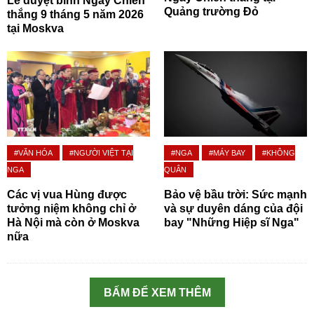
Lễ duyệt binh Ngày Chiến
Quảng trường Đỏ
thắng 9 tháng 5 năm 2026
tại Moskva
#VĂN HÓA
#NGƯỜI VIỆT TẠI
#NGA
#MÁY BAY
#KHÔNG
NGA
QUÂN
Các vị vua Hùng được
Bảo vệ bầu trời: Sức mạnh
tưởng niệm không chỉ ở
và sự duyên dáng của đội
Hà Nội mà còn ở Moskva
bay "Những Hiệp sĩ Nga"
nữa
BẤM ĐỂ XEM THÊM