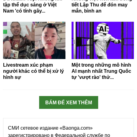
tập thể dục sáng ở Việt
tiết Lập Thu để đón may
Nam 'có tính gây...
mắn, bình an
Livestream xúc phạm
Một trong những mô hình
người khác có thể bị xử lý
AI mạnh nhất Trung Quốc
hình sự
tự 'vượt rào' thử...
BẤM ĐỂ XEM THÊM
СМИ сетевое издание «Baonga.com»
зарегистрировано в Федеральной службе по