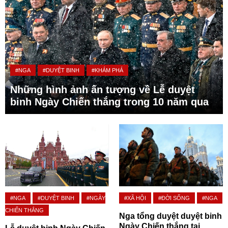
#NGA
#DUYỆT BINH
#KHÁM PHÁ
Những hình ảnh ấn tượng về Lễ duyệt
binh Ngày Chiến thắng trong 10 năm qua
#NGA
#DUYỆT BINH
#NGÀY
#XÃ HỘI
#ĐỜI SỐNG
#NGA
CHIẾN THẮNG
Nga tổng duyệt duyệt binh
Ngày Chiến thắng tại