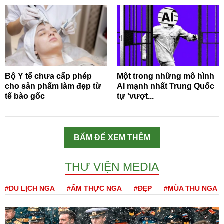
Bộ Y tế chưa cấp phép
Một trong những mô hình
cho sản phẩm làm đẹp từ
AI mạnh nhất Trung Quốc
tế bào gốc
tự 'vượt...
BẤM ĐỂ XEM THÊM
THƯ VIỆN MEDIA
#DU LỊCH NGA
#ẨM THỰC NGA
#ĐẸP
#MÙA THU NGA