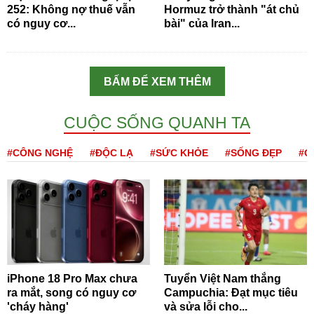
252: Không nợ thuế vẫn
Hormuz trở thành "át chủ
có nguy cơ...
bài" của Iran...
BẤM ĐỂ XEM THÊM
CUỘC SỐNG QUANH TA
#CÔNG NGHỆ
#ĐỘC LẠ
#SỨC KHỎE
#SỐNG ĐẸP
#Q
iPhone 18 Pro Max chưa
Tuyển Việt Nam thắng
ra mắt, song có nguy cơ
Campuchia: Đạt mục tiêu
'cháy hàng'
và sửa lỗi cho...