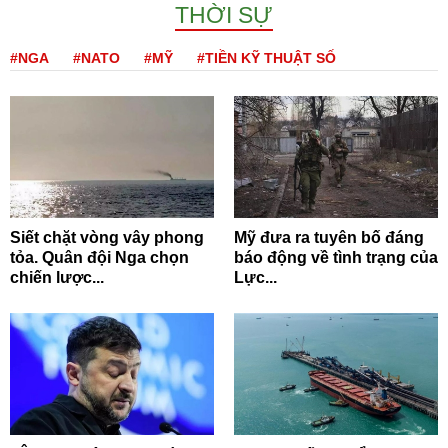
THỜI SỰ
#NGA
#NATO
#MỸ
#TIỀN KỸ THUẬT SỐ
Siết chặt vòng vây phong
Mỹ đưa ra tuyên bố đáng
tỏa. Quân đội Nga chọn
báo động về tình trạng của
chiến lược...
Lực...