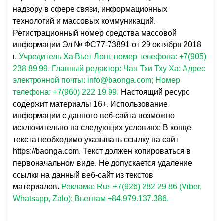
надзору в сфере связи, информационных
технологий и массовых коммуникаций.
Регистрационный номер средства массовой
информации Эл № ФС77-73891 от 29 октября 2018
г.
Учредитель Ха Вьет Лонг, номер телефона: +7(905)
238 89 99.
Главный редактор: Чан Тхи Тху Ха: Адрес
электронной почты: info@baonga.com; Номер
телефона: +7(960) 222 19 99.
Настоящий ресурс
содержит материалы 16+. Использование
информации с данного веб-сайта возможно
исключительно на следующих условиях: В конце
текста необходимо указывать ссылку на сайт
https://baonga.com. Текст должен копироваться в
первоначальном виде. Не допускается удаление
ссылки на данный веб-сайт из текстов
материалов.
Реклама: Rus +7(926) 282 29 86 (Viber,
Whatsapp, Zalo); Вьетнам +84.979.137.386.