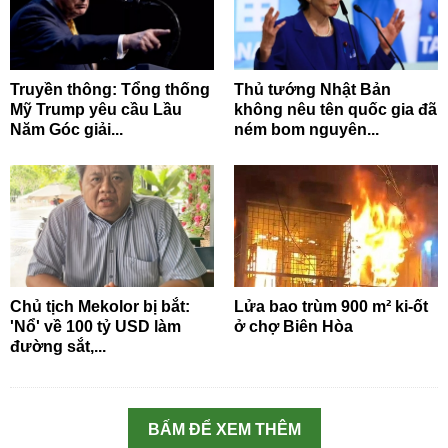
Truyền thông: Tổng thống
Thủ tướng Nhật Bản
Mỹ Trump yêu cầu Lầu
không nêu tên quốc gia đã
Năm Góc giải...
ném bom nguyên...
Chủ tịch Mekolor bị bắt:
Lửa bao trùm 900 m² ki-ốt
'Nổ' về 100 tỷ USD làm
ở chợ Biên Hòa
đường sắt,...
BẤM ĐỂ XEM THÊM