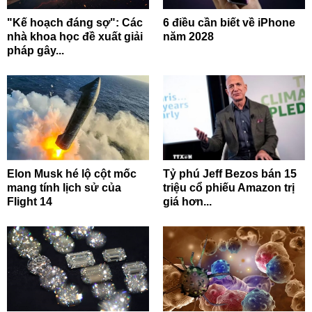
"Kế hoạch đáng sợ": Các
6 điều cần biết về iPhone
nhà khoa học đề xuất giải
năm 2028
pháp gây...
Elon Musk hé lộ cột mốc
Tỷ phú Jeff Bezos bán 15
mang tính lịch sử của
triệu cổ phiếu Amazon trị
Flight 14
giá hơn...