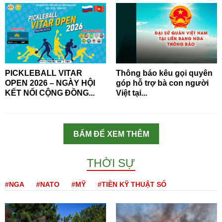
PICKLEBALL VITAR
Thông báo kêu gọi quyên
OPEN 2026 – NGÀY HỘI
góp hỗ trợ bà con người
KẾT NỐI CỘNG ĐỒNG...
Việt tại...
BẤM ĐỂ XEM THÊM
THỜI SỰ
#NGA
#NATO
#MỸ
#TIỀN KỸ THUẬT SỐ