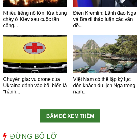
Nhiều tiếng nổ lớn, lửa bùng
Điện Kremlin: Lãnh đạo Nga
cháy ở Kiev sau cuộc tấn
và Brazil thảo luận các vấn
công...
đề...
Chuyên gia: vụ drone của
Việt Nam có thể lập kỷ lục
Ukraina đánh vào bãi biển là
đón khách du lịch Nga trong
"hành...
năm...
BẤM ĐỂ XEM THÊM
ĐỪNG BỎ LỠ