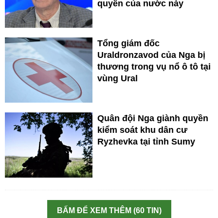
quyền của nước này
Tổng giám đốc
Uraldronzavod của Nga bị
thương trong vụ nổ ô tô tại
vùng Ural
Quân đội Nga giành quyền
kiểm soát khu dân cư
Ryzhevka tại tỉnh Sumy
BẤM ĐỂ XEM THÊM (60 TIN)