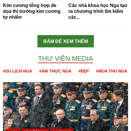
Kim cương tổng hợp đe
Các nhà khoa học Nga tạo
dọa thị trường kim cương
ra chương trình tìm kiếm
tự nhiên
các...
BẤM ĐỂ XEM THÊM
THƯ VIỆN MEDIA
#DU LỊCH NGA
#ẨM THỰC NGA
#ĐẸP
#MÙA THU NGA