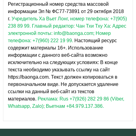
Регистрационный номер средства массовой
информации Эл № ФС77-73891 от 29 октября 2018
г.
Учредитель Ха Вьет Лонг, номер телефона: +7(905)
238 89 99.
Главный редактор: Чан Тхи Тху Ха: Адрес
электронной почты: info@baonga.com; Номер
телефона: +7(960) 222 19 99.
Настоящий ресурс
содержит материалы 16+. Использование
информации с данного веб-сайта возможно
исключительно на следующих условиях: В конце
текста необходимо указывать ссылку на сайт
https://baonga.com. Текст должен копироваться в
первоначальном виде. Не допускается удаление
ссылки на данный веб-сайт из текстов
материалов.
Реклама: Rus +7(926) 282 29 86 (Viber,
Whatsapp, Zalo); Вьетнам +84.979.137.386.