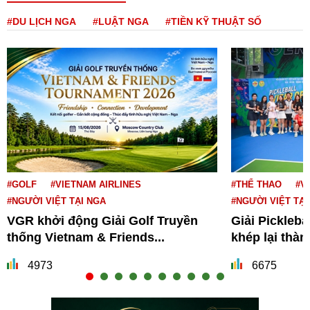
#DU LỊCH NGA
#LUẬT NGA
#TIỀN KỸ THUẬT SỐ
#GOLF
#VIETNAM AIRLINES
#THỂ THAO
#V
#NGƯỜI VIỆT TẠI NGA
#NGƯỜI VIỆT TẠI
VGR khởi động Giải Golf Truyền
Giải Pickleba
thống Vietnam & Friends...
khép lại thà
4973
6675