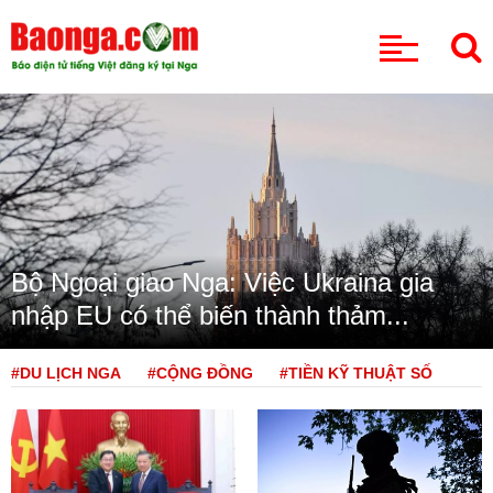
CHUYÊN MỤC
Bộ Ngoại giao Nga: Việc Ukraina gia
nhập EU có thể biến thành thảm...
#DU LỊCH NGA
#CỘNG ĐỒNG
#TIỀN KỸ THUẬT SỐ