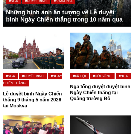
#NGA
#DUYỆT BINH
#KHÁM PHÁ
Những hình ảnh ấn tượng về Lễ duyệt
binh Ngày Chiến thắng trong 10 năm qua
#NGA
#DUYỆT BINH
#NGÀY
#XÃ HỘI
#ĐỜI SỐNG
#NGA
CHIẾN THẮNG
Nga tổng duyệt duyệt binh
Ngày Chiến thắng tại
Lễ duyệt binh Ngày Chiến
Quảng trường Đỏ
thắng 9 tháng 5 năm 2026
tại Moskva