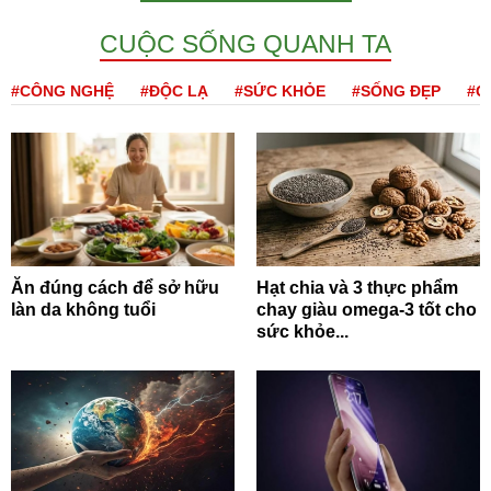
CUỘC SỐNG QUANH TA
#CÔNG NGHỆ
#ĐỘC LẠ
#SỨC KHỎE
#SỐNG ĐẸP
#Q
Ăn đúng cách để sở hữu
Hạt chia và 3 thực phẩm
làn da không tuổi
chay giàu omega-3 tốt cho
sức khỏe...