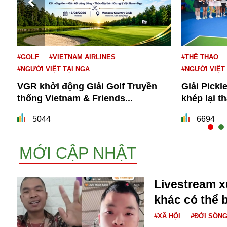
#GOLF
#VIETNAM AIRLINES
#THỂ THAO
#NGƯỜI VIỆT TẠI NGA
#NGƯỜI VIỆT
VGR khởi động Giải Golf Truyền
Giải Pickl
thống Vietnam & Friends...
khép lại t
Bói toán
Bóng đá
5044
6694
Bill Gates
BĐS
MỚI CẬP NHẬT
Bí ẩn
Bitcoin
Bamboo Airways
Livestream 
Báo Nga có gì?
khác có thể b
Biển Đông
Barrack Obama
#XÃ HỘI
#ĐỜI SỐN
Bắc Kinh