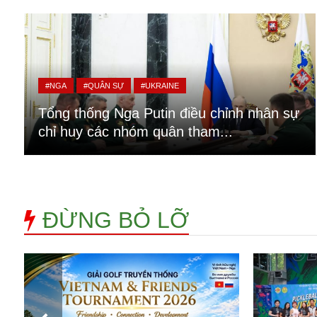
Alibaba
Angela Merkel
Aeroflot
ASEAN
Argentina
#NGA
#QUÂN SỰ
#UKRAINE
Ai
Azovstal
Tổng thống Nga Putin điều chỉnh nhân sự
chỉ huy các nhóm quân tham...
ĐỪNG BỎ LỠ