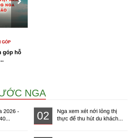
#KINH TẾ NGA
#NGƯỜI VIỆT TẠI NGA
#
N GÓP
#THỊ TRƯỜNG
T
n góp hỗ
Bài 1: Kinh tế Nga 2026 - Thị
n
..
trường hơn 140 triệu dân đang...
14968
NƯỚC NGA
a 2026 -
Nga xem xét nới lỏng thị
02
40...
thực để thu hút du khách...