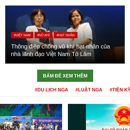
#VIỆT NAM
#VŨ KHÍ
#HẠT NHÂN
Thông điệp chống vũ khí hạt nhân của
nhà lãnh đạo Việt Nam Tô Lâm
BẤM ĐỂ XEM THÊM
#DU LỊCH NGA
#LUẬT NGA
#TIỀN K