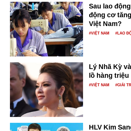
Dịch vụ
Sau lao động 
Diego Maradona
động cơ tăng
Di cư
Facebook
Dòng chảy phương Bắc 1
Việt Nam?
FED
Dải Gaza
Fansipan
#VIỆT NAM
#LAO Đ
F0
FLC
F-16
Lý Nhã Kỳ và
lồ hàng triệ
#VIỆT NAM
#GIẢI TR
Gương sáng
Golf
Giáng sinh
HLV Kim Sang
GDP