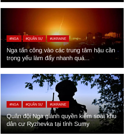
#NGA
#QUÂN SỰ
#UKRAINE
Nga tấn công vào các trung tâm hậu cần
trọng yếu làm đẩy nhanh quá...
#NGA
#QUÂN SỰ
#UKRAINE
Quân đội Nga giành quyền kiểm soát khu
dân cư Ryzhevka tại tỉnh Sumy