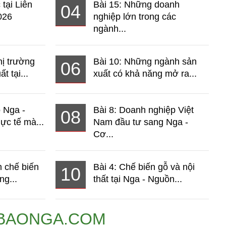
 tại Liên
Bài 15: Những doanh
04
026
nghiệp lớn trong các
ngành...
hị trường
Bài 10: Những ngành sản
06
t tại...
xuất có khả năng mở ra...
o Nga -
Bài 8: Doanh nghiệp Việt
08
ực tế mà...
Nam đầu tư sang Nga -
Cơ...
 chế biến
Bài 4: Chế biến gỗ và nội
10
ng...
thất tại Nga - Nguồn...
BAONGA.COM