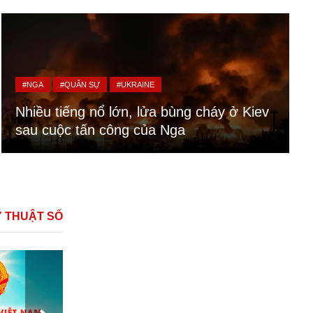
#NGA
#QUÂN SỰ
#UKRAINE
Nhiều tiếng nổ lớn, lửa bùng cháy ở Kiev
sau cuộc tấn công của Nga
Ỹ THUẬT SỐ