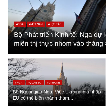
#NGA
#VIỆT NAM
#HỢP TÁC
Bộ Phát triển Kinh tế: Nga dự 
miễn thị thực nhóm vào tháng 
An ninh
Anh
#NGA
#QUÂN SỰ
#UKRAINE
Australia
Bộ Ngoại giao Nga: Việc Ukraina gia nhập
Amazon
EU có thể biến thành thảm...
Army Games
Apple