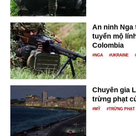
Bulagria
An ninh Nga t
Crimea
tuyển mộ lín
Chính trị
Công nghệ
Colombia
Chuyện hay
#NGA
#UKRAINE
Chuyện lạ
Cuộc sống quanh ta
Casino
Chiến tranh thương mại
Chi hội phụ nữ TTTM Mátxcơva
Chuyên gia L
Chính trị Nga
trừng phạt c
Chợ Vòm
Cảnh sát
#MỸ
#TRỪNG PHẠT
Cấm bay
Cao tốc
Canada