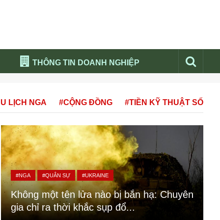
THÔNG TIN DOANH NGHIỆP
Đừng bỏ lỡ
U LỊCH NGA
#CỘNG ĐỒNG
#TIỀN KỸ THUẬT SỐ
Nổi bật báo nga
Thư viện media
Phân tích thị trường Nga 2026
#NGA
#QUÂN SỰ
#UKRAINE
Không một tên lửa nào bị bắn hạ: Chuyên
gia chỉ ra thời khắc sụp đổ...