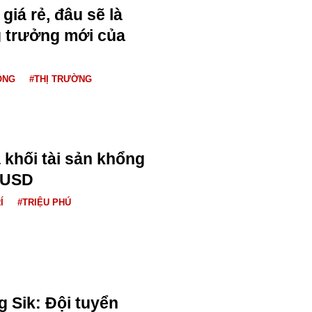
giá rẻ, đâu sẽ là
 trưởng mới của
ỘNG
#THỊ TRƯỜNG
 khối tài sản khổng
u USD
Í
#TRIỆU PHÚ
 Sik: Đội tuyển