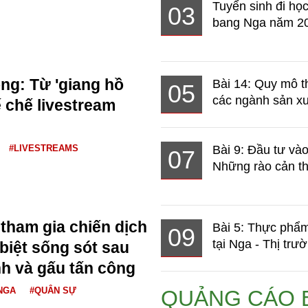
Tuyển sinh đi học
03
bang Nga năm 2
g: Từ 'giang hồ
Bài 14: Quy mô t
05
các ngành sản xuấ
 chế livestream
#LIVESTREAMS
Bài 9: Đầu tư và
07
Những rào cản th
 tham gia chiến dịch
Bài 5: Thực phẩm
09
tại Nga - Thị trườ
biệt sống sót sau
nh và gấu tấn công
NGA
#QUÂN SỰ
QUẢNG CÁO 