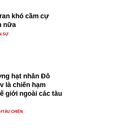
Iran khó cầm cự
n nữa
N SỰ
ng hạt nhân Đô
v là chiến hạm
ế giới ngoài các tàu
#TÀU CHIẾN