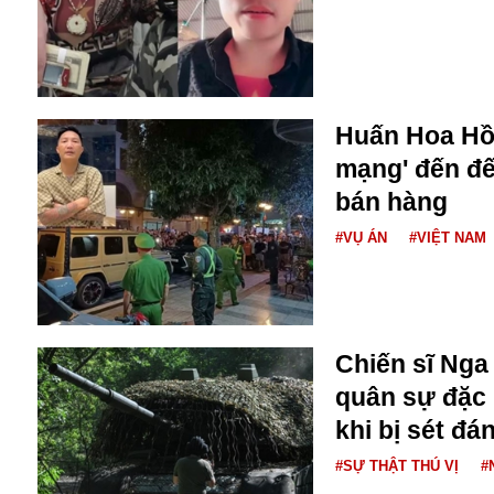
Buôn bán ở Nga
Bộ Quốc phòng
Bác Hồ
Bộ Y tế
Bão tuyết
Huấn Hoa Hồn
Bệnh viện
mạng' đến đế
Bản quyền
bán hàng
Bảo tàng
Blockchain
#VỤ ÁN
#VIỆT NAM
Bộ Ngoại giao
Bình Dương
Biển Đen
Boeing
Chiến sĩ Nga
Bình Định
quân sự đặc 
Bulgaria
Biến chủng
khi bị sét đá
Baikal
#SỰ THẬT THÚ VỊ
#
Bakhmut