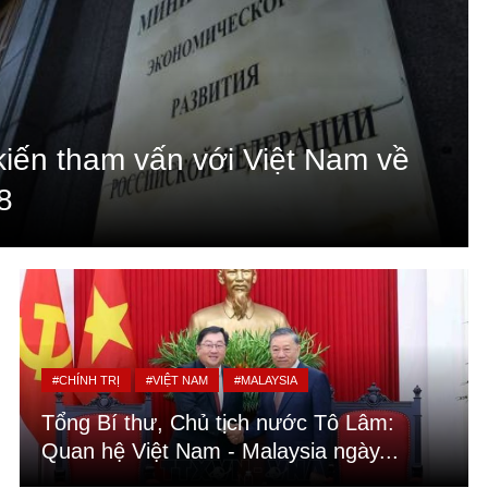
kiến tham vấn với Việt Nam về
8
#CHÍNH TRỊ
#VIỆT NAM
#MALAYSIA
Tổng Bí thư, Chủ tịch nước Tô Lâm:
Quan hệ Việt Nam - Malaysia ngày...