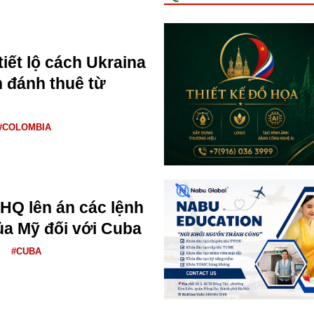
iết lộ cách Ukraina
h đánh thuê từ
#COLOMBIA
HQ lên án các lệnh
ủa Mỹ đối với Cuba
#CUBA