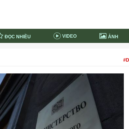
VIDEO
ĐỌC NHIỀU
ẢNH
in và ứng dụng
Tiêu điểm Covid-19
#D
d-19 tại Nga
Thời sự
n nước Nga
NABU EDUCATION
 nước Nga
Tử vi hàng ngày
 Nga - Việt Nam
Phân tích chính trị