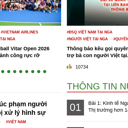
#VIETNAM AIRLINES
#ĐSQ VIỆT NAM TẠI NGA
 TẠI NGA
#NGƯỜI VIỆT TẠI NGA
#QUYÊ
eball Vitar Open 2026
Thông báo kêu gọi quyê
hành công rực rỡ
trợ bà con người Việt tại.
10734
THÔNG TIN 
xúc phạm người
Bài 1: Kinh tế Ng
01
Thị trường hơn 1
ị xử lý hình sự
G
#VIỆT NAM