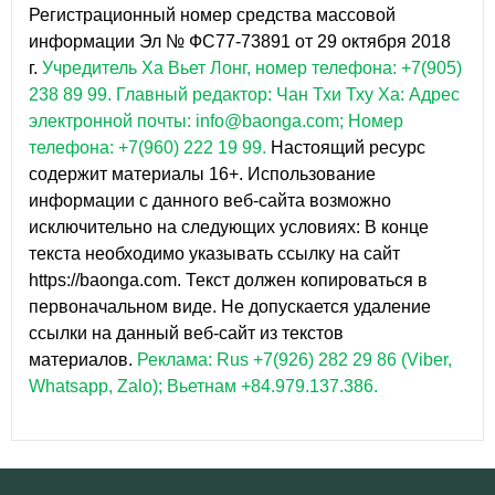
Регистрационный номер средства массовой
информации Эл № ФС77-73891 от 29 октября 2018
г.
Учредитель Ха Вьет Лонг, номер телефона: +7(905)
238 89 99.
Главный редактор: Чан Тхи Тху Ха: Адрес
электронной почты: info@baonga.com; Номер
телефона: +7(960) 222 19 99.
Настоящий ресурс
содержит материалы 16+. Использование
информации с данного веб-сайта возможно
исключительно на следующих условиях: В конце
текста необходимо указывать ссылку на сайт
https://baonga.com. Текст должен копироваться в
первоначальном виде. Не допускается удаление
ссылки на данный веб-сайт из текстов
материалов.
Реклама: Rus +7(926) 282 29 86 (Viber,
Whatsapp, Zalo); Вьетнам +84.979.137.386.