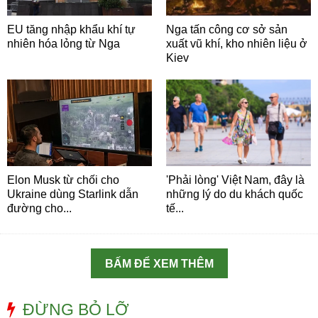
EU tăng nhập khẩu khí tự
Nga tấn công cơ sở sản
nhiên hóa lỏng từ Nga
xuất vũ khí, kho nhiên liệu ở
Kiev
Elon Musk từ chối cho
'Phải lòng' Việt Nam, đây là
Ukraine dùng Starlink dẫn
những lý do du khách quốc
đường cho...
tế...
BẤM ĐỂ XEM THÊM
ĐỪNG BỎ LỠ