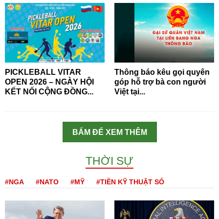
PICKLEBALL VITAR
Thông báo kêu gọi quyên
OPEN 2026 – NGÀY HỘI
góp hỗ trợ bà con người
KẾT NỐI CỘNG ĐỒNG...
Việt tại...
BẤM ĐỂ XEM THÊM
THỜI SỰ
#NGA
#NATO
#MỸ
#TIỀN KỸ THUẬT SỐ