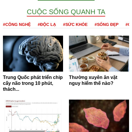
CUỘC SỐNG QUANH TA
#CÔNG NGHỆ
#ĐỘC LẠ
#SỨC KHỎE
#SỐNG ĐẸP
#Q
Trung Quốc phát triển chip
Thường xuyên ăn vặt
cấy não trong 10 phút,
nguy hiểm thế nào?
thách...