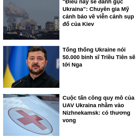
"Điều này sẽ đánh gục
Ukraina": Chuyên gia Mỹ
cảnh báo về viễn cảnh sụp
đổ của Kiev
Tổng thống Ukraine nói
50.000 binh sĩ Triều Tiên sẽ
tới Nga
Cuộc tấn công quy mô của
UAV Ukraina nhằm vào
Nizhnekamsk: có thương
vong