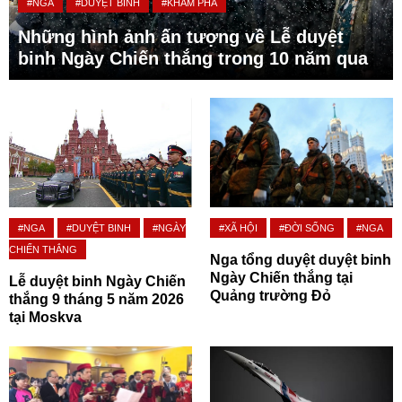
#NGA
#DUYỆT BINH
#KHÁM PHÁ
Những hình ảnh ấn tượng về Lễ duyệt
binh Ngày Chiến thắng trong 10 năm qua
#NGA
#DUYỆT BINH
#NGÀY
#XÃ HỘI
#ĐỜI SỐNG
#NGA
CHIẾN THẮNG
Nga tổng duyệt duyệt binh
Ngày Chiến thắng tại
Lễ duyệt binh Ngày Chiến
Quảng trường Đỏ
thắng 9 tháng 5 năm 2026
tại Moskva