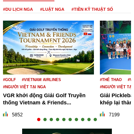
#DU LỊCH NGA
#LUẬT NGA
#TIỀN KỸ THUẬT SỐ
#GOLF
#VIETNAM AIRLINES
#THỂ THAO
#V
#NGƯỜI VIỆT TẠI NGA
#NGƯỜI VIỆT TẠI
VGR khởi động Giải Golf Truyền
Giải Pickleba
thống Vietnam & Friends...
khép lại thà
5852
7199