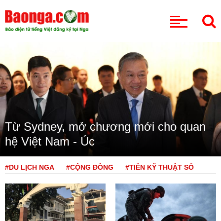
CHUYÊN MỤC
Từ Sydney, mở chương mới cho quan
hệ Việt Nam - Úc
#DU LỊCH NGA
#CỘNG ĐỒNG
#TIỀN KỸ THUẬT SỐ