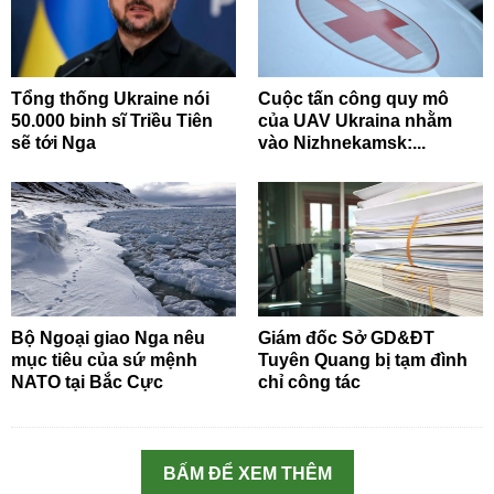
Tổng thống Ukraine nói
Cuộc tấn công quy mô
50.000 binh sĩ Triều Tiên
của UAV Ukraina nhằm
sẽ tới Nga
vào Nizhnekamsk:...
Bộ Ngoại giao Nga nêu
Giám đốc Sở GD&ĐT
mục tiêu của sứ mệnh
Tuyên Quang bị tạm đình
NATO tại Bắc Cực
chỉ công tác
BẤM ĐỂ XEM THÊM