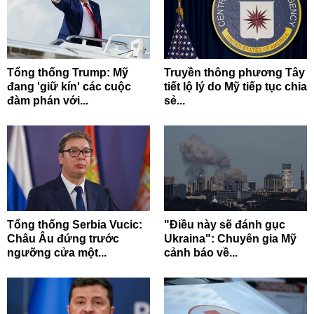
Tổng thống Trump: Mỹ
Truyền thông phương Tây
đang 'giữ kín' các cuộc
tiết lộ lý do Mỹ tiếp tục chia
đàm phán với...
sẻ...
Tổng thống Serbia Vucic:
"Điều này sẽ đánh gục
Châu Âu đứng trước
Ukraina": Chuyên gia Mỹ
ngưỡng cửa một...
cảnh báo về...