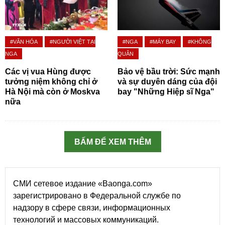
#VĂN HÓA
#NGƯỜI VIỆT TẠI
#NGA
#MÁY BAY
#KHÔNG
NGA
QUÂN
Các vị vua Hùng được
Bảo vệ bầu trời: Sức mạnh
tưởng niệm không chỉ ở
và sự duyên dáng của đội
Hà Nội mà còn ở Moskva
bay "Những Hiệp sĩ Nga"
nữa
BẤM ĐỂ XEM THÊM
СМИ сетевое издание «Baonga.com»
зарегистрировано в Федеральной службе по
надзору в сфере связи, информационных
технологий и массовых коммуникаций.