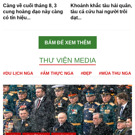
Càng về cuối tháng 8, 3
Khoảnh khắc tàu hải quân,
cung hoàng đạo này càng
tàu cá cứu hai người trôi
có tín hiệu...
dạt...
BẤM ĐỂ XEM THÊM
THƯ VIỆN MEDIA
#DU LỊCH NGA
#ẨM THỰC NGA
#ĐẸP
#MÙA THU NGA