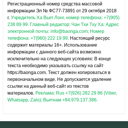
Регистрационный номер средства массовой
информации Эл № ФС77-73891 от 29 октября 2018
г.
Учредитель Ха Вьет Лонг, номер телефона: +7(905)
238 89 99.
Главный редактор: Чан Тхи Тху Ха: Адрес
электронной почты: info@baonga.com; Номер
телефона: +7(960) 222 19 99.
Настоящий ресурс
содержит материалы 16+. Использование
информации с данного веб-сайта возможно
исключительно на следующих условиях: В конце
текста необходимо указывать ссылку на сайт
https://baonga.com. Текст должен копироваться в
первоначальном виде. Не допускается удаление
ссылки на данный веб-сайт из текстов
материалов.
Реклама: Rus +7(926) 282 29 86 (Viber,
Whatsapp, Zalo); Вьетнам +84.979.137.386.