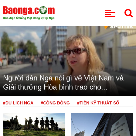
CHUYÊN MỤC
Người dân Nga nói gì về Việt Nam và
Giải thưởng Hòa bình trao cho...
#DU LỊCH NGA
#CỘNG ĐỒNG
#TIỀN KỸ THUẬT SỐ