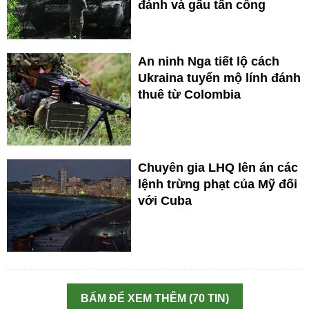
đánh và gấu tấn công
An ninh Nga tiết lộ cách
Ukraina tuyển mộ lính đánh
thuê từ Colombia
Chuyên gia LHQ lên án các
lệnh trừng phạt của Mỹ đối
với Cuba
BẤM ĐỂ XEM THÊM (70 TIN)