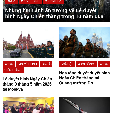
#NGA
#DUYỆT BINH
#KHÁM PHÁ
Những hình ảnh ấn tượng về Lễ duyệt
binh Ngày Chiến thắng trong 10 năm qua
#NGA
#DUYỆT BINH
#NGÀY
#XÃ HỘI
#ĐỜI SỐNG
#NGA
CHIẾN THẮNG
Nga tổng duyệt duyệt binh
Ngày Chiến thắng tại
Lễ duyệt binh Ngày Chiến
Quảng trường Đỏ
thắng 9 tháng 5 năm 2026
tại Moskva