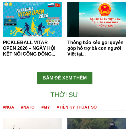
PICKLEBALL VITAR
Thông báo kêu gọi quyên
OPEN 2026 – NGÀY HỘI
góp hỗ trợ bà con người
KẾT NỐI CỘNG ĐỒNG...
Việt tại...
BẤM ĐỂ XEM THÊM
THỜI SỰ
#NGA
#NATO
#MỸ
#TIỀN KỸ THUẬT SỐ