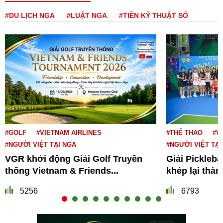
#DU LỊCH NGA
#LUẬT NGA
#TIỀN KỸ THUẬT SỐ
#GOLF
#VIETNAM AIRLINES
#THỂ THAO
#V
#NGƯỜI VIỆT TẠI NGA
#NGƯỜI VIỆT TẠI
VGR khởi động Giải Golf Truyền
Giải Pickleba
thống Vietnam & Friends...
khép lại thà
5256
6793