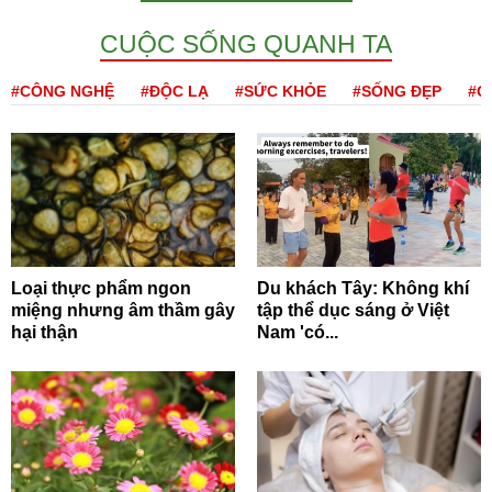
CUỘC SỐNG QUANH TA
#CÔNG NGHỆ
#ĐỘC LẠ
#SỨC KHỎE
#SỐNG ĐẸP
#Q
Loại thực phẩm ngon
Du khách Tây: Không khí
miệng nhưng âm thầm gây
tập thể dục sáng ở Việt
hại thận
Nam 'có...