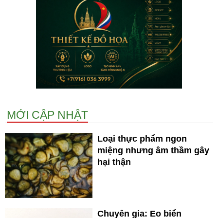
MỚI CẬP NHẬT
Loại thực phẩm ngon
miệng nhưng âm thầm gây
hại thận
Chuyên gia: Eo biển