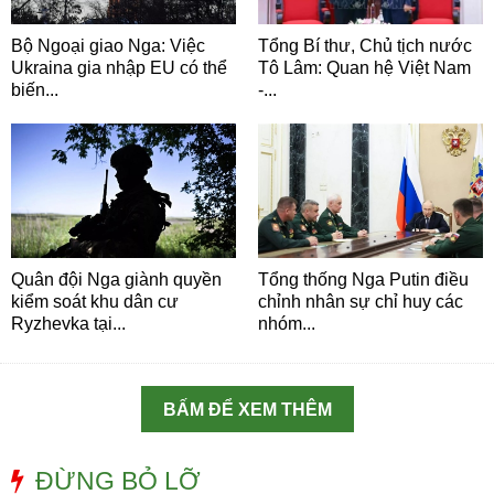
Bộ Ngoại giao Nga: Việc
Tổng Bí thư, Chủ tịch nước
Ukraina gia nhập EU có thể
Tô Lâm: Quan hệ Việt Nam
biến...
-...
Quân đội Nga giành quyền
Tổng thống Nga Putin điều
kiểm soát khu dân cư
chỉnh nhân sự chỉ huy các
Ryzhevka tại...
nhóm...
BẤM ĐỂ XEM THÊM
ĐỪNG BỎ LỠ