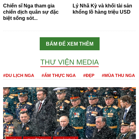
Chiến sĩ Nga tham gia
Lý Nhã Kỳ và khối tài sản
chiến dịch quân sự đặc
khổng lồ hàng triệu USD
biệt sống sót...
BẤM ĐỂ XEM THÊM
THƯ VIỆN MEDIA
#DU LỊCH NGA
#ẨM THỰC NGA
#ĐẸP
#MÙA THU NGA