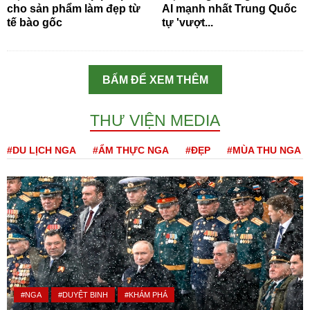
cho sản phẩm làm đẹp từ
AI mạnh nhất Trung Quốc
tế bào gốc
tự 'vượt...
BẤM ĐỂ XEM THÊM
THƯ VIỆN MEDIA
#DU LỊCH NGA
#ẨM THỰC NGA
#ĐẸP
#MÙA THU NGA
#NGA
#DUYỆT BINH
#KHÁM PHÁ