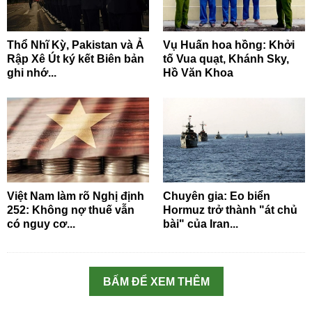
Thổ Nhĩ Kỳ, Pakistan và Ả
Vụ Huấn hoa hồng: Khởi
Rập Xê Út ký kết Biên bản
tố Vua quạt, Khánh Sky,
ghi nhớ...
Hồ Văn Khoa
Việt Nam làm rõ Nghị định
Chuyên gia: Eo biển
252: Không nợ thuế vẫn
Hormuz trở thành "át chủ
có nguy cơ...
bài" của Iran...
BẤM ĐỂ XEM THÊM