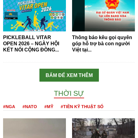
PICKLEBALL VITAR
Thông báo kêu gọi quyên
OPEN 2026 – NGÀY HỘI
góp hỗ trợ bà con người
KẾT NỐI CỘNG ĐỒNG...
Việt tại...
BẤM ĐỂ XEM THÊM
THỜI SỰ
#NGA
#NATO
#MỸ
#TIỀN KỸ THUẬT SỐ