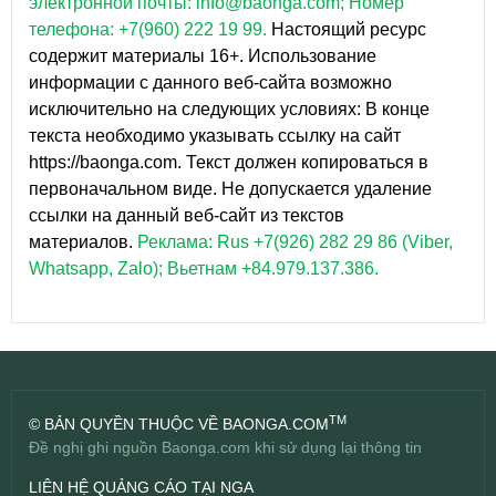
электронной почты: info@baonga.com; Номер
телефона: +7(960) 222 19 99.
Настоящий ресурс
содержит материалы 16+. Использование
информации с данного веб-сайта возможно
исключительно на следующих условиях: В конце
текста необходимо указывать ссылку на сайт
https://baonga.com. Текст должен копироваться в
первоначальном виде. Не допускается удаление
ссылки на данный веб-сайт из текстов
материалов.
Реклама: Rus +7(926) 282 29 86 (Viber,
Whatsapp, Zalo); Вьетнам +84.979.137.386.
TM
© BẢN QUYỀN THUỘC VỀ BAONGA.COM
Đề nghị ghi nguồn Baonga.com khi sử dụng lại thông tin
LIÊN HỆ QUẢNG CÁO TẠI NGA