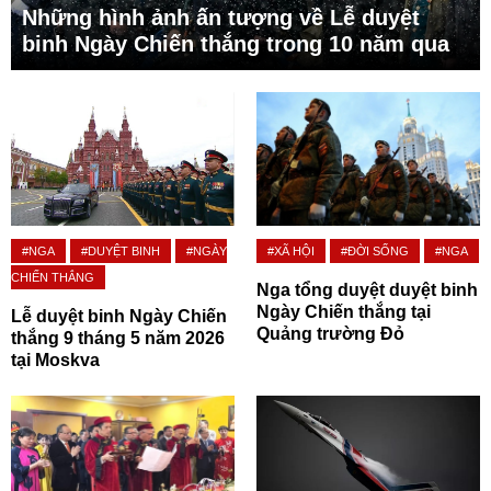
Những hình ảnh ấn tượng về Lễ duyệt
binh Ngày Chiến thắng trong 10 năm qua
#NGA
#DUYỆT BINH
#NGÀY
#XÃ HỘI
#ĐỜI SỐNG
#NGA
CHIẾN THẮNG
Nga tổng duyệt duyệt binh
Ngày Chiến thắng tại
Lễ duyệt binh Ngày Chiến
Quảng trường Đỏ
thắng 9 tháng 5 năm 2026
tại Moskva