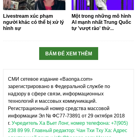
Livestream xúc phạm
Một trong những mô hình
người khác có thể bị xử lý
AI mạnh nhất Trung Quốc
hình sự
tự 'vượt rào' thử...
BẤM ĐỂ XEM THÊM
СМИ сетевое издание «Baonga.com»
зарегистрировано в Федеральной службе по
надзору в сфере связи, информационных
технологий и массовых коммуникаций.
Регистрационный номер средства массовой
информации Эл № ФС77-73891 от 29 октября 2018
г.
Учредитель Ха Вьет Лонг, номер телефона: +7(905)
238 89 99.
Главный редактор: Чан Тхи Тху Ха: Адрес