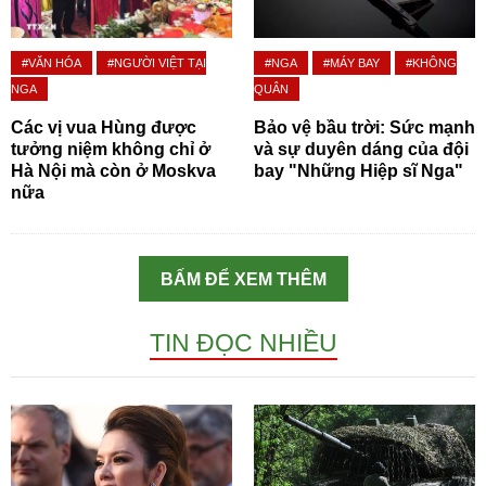
#VĂN HÓA
#NGƯỜI VIỆT TẠI
#NGA
#MÁY BAY
#KHÔNG
NGA
QUÂN
Các vị vua Hùng được
Bảo vệ bầu trời: Sức mạnh
tưởng niệm không chỉ ở
và sự duyên dáng của đội
Hà Nội mà còn ở Moskva
bay "Những Hiệp sĩ Nga"
nữa
BẤM ĐỂ XEM THÊM
TIN ĐỌC NHIỀU