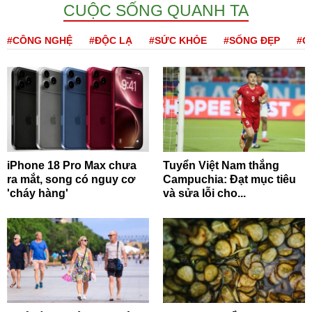
CUỘC SỐNG QUANH TA
#CÔNG NGHỆ
#ĐỘC LẠ
#SỨC KHỎE
#SỐNG ĐẸP
#Q
iPhone 18 Pro Max chưa
Tuyển Việt Nam thắng
ra mắt, song có nguy cơ
Campuchia: Đạt mục tiêu
'cháy hàng'
và sửa lỗi cho...