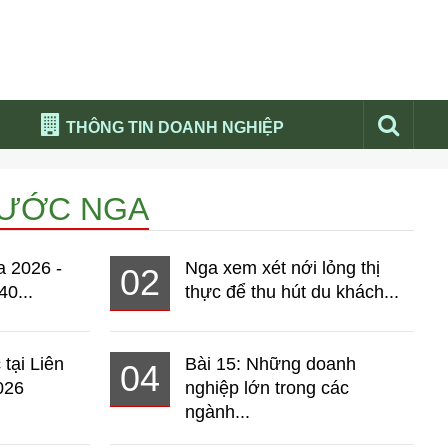
THÔNG TIN DOANH NGHIỆP
Đừng bỏ lỡ
NƯỚC NGA
Nổi bật báo nga
Thư viện media
a 2026 -
Nga xem xét nới lỏng thị
02
Phân tích thị trường Nga 2026
40...
thực để thu hút du khách...
 tại Liên
Bài 15: Những doanh
04
026
nghiệp lớn trong các
ngành...