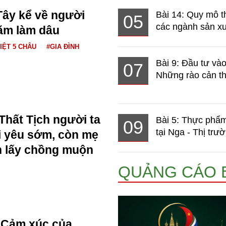
Tây kể về người
Bài 14: Quy mô t
05
các ngành sản xuấ
ăm làm dâu
IỆT 5 CHÂU
#GIA ĐÌNH
Bài 9: Đầu tư và
07
Những rào cản th
Thất Tịch người ta
Bài 5: Thực phẩm
09
tại Nga - Thị trườ
i yêu sớm, còn mẹ
n lấy chồng muộn
QUẢNG CÁO 
Cảm xúc của