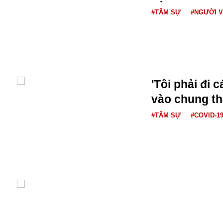
#TÂM SỰ
#NGƯỜI V
'Tôi phải đi 
vào chung th
Bói toán
Bóng đá
#TÂM SỰ
#COVID-1
Bill Gates
BĐS
Bí ẩn
Bitcoin
Bamboo Airways
Báo Nga có gì?
Biển Đông
Barrack Obama
Bắc Kinh