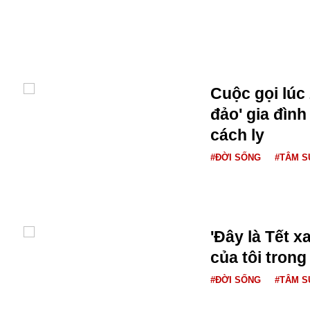
Buôn bán ở Nga
Bộ Quốc phòng
Bác Hồ
Bộ Y tế
Bão tuyết
Cuộc gọi lúc
Bệnh viện
đảo' gia đình
Bản quyền
Bảo tàng
cách ly
Blockchain
#ĐỜI SỐNG
#TÂM S
Bộ Ngoại giao
Bình Dương
Biển Đen
Boeing
Bình Định
'Đây là Tết 
Bulgaria
của tôi trong
Biến chủng
Baikal
#ĐỜI SỐNG
#TÂM S
Bakhmut