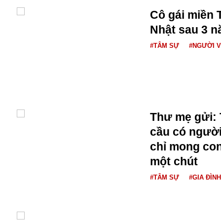
Cô gái miền 
Nhật sau 3 n
#TÂM SỰ
#NGƯỜI V
Thư mẹ gửi: 
cầu có ngườ
chỉ mong co
An ninh
một chút
Anh
#TÂM SỰ
#GIA ĐÌNH
Australia
Amazon
Army Games
Apple