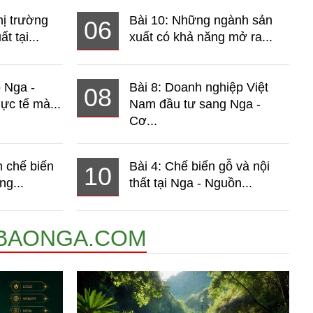
hị trường
Bài 10: Những ngành sản
06
t tại...
xuất có khả năng mở ra...
o Nga -
Bài 8: Doanh nghiệp Việt
08
ực tế mà...
Nam đầu tư sang Nga -
Cơ...
 chế biến
Bài 4: Chế biến gỗ và nội
10
ng...
thất tại Nga - Nguồn...
BAONGA.COM