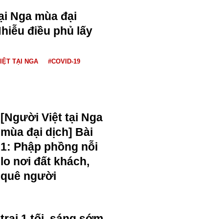
tại Nga mùa đại
Nhiễu điều phủ lấy
IỆT TẠI NGA
#COVID-19
[Người Việt tại Nga
mùa đại dịch] Bài
1: Phập phồng nỗi
lo nơi đất khách,
quê người
trai 1 tối, sáng sớm