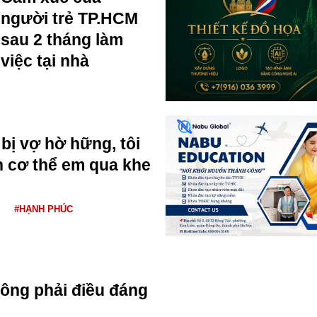
người trẻ TP.HCM
sau 2 tháng làm
việc tại nhà
bị vợ hờ hững, tôi
n cơ thể em qua khe
#HẠNH PHÚC
ông phải điều đáng