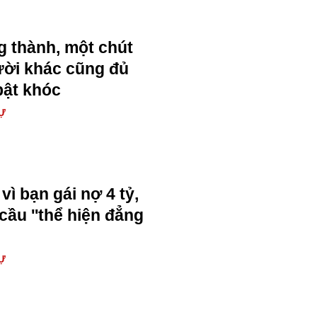
 thành, một chút
ười khác cũng đủ
bật khóc
Ự
ì bạn gái nợ 4 tỷ,
cầu ''thể hiện đẳng
Ự