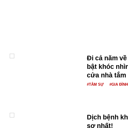
Alibaba
Angela Merkel
Aeroflot
ASEAN
Argentina
Ai
Azovstal
Đi cả năm về 
bật khóc nhì
cửa nhà tắm
#TÂM SỰ
#GIA ĐÌNH
Dịch bệnh kh
sợ nhất!