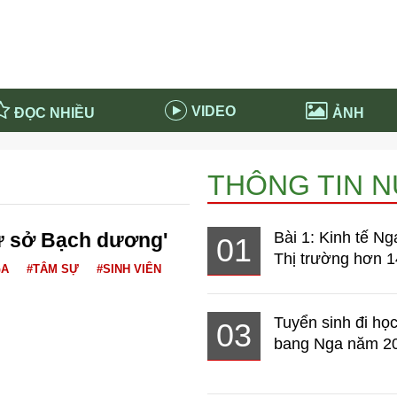
VIDEO
ĐỌC NHIỀU
ẢNH
in và ứng dụng
Tiêu điểm Covid-19
THÔNG TIN 
d-19 tại Nga
Thời sự
n nước Nga
NABU EDUCATION
ứ sở Bạch dương'
Bài 1: Kinh tế Ng
01
 nước Nga
Tử vi hàng ngày
Thị trường hơn 1
 Nga - Việt Nam
Phân tích chính trị
GA
#TÂM SỰ
#SINH VIÊN
Tuyển sinh đi học
03
bang Nga năm 2