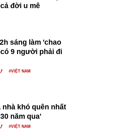
cả đời u mê
 2h sáng làm 'chao
 có 9 người phải đi
Ự
#VIỆT NAM
xa nhà khó quên nhất
 30 năm qua'
Ự
#VIỆT NAM