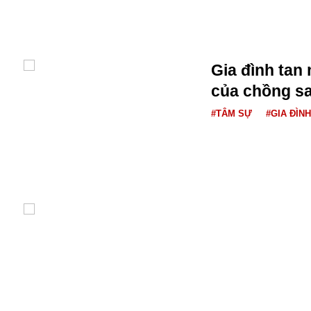
Bulagria
Crimea
Gia đình tan 
Chính trị
của chồng sa
Công nghệ
Chuyện hay
#TÂM SỰ
#GIA ĐÌNH
Chuyện lạ
Cuộc sống quanh ta
Casino
Chiến tranh thương mại
Chi hội phụ nữ TTTM Mátxcơva
Chính trị Nga
Chợ Vòm
Cảnh sát
Cấm bay
Cao tốc
Canada