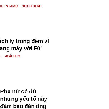
IỆT 5 CHÂU
#DỊCH BỆNH
cách ly trong đêm vì
ang máy với F0'
9
#CÁCH LY
Phụ nữ có đủ
những yếu tố này
đảm bảo đàn ông