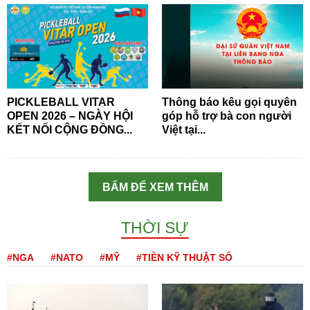
PICKLEBALL VITAR
Thông báo kêu gọi quyên
OPEN 2026 – NGÀY HỘI
góp hỗ trợ bà con người
KẾT NỐI CỘNG ĐỒNG...
Việt tại...
BẤM ĐỂ XEM THÊM
THỜI SỰ
#NGA
#NATO
#MỸ
#TIỀN KỸ THUẬT SỐ