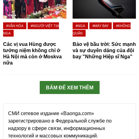
#VĂN HÓA
#NGƯỜI VIỆT TẠI
#NGA
#MÁY BAY
#KHÔNG
NGA
QUÂN
Các vị vua Hùng được
Bảo vệ bầu trời: Sức mạnh
tưởng niệm không chỉ ở
và sự duyên dáng của đội
Hà Nội mà còn ở Moskva
bay "Những Hiệp sĩ Nga"
nữa
BẤM ĐỂ XEM THÊM
СМИ сетевое издание «Baonga.com»
зарегистрировано в Федеральной службе по
надзору в сфере связи, информационных
технологий и массовых коммуникаций.