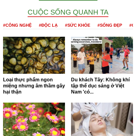
CUỘC SỐNG QUANH TA
#CÔNG NGHỆ
#ĐỘC LẠ
#SỨC KHỎE
#SỐNG ĐẸP
#Q
Loại thực phẩm ngon
Du khách Tây: Không khí
miệng nhưng âm thầm gây
tập thể dục sáng ở Việt
hại thận
Nam 'có...