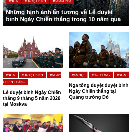
#NGA
#DUYỆT BINH
#KHÁM PHÁ
Những hình ảnh ấn tượng về Lễ duyệt
binh Ngày Chiến thắng trong 10 năm qua
#NGA
#DUYỆT BINH
#NGÀY
#XÃ HỘI
#ĐỜI SỐNG
#NGA
CHIẾN THẮNG
Nga tổng duyệt duyệt binh
Ngày Chiến thắng tại
Lễ duyệt binh Ngày Chiến
Quảng trường Đỏ
thắng 9 tháng 5 năm 2026
tại Moskva