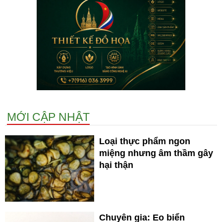
MỚI CẬP NHẬT
Loại thực phẩm ngon
miệng nhưng âm thầm gây
hại thận
Chuyên gia: Eo biển