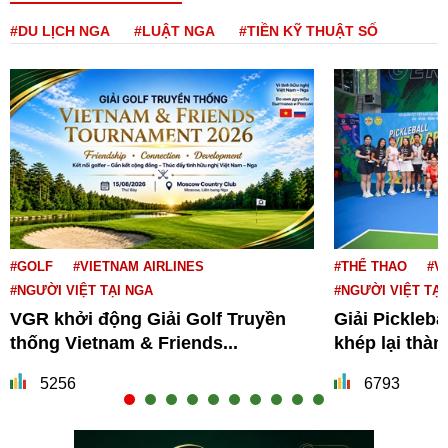
#DU LỊCH NGA
#LUẬT NGA
#TIỀN KỸ THUẬT SỐ
#GOLF
#VIETNAM AIRLINES
#THỂ THAO
#V
#NGƯỜI VIỆT TẠI NGA
#NGƯỜI VIỆT TẠI
VGR khởi động Giải Golf Truyền
Giải Pickleba
thống Vietnam & Friends...
khép lại thà
5256
6793