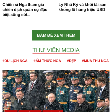
Chiến sĩ Nga tham gia
Lý Nhã Kỳ và khối tài sản
chiến dịch quân sự đặc
khổng lồ hàng triệu USD
biệt sống sót...
BẤM ĐỂ XEM THÊM
THƯ VIỆN MEDIA
#DU LỊCH NGA
#ẨM THỰC NGA
#ĐẸP
#MÙA THU NGA