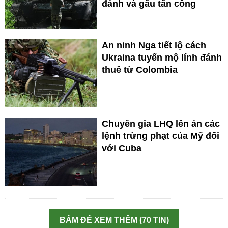
đánh và gấu tấn công
An ninh Nga tiết lộ cách
Ukraina tuyển mộ lính đánh
thuê từ Colombia
Chuyên gia LHQ lên án các
lệnh trừng phạt của Mỹ đối
với Cuba
BẤM ĐỂ XEM THÊM (70 TIN)