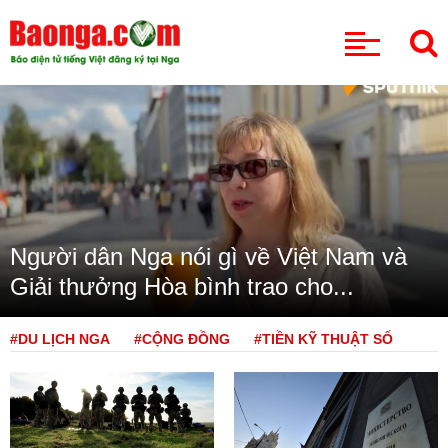
CHUYÊN MỤC
Người dân Nga nói gì về Việt Nam và
Giải thưởng Hòa bình trao cho...
#DU LỊCH NGA
#CỘNG ĐỒNG
#TIỀN KỸ THUẬT SỐ