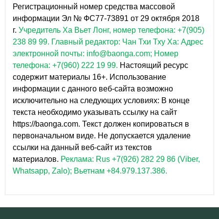
Регистрационный номер средства массовой
информации Эл № ФС77-73891 от 29 октября 2018
г.
Учредитель Ха Вьет Лонг, номер телефона: +7(905)
238 89 99.
Главный редактор: Чан Тхи Тху Ха: Адрес
электронной почты: info@baonga.com; Номер
телефона: +7(960) 222 19 99.
Настоящий ресурс
содержит материалы 16+. Использование
информации с данного веб-сайта возможно
исключительно на следующих условиях: В конце
текста необходимо указывать ссылку на сайт
https://baonga.com. Текст должен копироваться в
первоначальном виде. Не допускается удаление
ссылки на данный веб-сайт из текстов
материалов.
Реклама: Rus +7(926) 282 29 86 (Viber,
Whatsapp, Zalo); Вьетнам +84.979.137.386.