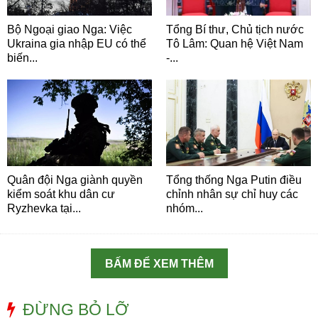
Bộ Ngoại giao Nga: Việc
Tổng Bí thư, Chủ tịch nước
Ukraina gia nhập EU có thể
Tô Lâm: Quan hệ Việt Nam
biến...
-...
Quân đội Nga giành quyền
Tổng thống Nga Putin điều
kiểm soát khu dân cư
chỉnh nhân sự chỉ huy các
Ryzhevka tại...
nhóm...
BẤM ĐỂ XEM THÊM
ĐỪNG BỎ LỠ