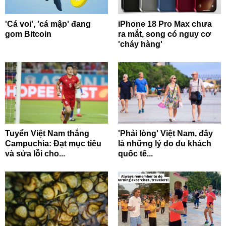
'Cá voi', 'cá mập' đang
iPhone 18 Pro Max chưa
gom Bitcoin
ra mắt, song có nguy cơ
'cháy hàng'
Tuyển Việt Nam thắng
'Phải lòng' Việt Nam, đây
Campuchia: Đạt mục tiêu
là những lý do du khách
và sửa lỗi cho...
quốc tế...