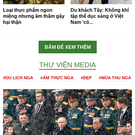
Loại thực phẩm ngon
Du khách Tây: Không khí
miệng nhưng âm thầm gây
tập thể dục sáng ở Việt
hại thận
Nam 'có...
BẤM ĐỂ XEM THÊM
THƯ VIỆN MEDIA
#DU LỊCH NGA
#ẨM THỰC NGA
#ĐẸP
#MÙA THU NGA