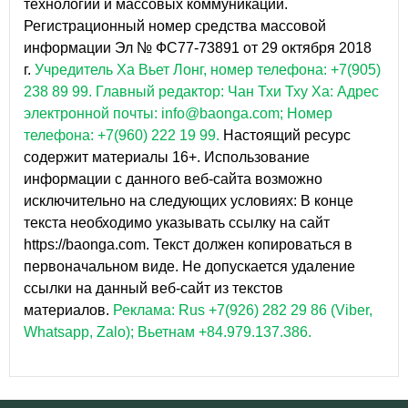
технологий и массовых коммуникаций.
Регистрационный номер средства массовой
информации Эл № ФС77-73891 от 29 октября 2018
г.
Учредитель Ха Вьет Лонг, номер телефона: +7(905)
238 89 99.
Главный редактор: Чан Тхи Тху Ха: Адрес
электронной почты: info@baonga.com; Номер
телефона: +7(960) 222 19 99.
Настоящий ресурс
содержит материалы 16+. Использование
информации с данного веб-сайта возможно
исключительно на следующих условиях: В конце
текста необходимо указывать ссылку на сайт
https://baonga.com. Текст должен копироваться в
первоначальном виде. Не допускается удаление
ссылки на данный веб-сайт из текстов
материалов.
Реклама: Rus +7(926) 282 29 86 (Viber,
Whatsapp, Zalo); Вьетнам +84.979.137.386.