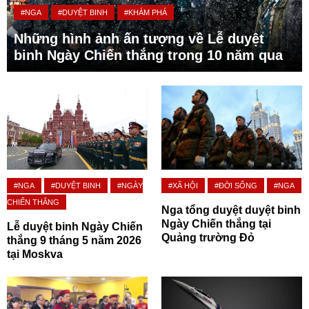
#NGA
#DUYỆT BINH
#KHÁM PHÁ
Những hình ảnh ấn tượng về Lễ duyệt
binh Ngày Chiến thắng trong 10 năm qua
#NGA
#DUYỆT BINH
#NGÀY
#XÃ HỘI
#ĐỜI SỐNG
#NGA
CHIẾN THẮNG
Nga tổng duyệt duyệt binh
Ngày Chiến thắng tại
Lễ duyệt binh Ngày Chiến
Quảng trường Đỏ
thắng 9 tháng 5 năm 2026
tại Moskva