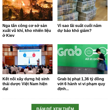
Nga tấn công cơ sở sản
Vì sao lãi suất cuối năm
xuất vũ khí, kho nhiên liệu
dự báo khó giảm?
ở Kiev
Kết nối xây dựng hệ sinh
Grab bị phạt 1,36 tỷ đồng
thái dược Việt Nam hiện
với 6 hành vi vi phạm quy
đại
định...
BẤM ĐỂ XEM THÊM