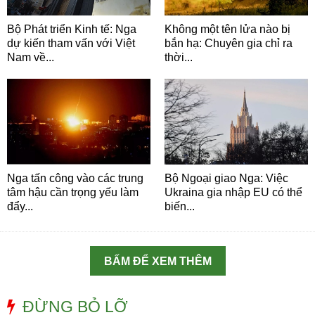
Bộ Phát triển Kinh tế: Nga
Không một tên lửa nào bị
dự kiến tham vấn với Việt
bắn hạ: Chuyên gia chỉ ra
Nam về...
thời...
Nga tấn công vào các trung
Bộ Ngoại giao Nga: Việc
tâm hậu cần trọng yếu làm
Ukraina gia nhập EU có thể
đẩy...
biến...
BẤM ĐỂ XEM THÊM
ĐỪNG BỎ LỠ