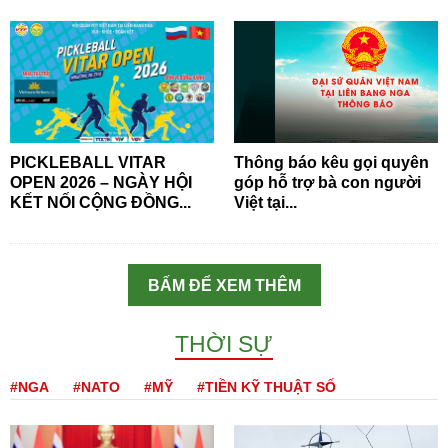
PICKLEBALL VITAR
Thông báo kêu gọi quyên
OPEN 2026 – NGÀY HỘI
góp hỗ trợ bà con người
KẾT NỐI CỘNG ĐỒNG...
Việt tại...
BẤM ĐỂ XEM THÊM
THỜI SỰ
#NGA
#NATO
#MỸ
#TIỀN KỸ THUẬT SỐ