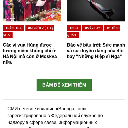
#VĂN HÓA
#NGƯỜI VIỆT TẠI
#NGA
#MÁY BAY
#KHÔNG
NGA
QUÂN
Các vị vua Hùng được
Bảo vệ bầu trời: Sức mạnh
tưởng niệm không chỉ ở
và sự duyên dáng của đội
Hà Nội mà còn ở Moskva
bay "Những Hiệp sĩ Nga"
nữa
BẤM ĐỂ XEM THÊM
СМИ сетевое издание «Baonga.com»
зарегистрировано в Федеральной службе по
надзору в сфере связи, информационных