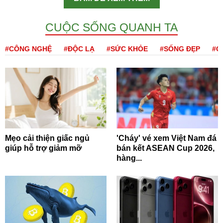
CUỘC SỐNG QUANH TA
#CÔNG NGHỆ
#ĐỘC LẠ
#SỨC KHỎE
#SỐNG ĐẸP
#Q
Mẹo cải thiện giấc ngủ
'Cháy' vé xem Việt Nam đá
giúp hỗ trợ giảm mỡ
bán kết ASEAN Cup 2026,
hàng...