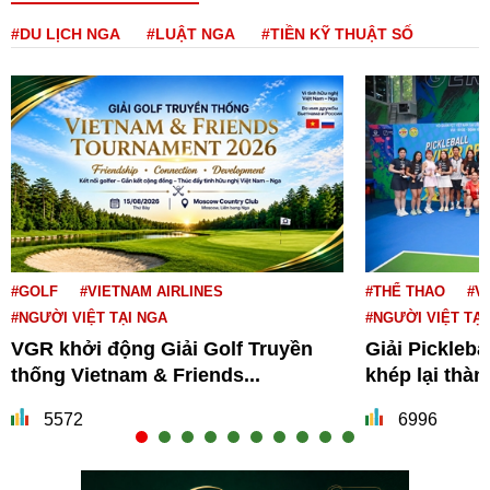
#DU LỊCH NGA
#LUẬT NGA
#TIỀN KỸ THUẬT SỐ
#GOLF
#VIETNAM AIRLINES
#THỂ THAO
#V
#NGƯỜI VIỆT TẠI NGA
#NGƯỜI VIỆT TẠI
VGR khởi động Giải Golf Truyền
Giải Pickleba
thống Vietnam & Friends...
khép lại thà
5572
6996