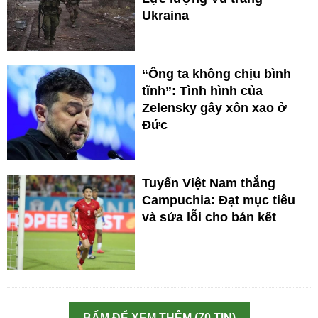
Ukraina
“Ông ta không chịu bình
tĩnh”: Tình hình của
Zelensky gây xôn xao ở
Đức
Tuyển Việt Nam thắng
Campuchia: Đạt mục tiêu
và sửa lỗi cho bán kết
BẤM ĐỂ XEM THÊM (70 TIN)