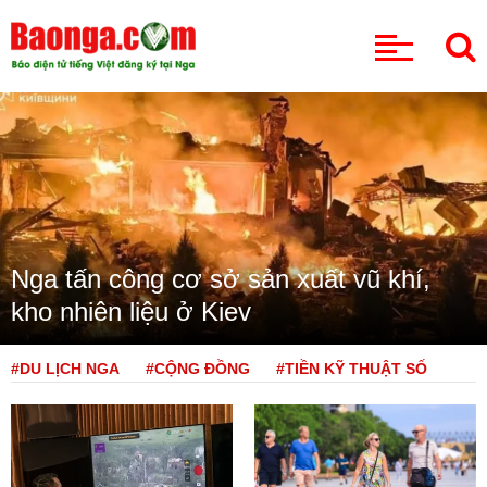
CHUYÊN MỤC
Nga tấn công cơ sở sản xuất vũ khí,
kho nhiên liệu ở Kiev
#DU LỊCH NGA
#CỘNG ĐỒNG
#TIỀN KỸ THUẬT SỐ