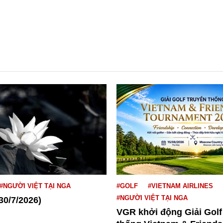
#NGƯỜI VIỆT TẠI NGA
#GOLF
#VIETNAM AIRLINES
#NGƯỜI VIỆT TẠI NGA
30/7/2026)
VGR khởi động Giải Golf