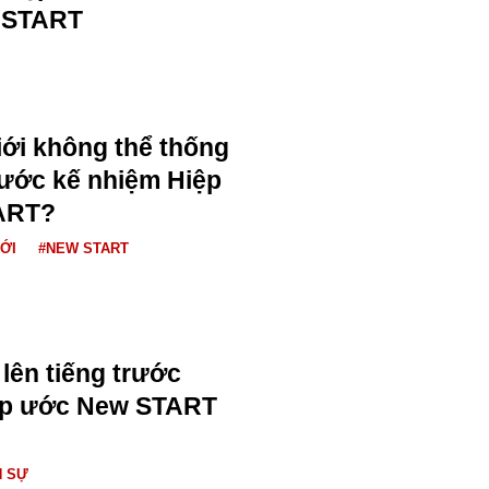
START
iới không thể thống
 ước kế nhiệm Hiệp
ART?
IỚI
#NEW START
lên tiếng trước
iệp ước New START
N SỰ