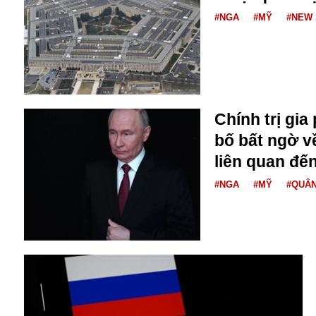
#NGA
#MỸ
#NEW 
Chính trị gi
bố bất ngờ v
Bói toán
liên quan đế
Bóng đá
Bill Gates
#NGA
#MỸ
#QUÂ
BĐS
Bí ẩn
Bitcoin
Bamboo Airways
Báo Nga có gì?
Biển Đông
Barrack Obama
Bắc Kinh