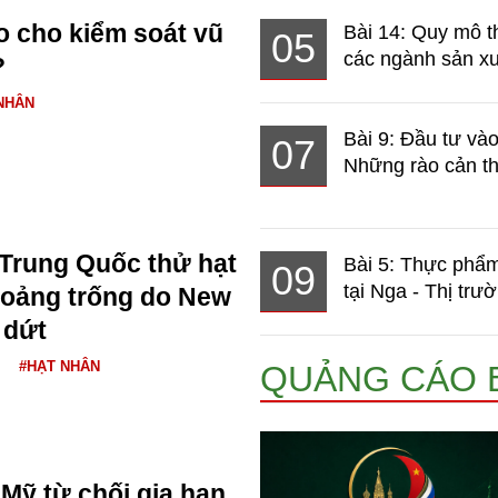
o cho kiểm soát vũ
Bài 14: Quy mô t
05
các ngành sản xuấ
?
NHÂN
Bài 9: Đầu tư và
07
Những rào cản th
Trung Quốc thử hạt
Bài 5: Thực phẩm
09
tại Nga - Thị trườ
hoảng trống do New
 dứt
#HẠT NHÂN
QUẢNG CÁO 
Mỹ từ chối gia hạn