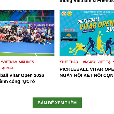
thống Vietnam & Friends.
#VIETNAM AIRLINES
#THỂ THAO
#NGƯỜI VIỆT TẠI 
 TẠI NGA
PICKLEBALL VITAR OPE
eball Vitar Open 2026
NGÀY HỘI KẾT NỐI CỘN
hành công rực rỡ
BẤM ĐỂ XEM THÊM