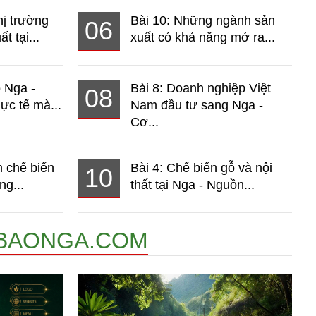
hị trường
Bài 10: Những ngành sản
06
t tại...
xuất có khả năng mở ra...
o Nga -
Bài 8: Doanh nghiệp Việt
08
ực tế mà...
Nam đầu tư sang Nga -
Cơ...
 chế biến
Bài 4: Chế biến gỗ và nội
10
ng...
thất tại Nga - Nguồn...
BAONGA.COM