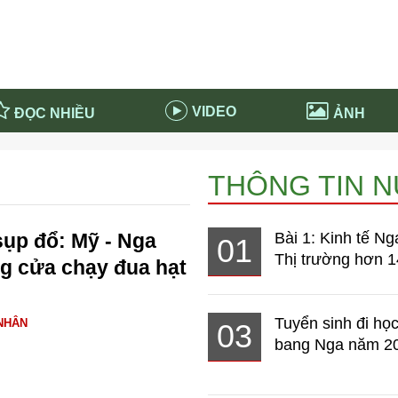
VIDEO
ĐỌC NHIỀU
ẢNH
in và ứng dụng
Tiêu điểm Covid-19
THÔNG TIN 
d-19 tại Nga
Thời sự
n nước Nga
NABU EDUCATION
ụp đổ: Mỹ - Nga
Bài 1: Kinh tế Ng
01
 nước Nga
Tử vi hàng ngày
Thị trường hơn 1
g cửa chạy đua hạt
 Nga - Việt Nam
Phân tích chính trị
Tuyển sinh đi học
NHÂN
03
bang Nga năm 2