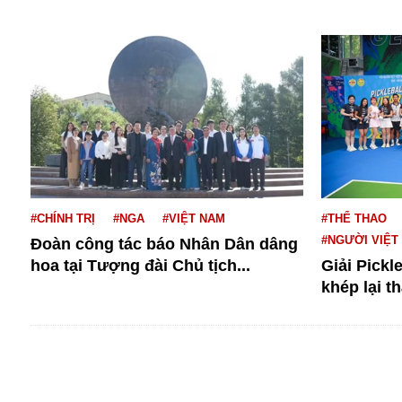
Dịch vụ
Diego Maradona
Di cư
Facebook
Dòng chảy phương Bắc 1
FED
Dải Gaza
Fansipan
F0
FLC
F-16
#CHÍNH TRỊ
#NGA
#VIỆT NAM
#THỂ THAO
#NGƯỜI VIỆT
Đoàn công tác báo Nhân Dân dâng
hoa tại Tượng đài Chủ tịch...
Giải Pickl
khép lại t
Gương sáng
Golf
Giáng sinh
GDP