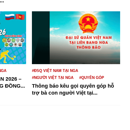
..
NGA
#ĐSQ VIỆT NAM TẠI NGA
#NGƯỜI VIỆT TẠI NGA
#QUYÊN GÓP
N 2026 –
G ĐỒNG...
Thông báo kêu gọi quyên góp hỗ
trợ bà con người Việt tại...