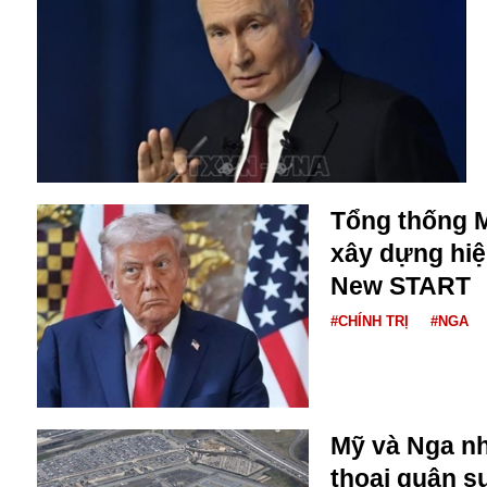
Alibaba
Angela Merkel
Aeroflot
ASEAN
Argentina
Ai
Azovstal
Tổng thống 
xây dựng hiệ
New START
#CHÍNH TRỊ
#NGA
Mỹ và Nga nhấ
thoại quân s