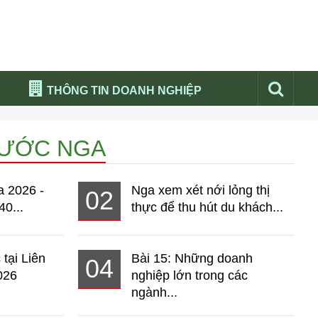
THÔNG TIN DOANH NGHIỆP
Đừng bỏ lỡ
NƯỚC NGA
Nổi bật báo nga
Thư viện media
a 2026 -
Nga xem xét nới lỏng thị
02
Phân tích thị trường Nga 2026
40...
thực để thu hút du khách...
 tại Liên
Bài 15: Những doanh
04
026
nghiệp lớn trong các
ngành...