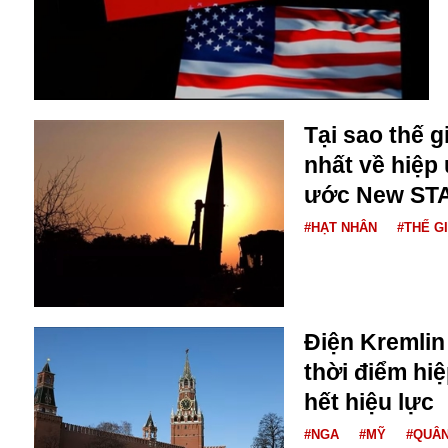
Buôn bán ở Nga
Bộ Quốc phòng
Bác Hồ
Bộ Y tế
Bão tuyết
Tại sao thế g
Bệnh viện
nhất về hiệp
Bản quyền
Bảo tàng
ước New ST
Blockchain
#HẠT NHÂN
#THẾ G
Bộ Ngoại giao
Bình Dương
Biển Đen
Boeing
Bình Định
Điện Kremlin 
Bulgaria
thời điểm h
Biến chủng
hết hiệu lực
Baikal
Bakhmut
#NGA
#MỸ
#QUÂ