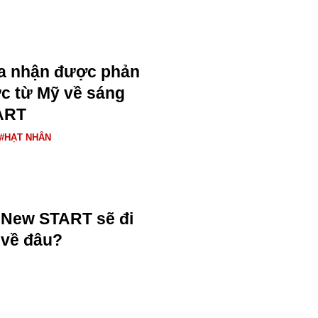
a nhận được phản
ức từ Mỹ về sáng
ART
#HẠT NHÂN
New START sẽ đi
về đâu?