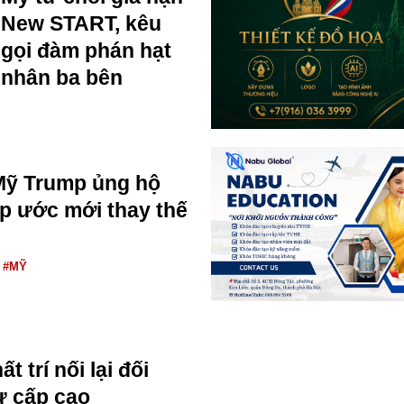
New START, kêu
gọi đàm phán hạt
nhân ba bên
Mỹ Trump ủng hộ
p ước mới thay thế
#MỸ
t trí nối lại đối
ự cấp cao