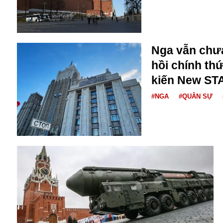
Bulagria
Crimea
Nga vẫn chư
Chính trị
hồi chính th
Công nghệ
kiến New ST
Chuyện hay
Chuyện lạ
#NGA
#QUÂN SỰ
Cuộc sống quanh ta
Casino
Chiến tranh thương mại
Chi hội phụ nữ TTTM Mátxcơva
Chính trị Nga
Chợ Vòm
Cảnh sát
Cấm bay
Cao tốc
Canada