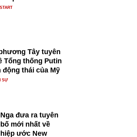
START
a phương Tây tuyên
ề Tổng thống Putin
n động thái của Mỹ
N SỰ
Nga đưa ra tuyên
bố mới nhất về
hiệp ước New