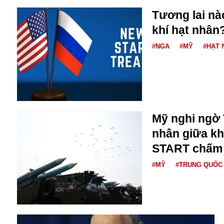
Tương lai nà
khí hạt nhân
#NGA
#MỸ
#HẠT 
Mỹ nghi ngờ 
nhân giữa k
START chấm
An ninh
#MỸ
#TRUNG QUỐC
Anh
Australia
Amazon
Army Games
Apple