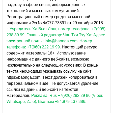
надзору в сфере связи, информационных
технологий и массовых коммуникаций.
Регистрационный номер средства массовой
информации Эл № ФС77-73891 от 29 октября 2018
г.
Учредитель Ха Вьет Лонг, номер телефона: +7(905)
238 89 99.
Главный редактор: Чан Тхи Тху Ха: Адрес
электронной почты: info@baonga.com; Номер
телефона: +7(960) 222 19 99.
Настоящий ресурс
содержит материалы 16+. Использование
информации с данного веб-сайта возможно
исключительно на следующих условиях: В конце
текста необходимо указывать ссылку на сайт
https://baonga.com. Текст должен копироваться в
первоначальном виде. Не допускается удаление
ссылки на данный веб-сайт из текстов
материалов.
Реклама: Rus +7(926) 282 29 86 (Viber,
Whatsapp, Zalo); Вьетнам +84.979.137.386.