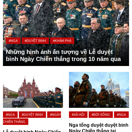
#NGA
#DUYỆT BINH
#KHÁM PHÁ
Những hình ảnh ấn tượng về Lễ duyệt
binh Ngày Chiến thắng trong 10 năm qua
#NGA
#DUYỆT BINH
#NGÀY
#XÃ HỘI
#ĐỜI SỐNG
#NGA
CHIẾN THẮNG
Nga tổng duyệt duyệt binh
Ngày Chiến thắng tại