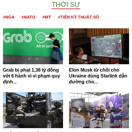
THỜI SỰ
#NGA
#NATO
#MỸ
#TIỀN KỸ THUẬT SỐ
Grab bị phạt 1,36 tỷ đồng
Elon Musk từ chối cho
với 6 hành vi vi phạm quy
Ukraine dùng Starlink dẫn
định...
đường cho...