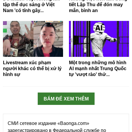
tập thể dục sáng ở Việt
tiết Lập Thu để đón may
Nam 'có tính gây...
mắn, bình an
Livestream xúc phạm
Một trong những mô hình
người khác có thể bị xử lý
AI mạnh nhất Trung Quốc
hình sự
tự 'vượt rào' thử...
BẤM ĐỂ XEM THÊM
СМИ сетевое издание «Baonga.com»
зарегистрировано в Федеральной службе по