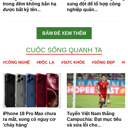
trong đêm không bắn hạ
xung đột để tổ hợp công
được bất kỳ tên...
nghiệp quân...
BẤM ĐỂ XEM THÊM
CUỘC SỐNG QUANH TA
#CÔNG NGHỆ
#ĐỘC LẠ
#SỨC KHỎE
#SỐNG ĐẸP
#Q
iPhone 18 Pro Max chưa
Tuyển Việt Nam thắng
ra mắt, song có nguy cơ
Campuchia: Đạt mục tiêu
'cháy hàng'
và sửa lỗi cho...