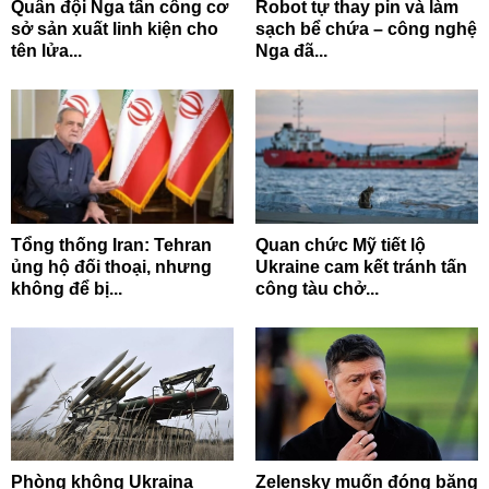
Quân đội Nga tấn công cơ
Robot tự thay pin và làm
sở sản xuất linh kiện cho
sạch bể chứa – công nghệ
tên lửa...
Nga đã...
Tổng thống Iran: Tehran
Quan chức Mỹ tiết lộ
ủng hộ đối thoại, nhưng
Ukraine cam kết tránh tấn
không để bị...
công tàu chở...
Phòng không Ukraina
Zelensky muốn đóng băng