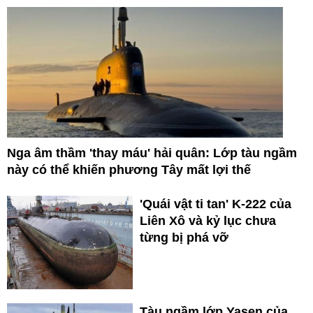
Nga âm thầm 'thay máu' hải quân: Lớp tàu ngầm
này có thể khiến phương Tây mất lợi thế
'Quái vật ti tan' K-222 của
Liên Xô và kỷ lục chưa
từng bị phá vỡ
Tàu ngầm lớp Yasen của