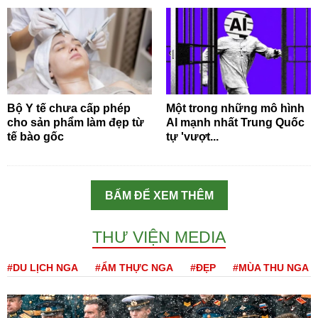
Bộ Y tế chưa cấp phép
Một trong những mô hình
cho sản phẩm làm đẹp từ
AI mạnh nhất Trung Quốc
tế bào gốc
tự 'vượt...
BẤM ĐỂ XEM THÊM
THƯ VIỆN MEDIA
#DU LỊCH NGA
#ẨM THỰC NGA
#ĐẸP
#MÙA THU NGA