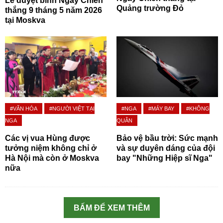
Lễ duyệt binh Ngày Chiến
Quảng trường Đỏ
thắng 9 tháng 5 năm 2026
tại Moskva
#VĂN HÓA
#NGƯỜI VIỆT TẠI
#NGA
#MÁY BAY
#KHÔNG
NGA
QUÂN
Các vị vua Hùng được
Bảo vệ bầu trời: Sức mạnh
tưởng niệm không chỉ ở
và sự duyên dáng của đội
Hà Nội mà còn ở Moskva
bay "Những Hiệp sĩ Nga"
nữa
BẤM ĐỂ XEM THÊM