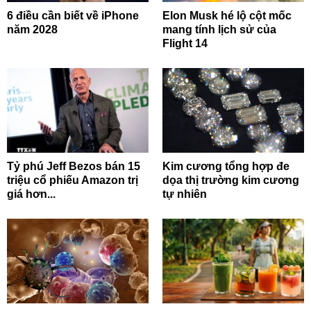
6 điều cần biết về iPhone
Elon Musk hé lộ cột mốc
năm 2028
mang tính lịch sử của
Flight 14
Tỷ phú Jeff Bezos bán 15
Kim cương tổng hợp đe
triệu cổ phiếu Amazon trị
dọa thị trường kim cương
giá hơn...
tự nhiên