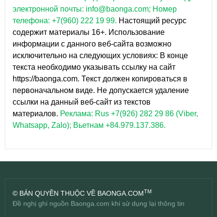
электронной почты: info@baonga.com; Номер
телефона: +7(960) 222 19 99.
Настоящий ресурс
содержит материалы 16+. Использование
информации с данного веб-сайта возможно
исключительно на следующих условиях: В конце
текста необходимо указывать ссылку на сайт
https://baonga.com. Текст должен копироваться в
первоначальном виде. Не допускается удаление
ссылки на данный веб-сайт из текстов
материалов.
Реклама: Rus +7(926) 282 29 86 (Viber,
Whatsapp, Zalo); Вьетнам +84.979.137.386.
TM
© BẢN QUYỀN THUỘC VỀ BAONGA.COM
Đề nghị ghi nguồn Baonga.com khi sử dụng lại thông tin