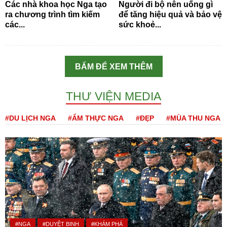
Các nhà khoa học Nga tạo
Người đi bộ nên uống gì
ra chương trình tìm kiếm
để tăng hiệu quả và bảo vệ
các...
sức khoẻ...
BẤM ĐỂ XEM THÊM
THƯ VIỆN MEDIA
#DU LỊCH NGA
#ẨM THỰC NGA
#ĐẸP
#MÙA THU NGA
#NGA
#DUYỆT BINH
#KHÁM PHÁ