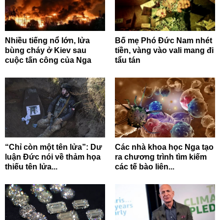
Nhiều tiếng nổ lớn, lửa
Bố mẹ Phó Đức Nam nhét
bùng cháy ở Kiev sau
tiền, vàng vào vali mang đi
cuộc tấn công của Nga
tẩu tán
“Chỉ còn một tên lửa”: Dư
Các nhà khoa học Nga tạo
luận Đức nói về thảm họa
ra chương trình tìm kiếm
thiếu tên lửa...
các tế bào liên...