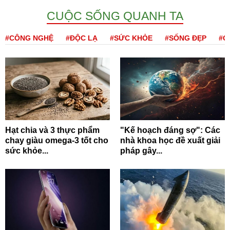
CUỘC SỐNG QUANH TA
#CÔNG NGHỆ
#ĐỘC LẠ
#SỨC KHỎE
#SỐNG ĐẸP
#Q
Hạt chia và 3 thực phẩm
"Kế hoạch đáng sợ": Các
chay giàu omega-3 tốt cho
nhà khoa học đề xuất giải
sức khỏe...
pháp gây...