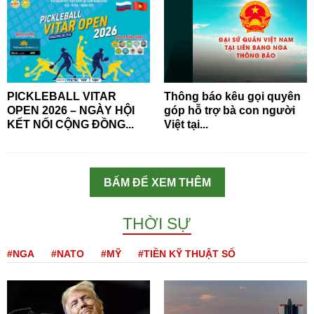
PICKLEBALL VITAR
Thông báo kêu gọi quyên
OPEN 2026 – NGÀY HỘI
góp hỗ trợ bà con người
KẾT NỐI CỘNG ĐỒNG...
Việt tại...
BẤM ĐỂ XEM THÊM
THỜI SỰ
#NGA
#NATO
#MỸ
#TIỀN KỸ THUẬT SỐ