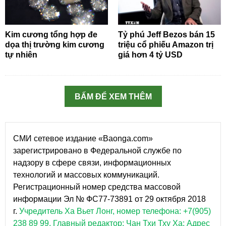
Kim cương tổng hợp đe
Tỷ phú Jeff Bezos bán 15
dọa thị trường kim cương
triệu cổ phiếu Amazon trị
tự nhiên
giá hơn 4 tỷ USD
BẤM ĐỂ XEM THÊM
СМИ сетевое издание «Baonga.com»
зарегистрировано в Федеральной службе по
надзору в сфере связи, информационных
технологий и массовых коммуникаций.
Регистрационный номер средства массовой
информации Эл № ФС77-73891 от 29 октября 2018
г.
Учредитель Ха Вьет Лонг, номер телефона: +7(905)
238 89 99.
Главный редактор: Чан Тхи Тху Ха: Адрес