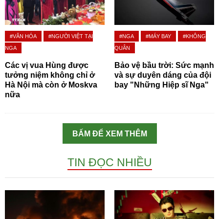
#VĂN HÓA
#NGƯỜI VIỆT TẠI
#NGA
#MÁY BAY
#KHÔNG
NGA
QUÂN
Các vị vua Hùng được
Bảo vệ bầu trời: Sức mạnh
tưởng niệm không chỉ ở
và sự duyên dáng của đội
Hà Nội mà còn ở Moskva
bay "Những Hiệp sĩ Nga"
nữa
BẤM ĐỂ XEM THÊM
TIN ĐỌC NHIỀU