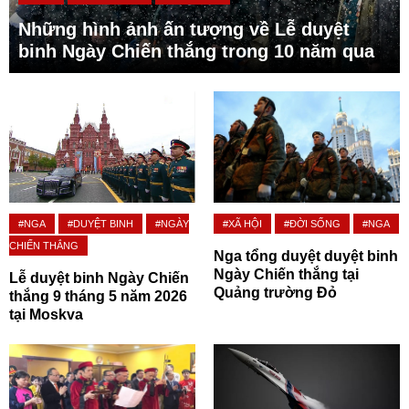
Những hình ảnh ấn tượng về Lễ duyệt
binh Ngày Chiến thắng trong 10 năm qua
#NGA
#DUYỆT BINH
#NGÀY
#XÃ HỘI
#ĐỜI SỐNG
#NGA
CHIẾN THẮNG
Nga tổng duyệt duyệt binh
Ngày Chiến thắng tại
Lễ duyệt binh Ngày Chiến
Quảng trường Đỏ
thắng 9 tháng 5 năm 2026
tại Moskva