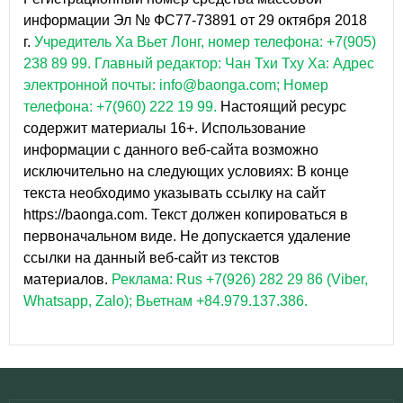
информации Эл № ФС77-73891 от 29 октября 2018
г.
Учредитель Ха Вьет Лонг, номер телефона: +7(905)
238 89 99.
Главный редактор: Чан Тхи Тху Ха: Адрес
электронной почты: info@baonga.com; Номер
телефона: +7(960) 222 19 99.
Настоящий ресурс
содержит материалы 16+. Использование
информации с данного веб-сайта возможно
исключительно на следующих условиях: В конце
текста необходимо указывать ссылку на сайт
https://baonga.com. Текст должен копироваться в
первоначальном виде. Не допускается удаление
ссылки на данный веб-сайт из текстов
материалов.
Реклама: Rus +7(926) 282 29 86 (Viber,
Whatsapp, Zalo); Вьетнам +84.979.137.386.