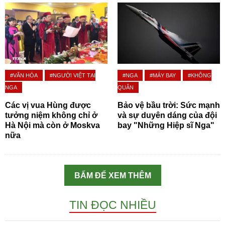
#VĂN HÓA
#NGƯỜI VIỆT TẠI
#NGA
#MÁY BAY
#KHÔNG
NGA
QUÂN
Các vị vua Hùng được
Bảo vệ bầu trời: Sức mạnh
tưởng niệm không chỉ ở
và sự duyên dáng của đội
Hà Nội mà còn ở Moskva
bay "Những Hiệp sĩ Nga"
nữa
BẤM ĐỂ XEM THÊM
TIN ĐỌC NHIỀU