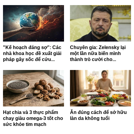
"Kế hoạch đáng sợ": Các
Chuyên gia: Zelensky lại
nhà khoa học đề xuất giải
một lần nữa biến mình
pháp gây sốc để cứu...
thành trò cười cho...
Hạt chia và 3 thực phẩm
Ăn đúng cách để sở hữu
chay giàu omega-3 tốt cho
làn da không tuổi
sức khỏe tim mạch