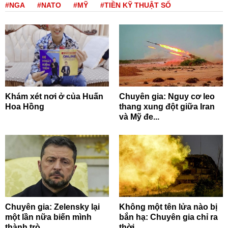
#NGA
#NATO
#MỸ
#TIỀN KỸ THUẬT SỐ
Khám xét nơi ở của Huấn
Chuyên gia: Nguy cơ leo
Hoa Hồng
thang xung đột giữa Iran
và Mỹ đe...
Chuyên gia: Zelensky lại
Không một tên lửa nào bị
một lần nữa biến mình
bắn hạ: Chuyên gia chỉ ra
thành trò...
thời...