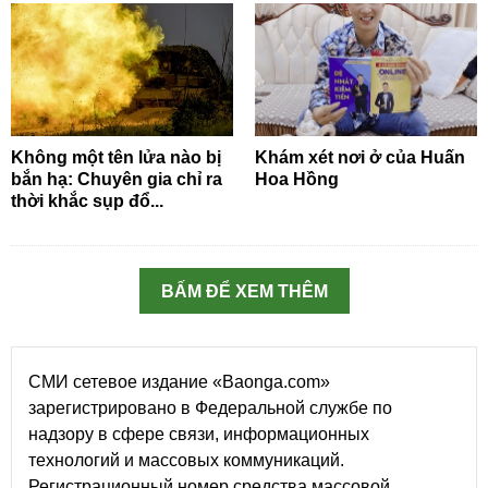
Không một tên lửa nào bị
Khám xét nơi ở của Huấn
bắn hạ: Chuyên gia chỉ ra
Hoa Hồng
thời khắc sụp đổ...
BẤM ĐỂ XEM THÊM
СМИ сетевое издание «Baonga.com»
зарегистрировано в Федеральной службе по
надзору в сфере связи, информационных
технологий и массовых коммуникаций.
Регистрационный номер средства массовой