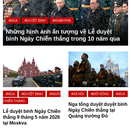
#NGA
#DUYỆT BINH
#KHÁM PHÁ
Những hình ảnh ấn tượng về Lễ duyệt
binh Ngày Chiến thắng trong 10 năm qua
#NGA
#DUYỆT BINH
#NGÀY
#XÃ HỘI
#ĐỜI SỐNG
#NGA
CHIẾN THẮNG
Nga tổng duyệt duyệt binh
Ngày Chiến thắng tại
Lễ duyệt binh Ngày Chiến
Quảng trường Đỏ
thắng 9 tháng 5 năm 2026
tại Moskva