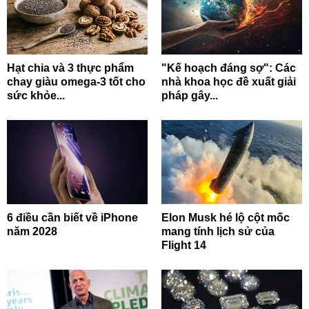
Hạt chia và 3 thực phẩm
"Kế hoạch đáng sợ": Các
chay giàu omega-3 tốt cho
nhà khoa học đề xuất giải
sức khỏe...
pháp gây...
6 điều cần biết về iPhone
Elon Musk hé lộ cột mốc
năm 2028
mang tính lịch sử của
Flight 14