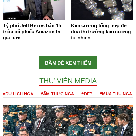
Tỷ phú Jeff Bezos bán 15
Kim cương tổng hợp đe
triệu cổ phiếu Amazon trị
dọa thị trường kim cương
giá hơn...
tự nhiên
BẤM ĐỂ XEM THÊM
THƯ VIỆN MEDIA
#DU LỊCH NGA
#ẨM THỰC NGA
#ĐẸP
#MÙA THU NGA