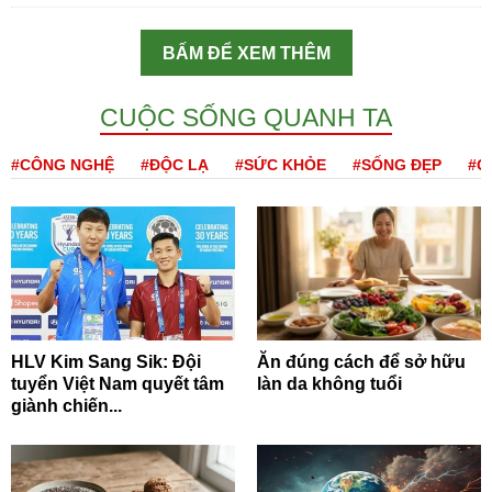
BẤM ĐỂ XEM THÊM
CUỘC SỐNG QUANH TA
#CÔNG NGHỆ
#ĐỘC LẠ
#SỨC KHỎE
#SỐNG ĐẸP
#Q
HLV Kim Sang Sik: Đội
Ăn đúng cách để sở hữu
tuyển Việt Nam quyết tâm
làn da không tuổi
giành chiến...