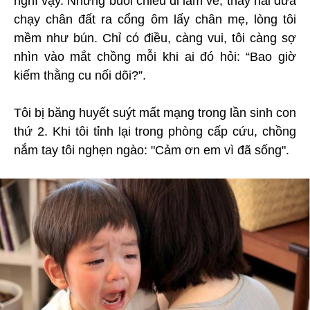
nghĩ vậy. Những buổi chiều đi làm về, thấy hai đứa
chạy chân đất ra cổng ôm lấy chân mẹ, lòng tôi
mềm như bún. Chỉ có điều, càng vui, tôi càng sợ
nhìn vào mắt chồng mỗi khi ai đó hỏi: “Bao giờ
kiếm thằng cu nối dõi?”.
Tôi bị băng huyết suýt mất mạng trong lần sinh con
thứ 2. Khi tôi tỉnh lại trong phòng cấp cứu, chồng
nắm tay tôi nghẹn ngào: "Cảm ơn em vì đã sống".