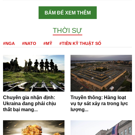
BẤM ĐỂ XEM THÊM
THỜI SỰ
#NGA
#NATO
#MỸ
#TIỀN KỸ THUẬT SỐ
Chuyên gia nhận định:
Truyền thông: Hàng loạt
Ukraina đang phải chịu
vụ tự sát xảy ra trong lực
thất bại mang...
lượng...