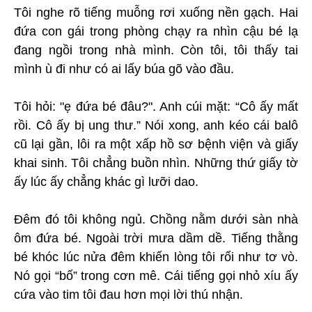
Tôi nghe rõ tiếng muỗng rơi xuống nền gạch. Hai
đứa con gái trong phòng chạy ra nhìn cậu bé lạ
đang ngồi trong nhà mình. Còn tôi, tôi thấy tai
mình ù đi như có ai lấy búa gõ vào đầu.
Tôi hỏi: "ẹ đứa bé đâu?". Anh cúi mặt: “Cô ấy mất
rồi. Cô ấy bị ung thư.” Nói xong, anh kéo cái balô
cũ lại gần, lôi ra một xấp hồ sơ bệnh viện và giấy
khai sinh. Tôi chẳng buồn nhìn. Những thứ giấy tờ
ấy lúc ấy chẳng khác gì lưỡi dao.
Đêm đó tôi không ngủ. Chồng nằm dưới sàn nhà
ôm đứa bé. Ngoài trời mưa dầm dề. Tiếng thằng
bé khóc lúc nửa đêm khiến lòng tôi rối như tơ vò.
Nó gọi “bố” trong cơn mê. Cái tiếng gọi nhỏ xíu ấy
cứa vào tim tôi đau hơn mọi lời thú nhận.