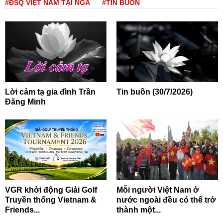
#ĐSQ VIỆT NAM TẠI NGA
#TIN BUỒN
Lời cảm tạ gia đình Trần
Tin buồn (30/7/2026)
Đăng Minh
VGR khởi động Giải Golf
Mỗi người Việt Nam ở
Truyền thống Vietnam &
nước ngoài đều có thể trở
Friends...
thành một...