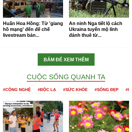
Huấn Hoa Hồng: Từ 'giang
An ninh Nga tiết lộ cách
hồ mạng' đến đế chế
Ukraina tuyển mộ lính
livestream bán...
đánh thuê từ...
BẤM ĐỂ XEM THÊM
CUỘC SỐNG QUANH TA
#CÔNG NGHỆ
#ĐỘC LẠ
#SỨC KHỎE
#SỐNG ĐẸP
#Q