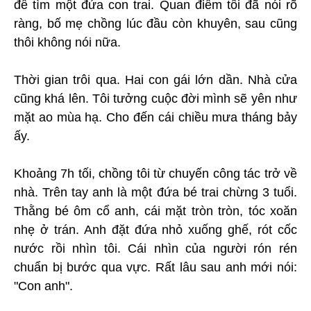
để tìm một đứa con trai. Quan điểm tôi đã nói rõ
ràng, bố mẹ chồng lúc đầu còn khuyên, sau cũng
thôi không nói nữa.
Thời gian trôi qua. Hai con gái lớn dần. Nhà cửa
cũng khá lên. Tôi tưởng cuộc đời mình sẽ yên như
mặt ao mùa hạ. Cho đến cái chiều mưa tháng bảy
ấy.
Khoảng 7h tối, chồng tôi từ chuyến công tác trở về
nhà. Trên tay anh là một đứa bé trai chừng 3 tuổi.
Thằng bé ôm cổ anh, cái mặt tròn tròn, tóc xoăn
nhẹ ở trán. Anh đặt đứa nhỏ xuống ghế, rót cốc
nước rồi nhìn tôi. Cái nhìn của người rón rén
chuẩn bị bước qua vực. Rất lâu sau anh mới nói:
"Con anh".