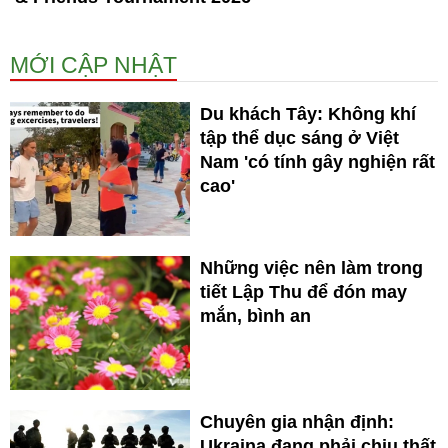
MỚI CẬP NHẬT
Du khách Tây: Không khí
tập thể dục sáng ở Việt
Nam 'có tính gây nghiện rất
cao'
Những việc nên làm trong
tiết Lập Thu để đón may
mắn, bình an
Chuyên gia nhận định:
Ukraina đang phải chịu thất