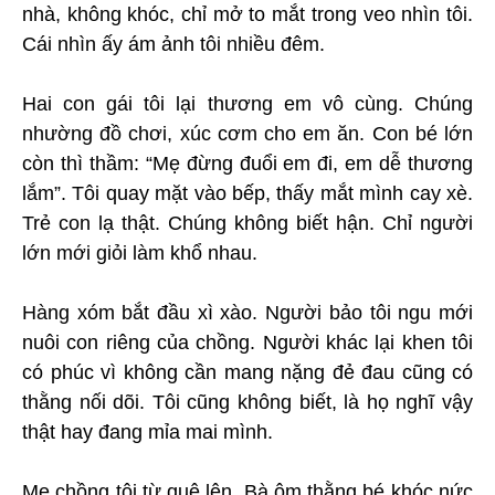
nhà, không khóc, chỉ mở to mắt trong veo nhìn tôi.
Cái nhìn ấy ám ảnh tôi nhiều đêm.
Hai con gái tôi lại thương em vô cùng. Chúng
nhường đồ chơi, xúc cơm cho em ăn. Con bé lớn
còn thì thầm: “Mẹ đừng đuổi em đi, em dễ thương
lắm”. Tôi quay mặt vào bếp, thấy mắt mình cay xè.
Trẻ con lạ thật. Chúng không biết hận. Chỉ người
lớn mới giỏi làm khổ nhau.
Hàng xóm bắt đầu xì xào. Người bảo tôi ngu mới
nuôi con riêng của chồng. Người khác lại khen tôi
có phúc vì không cần mang nặng đẻ đau cũng có
thằng nối dõi. Tôi cũng không biết, là họ nghĩ vậy
thật hay đang mỉa mai mình.
Mẹ chồng tôi từ quê lên. Bà ôm thằng bé khóc nức