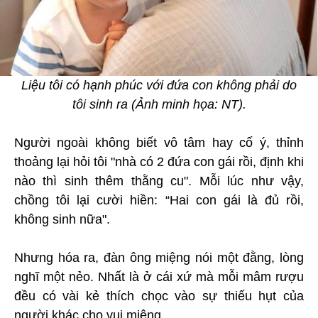
Liệu tôi có hạnh phúc với đứa con không phải do
tôi sinh ra (Ảnh minh họa: NT).
Người ngoài không biết vô tâm hay cố ý, thỉnh
thoảng lại hỏi tôi "nhà có 2 đứa con gái rồi, định khi
nào thì sinh thêm thằng cu". Mỗi lúc như vậy,
chồng tôi lại cười hiền: “Hai con gái là đủ rồi,
không sinh nữa".
Nhưng hóa ra, đàn ông miệng nói một đằng, lòng
nghĩ một nẻo. Nhất là ở cái xứ mà mỗi mâm rượu
đều có vài kẻ thích chọc vào sự thiếu hụt của
người khác cho vui miệng.