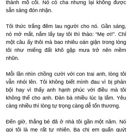
thành mồ côi. Nó có cha nhưng lại không được
sẵn sàng đón nhận.
Tôi thức trắng đêm lau người cho nó. Gần sáng,
nó mở mắt, nắm lấy tay tôi thì thào: “Mẹ ơi!”. Chỉ
một câu ấy thôi mà bao nhiêu oán giận trong lòng
tôi như miếng đất khô gặp mưa trở nên mềm
nhũn.
Mỗi lần nhìn chồng cười với con trai anh, lòng tôi
vẫn nhói lên. Tôi không biết mình đau vì bị phản
bội hay vì thấy anh hạnh phúc với điều mà tôi
không thể cho anh. Đàn bà nhiều lúc lạ lắm. Yêu
càng nhiều thì lòng tự trọng càng dễ tổn thương.
Đến giờ, thằng bé đã ở nhà tôi gần một năm. Nó
gọi tôi là mẹ rất tự nhiên. Ba chị em quấn quýt