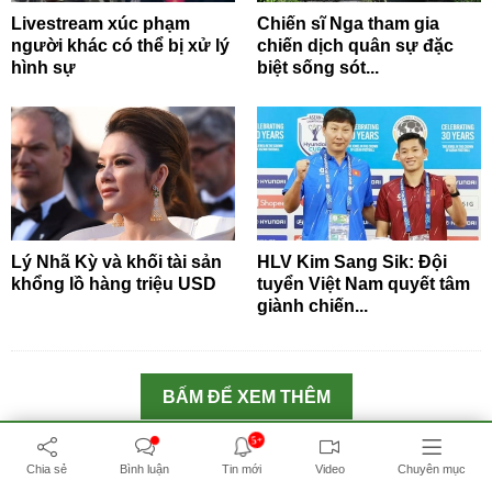
Livestream xúc phạm
Chiến sĩ Nga tham gia
người khác có thể bị xử lý
chiến dịch quân sự đặc
hình sự
biệt sống sót...
Lý Nhã Kỳ và khối tài sản
HLV Kim Sang Sik: Đội
khổng lồ hàng triệu USD
tuyển Việt Nam quyết tâm
giành chiến...
BẤM ĐỂ XEM THÊM
5+
THƯ VIỆN MEDIA
Chia sẻ
Bình luận
Tin mới
Video
Chuyên mục