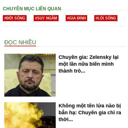
CHUYÊN MỤC LIÊN QUAN
#ĐỜI SỐNG
#SUY NGẪM
#GIA ĐÌNH
#LỐI SỐNG
ĐỌC NHIỀU
Chuyên gia: Zelensky lại
một lần nữa biến mình
thành trò...
Không một tên lửa nào bị
bắn hạ: Chuyên gia chỉ ra
thời...