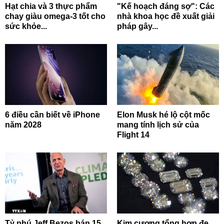
Hạt chia và 3 thực phẩm
"Kế hoạch đáng sợ": Các
chay giàu omega-3 tốt cho
nhà khoa học đề xuất giải
sức khỏe...
pháp gây...
6 điều cần biết về iPhone
Elon Musk hé lộ cột mốc
năm 2028
mang tính lịch sử của
Flight 14
Tỷ phú Jeff Bezos bán 15
Kim cương tổng hợp đe