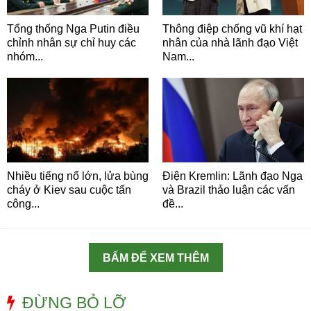
Tổng thống Nga Putin điều
Thông điệp chống vũ khí hạt
chỉnh nhân sự chỉ huy các
nhân của nhà lãnh đạo Việt
nhóm...
Nam...
Nhiều tiếng nổ lớn, lửa bùng
Điện Kremlin: Lãnh đạo Nga
cháy ở Kiev sau cuộc tấn
và Brazil thảo luận các vấn
công...
đề...
BẤM ĐỂ XEM THÊM
ĐỪNG BỎ LỠ