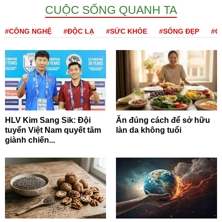
CUỘC SỐNG QUANH TA
#CÔNG NGHỆ
#ĐỘC LẠ
#SỨC KHỎE
#SỐNG ĐẸP
#Q
HLV Kim Sang Sik: Đội
Ăn đúng cách để sở hữu
tuyển Việt Nam quyết tâm
làn da không tuổi
giành chiến...