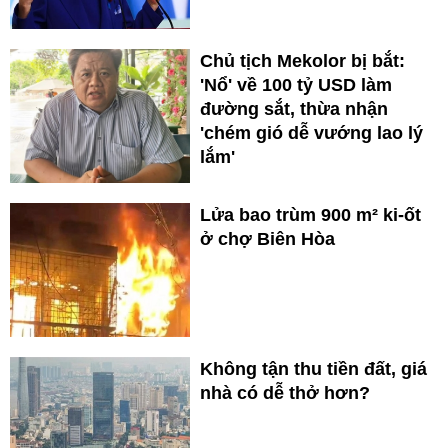
Chủ tịch Mekolor bị bắt:
'Nổ' về 100 tỷ USD làm
đường sắt, thừa nhận
'chém gió dễ vướng lao lý
lắm'
Lửa bao trùm 900 m² ki-ốt
ở chợ Biên Hòa
Không tận thu tiền đất, giá
nhà có dễ thở hơn?