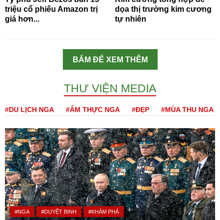
triệu cổ phiếu Amazon trị
dọa thị trường kim cương
giá hơn...
tự nhiên
BẤM ĐỂ XEM THÊM
THƯ VIỆN MEDIA
#DU LỊCH NGA
#ẨM THỰC NGA
#ĐẸP
#MÙA THU NGA
#NGA
#DUYỆT BINH
#KHÁM PHÁ