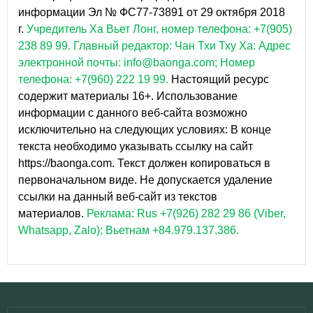
информации Эл № ФС77-73891 от 29 октября 2018
г.
Учредитель Ха Вьет Лонг, номер телефона: +7(905)
238 89 99.
Главный редактор: Чан Тхи Тху Ха: Адрес
электронной почты: info@baonga.com; Номер
телефона: +7(960) 222 19 99.
Настоящий ресурс
содержит материалы 16+. Использование
информации с данного веб-сайта возможно
исключительно на следующих условиях: В конце
текста необходимо указывать ссылку на сайт
https://baonga.com. Текст должен копироваться в
первоначальном виде. Не допускается удаление
ссылки на данный веб-сайт из текстов
материалов.
Реклама: Rus +7(926) 282 29 86 (Viber,
Whatsapp, Zalo); Вьетнам +84.979.137.386.