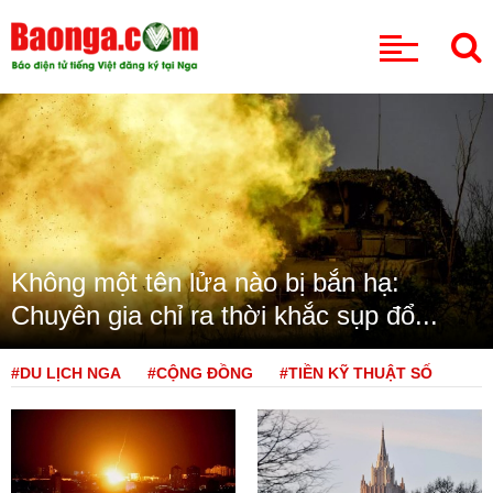
CHUYÊN MỤC
Không một tên lửa nào bị bắn hạ:
Chuyên gia chỉ ra thời khắc sụp đổ...
#DU LỊCH NGA
#CỘNG ĐỒNG
#TIỀN KỸ THUẬT SỐ