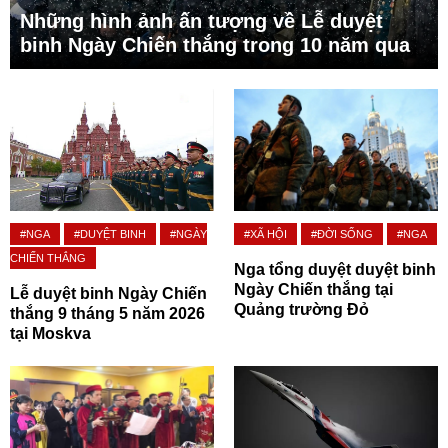
Những hình ảnh ấn tượng về Lễ duyệt
binh Ngày Chiến thắng trong 10 năm qua
#NGA
#DUYỆT BINH
#NGÀY
#XÃ HỘI
#ĐỜI SỐNG
#NGA
CHIẾN THẮNG
Nga tổng duyệt duyệt binh
Ngày Chiến thắng tại
Lễ duyệt binh Ngày Chiến
Quảng trường Đỏ
thắng 9 tháng 5 năm 2026
tại Moskva