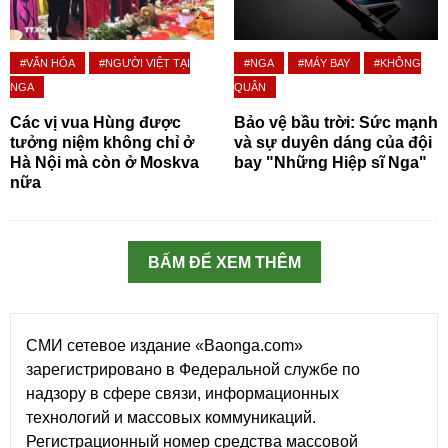
#VĂN HÓA
#NGƯỜI VIỆT TẠI
#NGA
#MÁY BAY
#KHÔNG
NGA
QUÂN
Các vị vua Hùng được
Bảo vệ bầu trời: Sức mạnh
tưởng niệm không chỉ ở
và sự duyên dáng của đội
Hà Nội mà còn ở Moskva
bay "Những Hiệp sĩ Nga"
nữa
BẤM ĐỂ XEM THÊM
СМИ сетевое издание «Baonga.com»
зарегистрировано в Федеральной службе по
надзору в сфере связи, информационных
технологий и массовых коммуникаций.
Регистрационный номер средства массовой