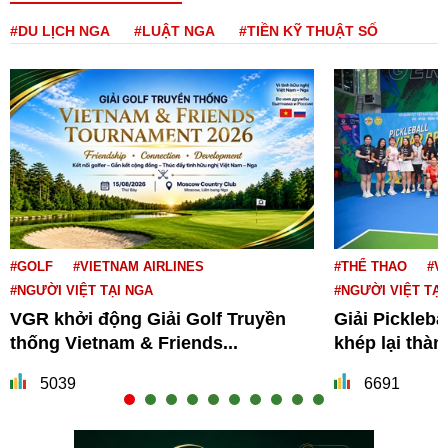
#DU LỊCH NGA
#LUẬT NGA
#TIỀN KỸ THUẬT SỐ
#GOLF
#VIETNAM AIRLINES
#THỂ THAO
#V
#NGƯỜI VIỆT TẠI NGA
#NGƯỜI VIỆT TẠI
VGR khởi động Giải Golf Truyền
Giải Pickleba
thống Vietnam & Friends...
khép lại thà
5039
6691