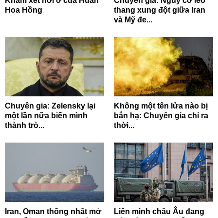
Khám xét nơi ở của Huấn
Chuyên gia: Nguy cơ leo
Hoa Hồng
thang xung đột giữa Iran
và Mỹ đe...
Chuyên gia: Zelensky lại
Không một tên lửa nào bị
một lần nữa biến mình
bắn hạ: Chuyên gia chỉ ra
thành trò...
thời...
Iran, Oman thống nhất mở
Liên minh châu Âu đang