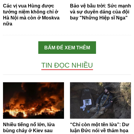
Các vị vua Hùng được
Bảo vệ bầu trời: Sức mạnh
tưởng niệm không chỉ ở
và sự duyên dáng của đội
Hà Nội mà còn ở Moskva
bay "Những Hiệp sĩ Nga"
nữa
BẤM ĐỂ XEM THÊM
TIN ĐỌC NHIỀU
Nhiều tiếng nổ lớn, lửa
“Chỉ còn một tên lửa”: Dư
bùng cháy ở Kiev sau
luận Đức nói về thảm họa