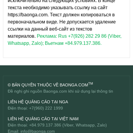
исключительно на следующих условиях: В конце
текста необходимо указывать ссылку на сайт
https://baonga.com. Текст должен копироваться в
первоначальном виде. Не допускается удаление
ссылки на данный веб-сайт из текстов
материалов.
Реклама: Rus +7(926) 282 29 86 (Viber,
Whatsapp, Zalo); Вьетнам +84.979.137.386.
TM
© BẢN QUYỀN THUỘC VỀ BAONGA.COM
Đề nghị ghi nguồn Baonga.com khi sử dụng lại thông tin
LIÊN HỆ QUẢNG CÁO TẠI NGA
Điện thoại: +7(960) 222 1999
LIÊN HỆ QUẢNG CÁO TẠI VIỆT NAM
Điện thoại: +84.979.137.386 (Viber, Whatsapp, Zalo)
Email:
info@baonga.com