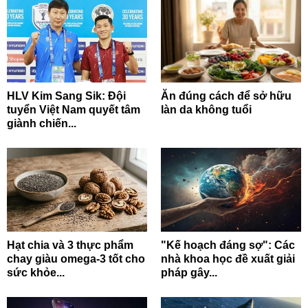
HLV Kim Sang Sik: Đội
Ăn đúng cách để sở hữu
tuyển Việt Nam quyết tâm
làn da không tuổi
giành chiến...
Hạt chia và 3 thực phẩm
"Kế hoạch đáng sợ": Các
chay giàu omega-3 tốt cho
nhà khoa học đề xuất giải
sức khỏe...
pháp gây...