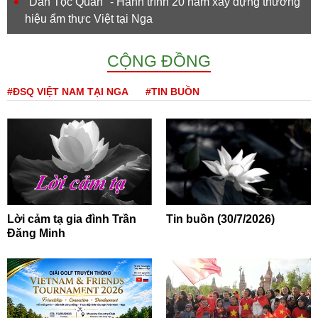
''Dân Tộc Quán'' - Hành trình 20 năm xây dựng thương
hiệu ẩm thực Việt tại Nga
CỘNG ĐỒNG
#ĐSQ VIỆT NAM TẠI NGA
#TIN BUỒN
Lời cảm tạ gia đình Trần
Tin buồn (30/7/2026)
Đăng Minh