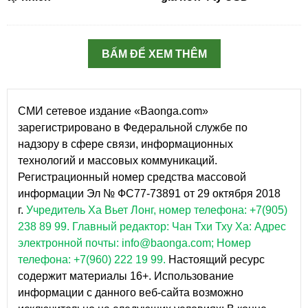
BẤM ĐỂ XEM THÊM
СМИ сетевое издание «Baonga.com»
зарегистрировано в Федеральной службе по
надзору в сфере связи, информационных
технологий и массовых коммуникаций.
Регистрационный номер средства массовой
информации Эл № ФС77-73891 от 29 октября 2018
г.
Учредитель Ха Вьет Лонг, номер телефона: +7(905)
238 89 99.
Главный редактор: Чан Тхи Тху Ха: Адрес
электронной почты: info@baonga.com; Номер
телефона: +7(960) 222 19 99.
Настоящий ресурс
содержит материалы 16+. Использование
информации с данного веб-сайта возможно