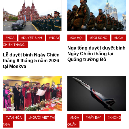
#NGA
#DUYỆT BINH
#NGÀY
#XÃ HỘI
#ĐỜI SỐNG
#NGA
CHIẾN THẮNG
Nga tổng duyệt duyệt binh
Ngày Chiến thắng tại
Lễ duyệt binh Ngày Chiến
Quảng trường Đỏ
thắng 9 tháng 5 năm 2026
tại Moskva
#VĂN HÓA
#NGƯỜI VIỆT TẠI
#NGA
#MÁY BAY
#KHÔNG
NGA
QUÂN