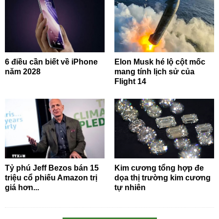
6 điều cần biết về iPhone
Elon Musk hé lộ cột mốc
năm 2028
mang tính lịch sử của
Flight 14
Tỷ phú Jeff Bezos bán 15
Kim cương tổng hợp đe
triệu cổ phiếu Amazon trị
dọa thị trường kim cương
giá hơn...
tự nhiên