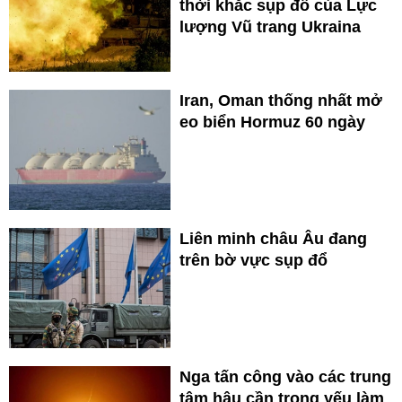
thời khắc sụp đổ của Lực
lượng Vũ trang Ukraina
Iran, Oman thống nhất mở
eo biển Hormuz 60 ngày
Liên minh châu Âu đang
trên bờ vực sụp đổ
Nga tấn công vào các trung
tâm hậu cần trọng yếu làm