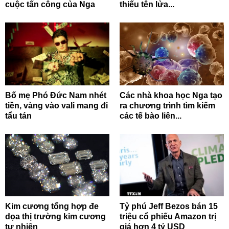
cuộc tấn công của Nga
thiếu tên lửa...
Bố mẹ Phó Đức Nam nhét
Các nhà khoa học Nga tạo
tiền, vàng vào vali mang đi
ra chương trình tìm kiếm
tẩu tán
các tế bào liên...
Kim cương tổng hợp đe
Tỷ phú Jeff Bezos bán 15
dọa thị trường kim cương
triệu cổ phiếu Amazon trị
tự nhiên
giá hơn 4 tỷ USD