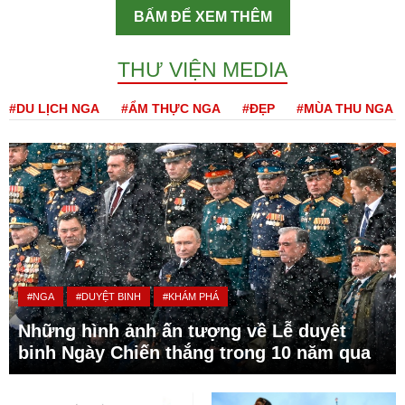
BẤM ĐỂ XEM THÊM
THƯ VIỆN MEDIA
#DU LỊCH NGA
#ẨM THỰC NGA
#ĐẸP
#MÙA THU NGA
#NGA
#DUYỆT BINH
#KHÁM PHÁ
Những hình ảnh ấn tượng về Lễ duyệt
binh Ngày Chiến thắng trong 10 năm qua