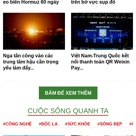
eo biển Hormuz 60 ngày
trên bờ vực sụp đổ
Nga tấn công vào các
Việt Nam-Trung Quốc kết
trung tâm hậu cần trọng
nối thanh toán QR Weixin
yếu làm đẩy...
Pay...
BẤM ĐỂ XEM THÊM
CUỘC SỐNG QUANH TA
#CÔNG NGHỆ
#ĐỘC LẠ
#SỨC KHỎE
#SỐNG ĐẸP
#Q