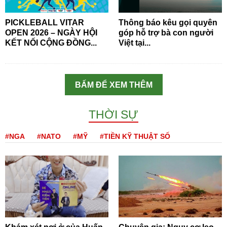
PICKLEBALL VITAR
Thông báo kêu gọi quyên
OPEN 2026 – NGÀY HỘI
góp hỗ trợ bà con người
KẾT NỐI CỘNG ĐỒNG...
Việt tại...
BẤM ĐỂ XEM THÊM
THỜI SỰ
#NGA
#NATO
#MỸ
#TIỀN KỸ THUẬT SỐ