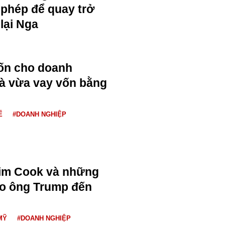
phép để quay trở
lại Nga
ốn cho doanh
à vừa vay vốn bằng
Ế
#DOANH NGHIỆP
Tim Cook và những
eo ông Trump đến
MỸ
#DOANH NGHIỆP