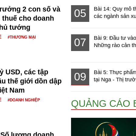
trưởng 2 con số và
Bài 14: Quy mô t
05
các ngành sản xuấ
 thuế cho doanh
Thủ tướng
Ế
#THƯƠNG MẠI
Bài 9: Đầu tư và
07
Những rào cản th
tỷ USD, các tập
Bài 5: Thực phẩm
09
tại Nga - Thị trườ
u thế giới dồn dập
Việt Nam
Ế
#DOANH NGHIỆP
QUẢNG CÁO 
Số lượng doanh