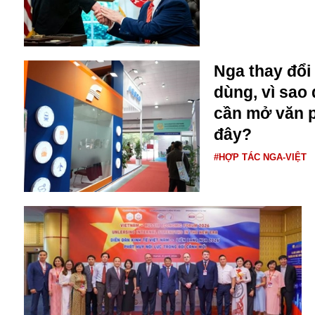
Bulagria
Crimea
Nga thay đổi
Chính trị
dùng, vì sao
Công nghệ
cần mở văn p
Chuyện hay
đây?
Chuyện lạ
Cuộc sống quanh ta
#HỢP TÁC NGA-VIỆT
Casino
Chiến tranh thương mại
Chi hội phụ nữ TTTM Mátxcơva
Chính trị Nga
Chợ Vòm
Cảnh sát
Cấm bay
Cao tốc
Canada