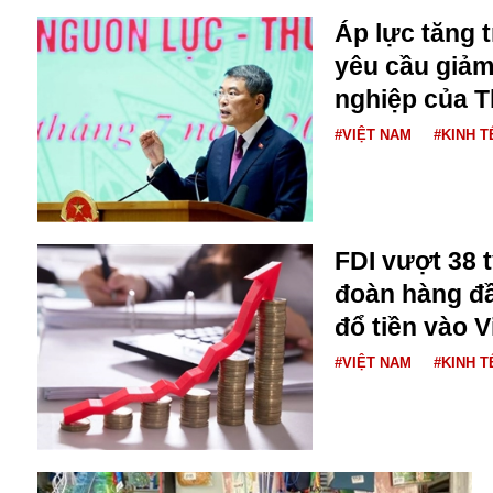
Áp lực tăng 
yêu cầu giảm
nghiệp của 
#VIỆT NAM
#KINH T
FDI vượt 38 
đoàn hàng đầ
đổ tiền vào 
An ninh
#VIỆT NAM
#KINH T
Anh
Australia
Amazon
Army Games
Apple