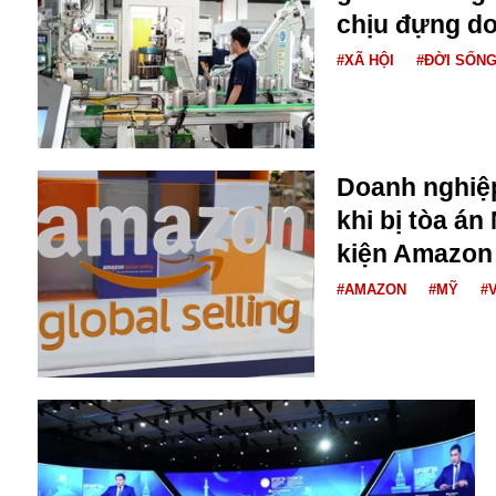
chịu đựng d
#XÃ HỘI
#ĐỜI SỐN
Doanh nghiệp
khi bị tòa á
Bói toán
kiện Amazon
Bóng đá
Bill Gates
#AMAZON
#MỸ
#
BĐS
Bí ẩn
Bitcoin
Bamboo Airways
Báo Nga có gì?
Biển Đông
Barrack Obama
Bắc Kinh