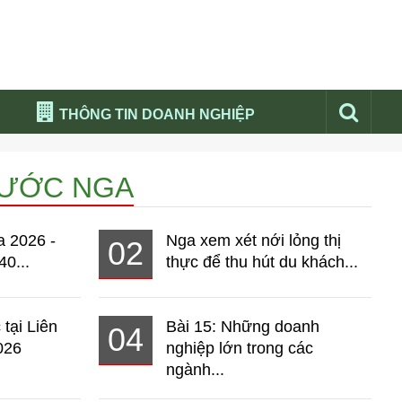
THÔNG TIN DOANH NGHIỆP
Đừng bỏ lỡ
NƯỚC NGA
Nổi bật báo nga
Thư viện media
a 2026 -
Nga xem xét nới lỏng thị
02
Phân tích thị trường Nga 2026
40...
thực để thu hút du khách...
 tại Liên
Bài 15: Những doanh
04
026
nghiệp lớn trong các
ngành...