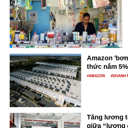
Alibaba
Angela Merkel
Aeroflot
ASEAN
Argentina
Ai
Azovstal
Amazon 'bơm'
thức nắm 5%
#AMAZON
#DOANH 
Tăng lương tố
giữa “lương 