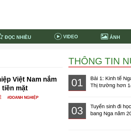
VIDEO
ĐỌC NHIỀU
ẢNH
in và ứng dụng
Tiêu điểm Covid-19
THÔNG TIN 
d-19 tại Nga
Thời sự
n nước Nga
NABU EDUCATION
hiệp Việt Nam nắm
Bài 1: Kinh tế Ng
01
 nước Nga
Tử vi hàng ngày
Thị trường hơn 1
 tiền mặt
 Nga - Việt Nam
Phân tích chính trị
Ế
#DOANH NGHIỆP
Tuyển sinh đi học
03
bang Nga năm 2