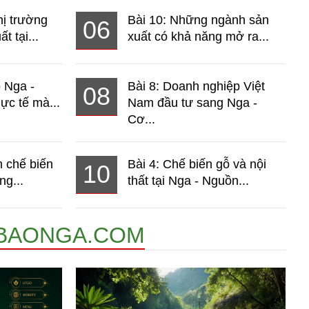
hị trường
Bài 10: Những ngành sản
06
t tại...
xuất có khả năng mở ra...
o Nga -
Bài 8: Doanh nghiệp Việt
08
ực tế mà...
Nam đầu tư sang Nga -
Cơ...
 chế biến
Bài 4: Chế biến gỗ và nội
10
ng...
thất tại Nga - Nguồn...
BAONGA.COM