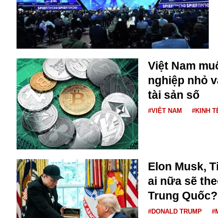
Buôn bán ở Nga
Bộ Quốc phòng
Bác Hồ
Bộ Y tế
Bão tuyết
Việt Nam mu
Bệnh viện
nghiệp nhỏ v
Bản quyền
Bảo tàng
tài sản số
Blockchain
#VIỆT NAM
#KINH T
Bộ Ngoại giao
Bình Dương
Biển Đen
Boeing
Bình Định
Elon Musk, 
Bulgaria
ai nữa sẽ th
Biến chủng
Trung Quốc?
Baikal
Bakhmut
#DONALD TRUMP
#