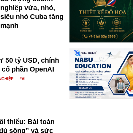
nghiệp vừa, nhỏ,
siêu nhỏ Cuba tăng
mạnh
 50 tỷ USD, chính
 cổ phần OpenAI
NGHIỆP
#AI
i thiểu: Bài toán
đủ sống” và sức