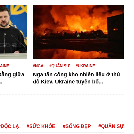
AINE
#NGA
#QUÂN SỰ
#UKRAINE
 bằng giữa
Nga tấn công kho nhiên liệu ở thủ
.
đô Kiev, Ukraine tuyên bố...
#ĐỘC LẠ
#SỨC KHỎE
#SỐNG ĐẸP
#QUÂN SỰ