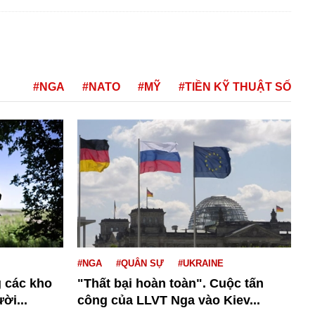
#NGA
#NATO
#MỸ
#TIỀN KỸ THUẬT SỐ
#NGA
#QUÂN SỰ
#UKRAINE
 các kho
"Thất bại hoàn toàn". Cuộc tấn
ời...
công của LLVT Nga vào Kiev...