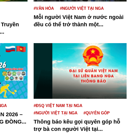
#VĂN HÓA
#NGƯỜI VIỆT TẠI NGA
Mỗi người Việt Nam ở nước ngoài
 Truyền
đều có thể trở thành một...
..
NGA
#ĐSQ VIỆT NAM TẠI NGA
#NGƯỜI VIỆT TẠI NGA
#QUYÊN GÓP
N 2026 –
G ĐỒNG...
Thông báo kêu gọi quyên góp hỗ
trợ bà con người Việt tại...