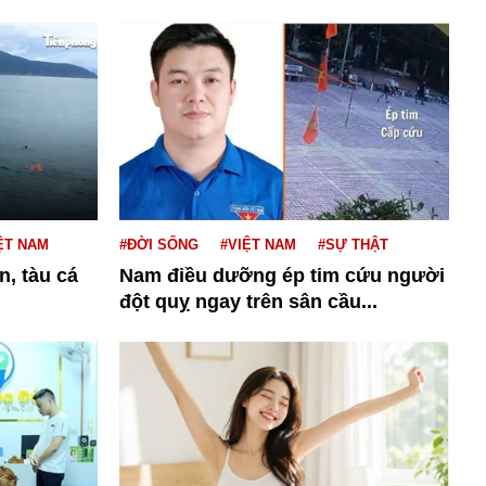
ỆT NAM
#ĐỜI SỐNG
#VIỆT NAM
#SỰ THẬT
n, tàu cá
Nam điều dưỡng ép tim cứu người
đột quỵ ngay trên sân cầu...