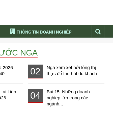
THÔNG TIN DOANH NGHIỆP
Đừng bỏ lỡ
NƯỚC NGA
Nổi bật báo nga
Thư viện media
a 2026 -
Nga xem xét nới lỏng thị
02
Phân tích thị trường Nga 2026
40...
thực để thu hút du khách...
 tại Liên
Bài 15: Những doanh
04
026
nghiệp lớn trong các
ngành...