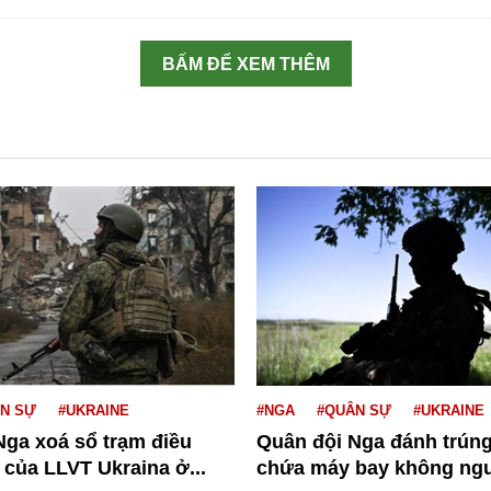
BẤM ĐỂ XEM THÊM
N SỰ
#UKRAINE
#NGA
#QUÂN SỰ
#UKRAINE
Nga xoá sổ trạm điều
Quân đội Nga đánh trúng
của LLVT Ukraina ở...
chứa máy bay không ngư