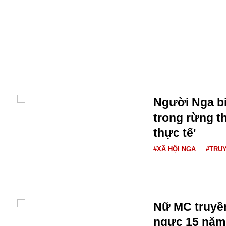
Alibaba
Angela Merkel
Aeroflot
ASEAN
Argentina
Ai
Azovstal
Người Nga bi
trong rừng t
thực tế'
#XÃ HỘI NGA
#TRUY
Nữ MC truyền
ngực 15 năm,