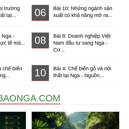
hị trường
Bài 10: Những ngành sản
06
t tại...
xuất có khả năng mở ra...
o Nga -
Bài 8: Doanh nghiệp Việt
08
ực tế mà...
Nam đầu tư sang Nga -
Cơ...
 chế biến
Bài 4: Chế biến gỗ và nội
10
ng...
thất tại Nga - Nguồn...
BAONGA.COM