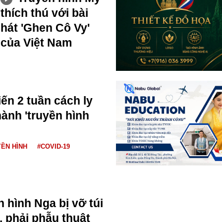
thích thú với bài
hát 'Ghen Cô Vy'
của Việt Nam
ến 2 tuần cách ly
hành 'truyền hình
ỀN HÌNH
#COVID-19
 hình Nga bị vỡ túi
 phải phẫu thuật