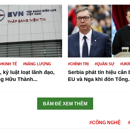
#KINH TẾ
#NĂNG LƯỢNG
#CHÍNH TRỊ
#QUÂN SỰ
#UKR
 kỷ luật loạt lãnh đạo,
Serbia phát tín hiệu cân
g Hữu Thành...
EU và Nga khi đón Tổng..
BẤM ĐỂ XEM THÊM
#CÔNG NGHỆ