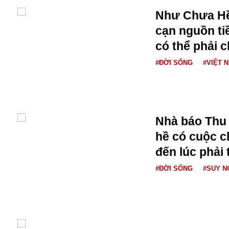
Như Chưa Hề
cạn nguồn tiền
có thể phải c
#ĐỜI SỐNG
#VIỆT 
Nhà báo Thu
hề có cuộc ch
đến lúc phải 
An ninh
#ĐỜI SỐNG
#SUY 
Anh
Australia
Amazon
Army Games
Apple