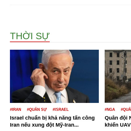
Bulagria
Crimea
THỜI SỰ
Chính trị
Công nghệ
Chuyện hay
Chuyện lạ
Cuộc sống quanh ta
Casino
Chiến tranh thương mại
Chi hội phụ nữ TTTM Mátxcơva
Chính trị Nga
Chợ Vòm
Cảnh sát
#IRAN
#QUÂN SỰ
#ISRAEL
#NGA
#QUÂ
Cấm bay
Israel chuẩn bị khả năng tấn công
Quân đội 
Cao tốc
Iran nếu xung đột Mỹ-Iran...
khiển UAV 
Canada