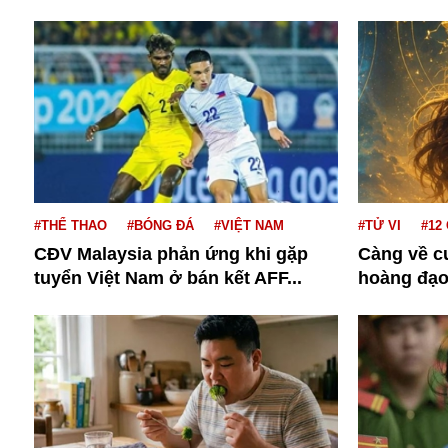
Dịch vụ
Diego Maradona
Di cư
Facebook
Dòng chảy phương Bắc 1
FED
Dải Gaza
Fansipan
F0
FLC
F-16
#THỂ THAO
#BÓNG ĐÁ
#VIỆT NAM
#TỬ VI
#12
CĐV Malaysia phản ứng khi gặp
Càng về cu
tuyển Việt Nam ở bán kết AFF...
hoàng đạo 
Gương sáng
Golf
Giáng sinh
GDP