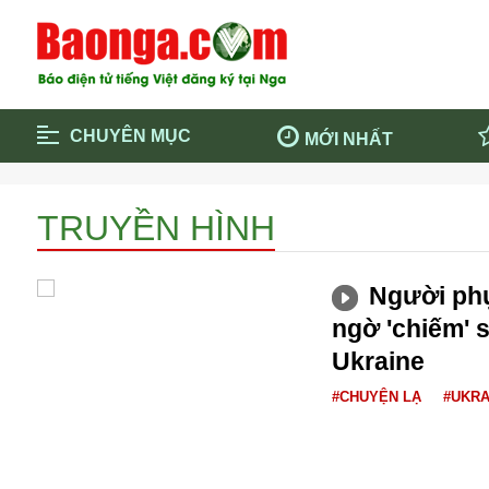
CHUYÊN MỤC
MỚI NHẤT
Trang chủ
Blockcha
TRUYỀN HÌNH
Điểm tin chính
Dịch Covi
Cộng đồng
Thông ti
Người phụ
Cuộc sống quanh ta
Khám phá
ngờ 'chiếm' 
Quảng cáo
Chính trị
Ukraine
#CHUYỆN LẠ
#UKRA