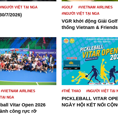
#NGƯỜI VIỆT TẠI NGA
#GOLF
#VIETNAM AIRLINES
#NGƯỜI VIỆT TẠI NGA
30/7/2026)
VGR khởi động Giải Golf
thống Vietnam & Friends.
#VIETNAM AIRLINES
#THỂ THAO
#NGƯỜI VIỆT TẠI 
 TẠI NGA
PICKLEBALL VITAR OPE
eball Vitar Open 2026
NGÀY HỘI KẾT NỐI CỘN
hành công rực rỡ