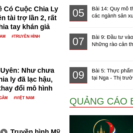
 Có Cuộc Chia Ly
Bài 14: Quy mô t
05
các ngành sản xuấ
 tài trợ lần 2, rất
hia tay khán giả
NAM
#TRUYỀN HÌNH
Bài 9: Đầu tư và
07
Những rào cản th
 Uyên: Như chưa
Bài 5: Thực phẩm
09
tại Nga - Thị trườ
ia ly đã lạc hậu,
thay đổi mô hình
NGẪM
#VIỆT NAM
QUẢNG CÁO 
Truyền hình Mỹ