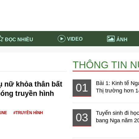
VIDEO
ĐỌC NHIỀU
ẢNH
in và ứng dụng
Tiêu điểm Covid-19
THÔNG TIN 
d-19 tại Nga
Thời sự
n nước Nga
NABU EDUCATION
 nữ khỏa thân bất
Bài 1: Kinh tế Ng
01
 nước Nga
Tử vi hàng ngày
Thị trường hơn 1
sóng truyền hình
 Nga - Việt Nam
Phân tích chính trị
Tuyển sinh đi học
INE
#TRUYỀN HÌNH
03
bang Nga năm 2