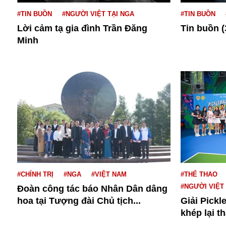
Buôn bán ở Nga
#TIN BUỒN
#NGƯỜI VIỆT TẠI NGA
#TIN BUỒN
Bộ Quốc phòng
Lời cảm tạ gia đình Trần Đăng
Tin buồn (
Bác Hồ
Minh
Bộ Y tế
Bão tuyết
Bệnh viện
Bản quyền
Bảo tàng
Blockchain
Bộ Ngoại giao
Bình Dương
Biển Đen
Boeing
Bình Định
#CHÍNH TRỊ
#NGA
#VIỆT NAM
#THỂ THAO
Bulgaria
#NGƯỜI VIỆT
Đoàn công tác báo Nhân Dân dâng
Biến chủng
hoa tại Tượng đài Chủ tịch...
Giải Pickl
Baikal
khép lại t
Bakhmut