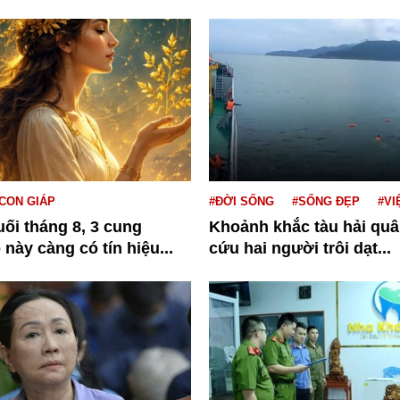
 CON GIÁP
#ĐỜI SỐNG
#SỐNG ĐẸP
#VI
ối tháng 8, 3 cung
Khoảnh khắc tàu hải quâ
này càng có tín hiệu...
cứu hai người trôi dạt...