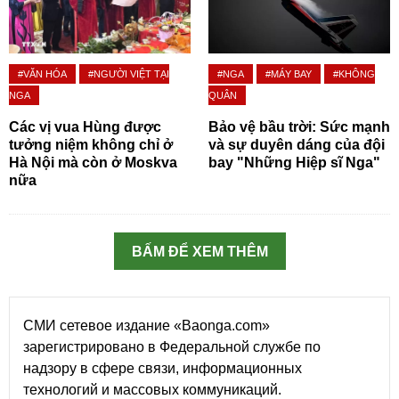
#VĂN HÓA
#NGƯỜI VIỆT TẠI
#NGA
#MÁY BAY
#KHÔNG
NGA
QUÂN
Các vị vua Hùng được
Bảo vệ bầu trời: Sức mạnh
tưởng niệm không chỉ ở
và sự duyên dáng của đội
Hà Nội mà còn ở Moskva
bay "Những Hiệp sĩ Nga"
nữa
BẤM ĐỂ XEM THÊM
СМИ сетевое издание «Baonga.com»
зарегистрировано в Федеральной службе по
надзору в сфере связи, информационных
технологий и массовых коммуникаций.