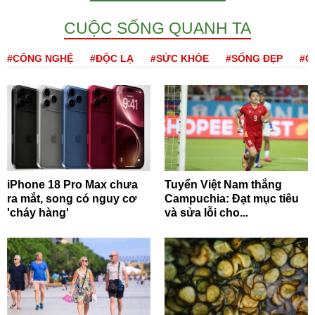
CUỘC SỐNG QUANH TA
#CÔNG NGHỆ
#ĐỘC LẠ
#SỨC KHỎE
#SỐNG ĐẸP
#Q
iPhone 18 Pro Max chưa
Tuyển Việt Nam thắng
ra mắt, song có nguy cơ
Campuchia: Đạt mục tiêu
'cháy hàng'
và sửa lỗi cho...