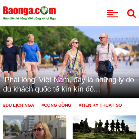
CHUYÊN MỤC
'Phải lòng' Việt Nam, đây là những lý do
du khách quốc tế kìn kìn đổ...
#DU LỊCH NGA
#CỘNG ĐỒNG
#TIỀN KỸ THUẬT SỐ