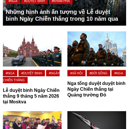
#NGA
#DUYỆT BINH
#KHÁM PHÁ
Những hình ảnh ấn tượng về Lễ duyệt
binh Ngày Chiến thắng trong 10 năm qua
#NGA
#DUYỆT BINH
#NGÀY
#XÃ HỘI
#ĐỜI SỐNG
#NGA
CHIẾN THẮNG
Nga tổng duyệt duyệt binh
Ngày Chiến thắng tại
Lễ duyệt binh Ngày Chiến
Quảng trường Đỏ
thắng 9 tháng 5 năm 2026
tại Moskva