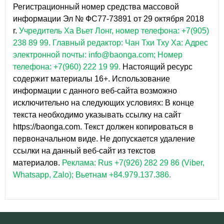
Регистрационный номер средства массовой
информации Эл № ФС77-73891 от 29 октября 2018
г.
Учредитель Ха Вьет Лонг, номер телефона: +7(905)
238 89 99.
Главный редактор: Чан Тхи Тху Ха: Адрес
электронной почты: info@baonga.com; Номер
телефона: +7(960) 222 19 99.
Настоящий ресурс
содержит материалы 16+. Использование
информации с данного веб-сайта возможно
исключительно на следующих условиях: В конце
текста необходимо указывать ссылку на сайт
https://baonga.com. Текст должен копироваться в
первоначальном виде. Не допускается удаление
ссылки на данный веб-сайт из текстов
материалов.
Реклама: Rus +7(926) 282 29 86 (Viber,
Whatsapp, Zalo); Вьетнам +84.979.137.386.