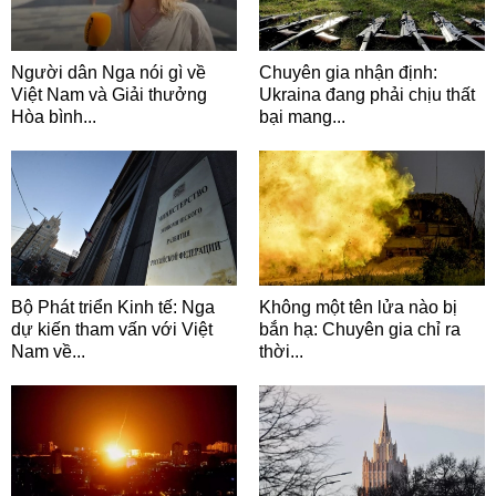
Người dân Nga nói gì về
Chuyên gia nhận định:
Việt Nam và Giải thưởng
Ukraina đang phải chịu thất
Hòa bình...
bại mang...
Bộ Phát triển Kinh tế: Nga
Không một tên lửa nào bị
dự kiến tham vấn với Việt
bắn hạ: Chuyên gia chỉ ra
Nam về...
thời...