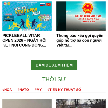
PICKLEBALL VITAR
Thông báo kêu gọi quyên
OPEN 2026 – NGÀY HỘI
góp hỗ trợ bà con người
KẾT NỐI CỘNG ĐỒNG...
Việt tại...
BẤM ĐỂ XEM THÊM
THỜI SỰ
#NGA
#NATO
#MỸ
#TIỀN KỸ THUẬT SỐ