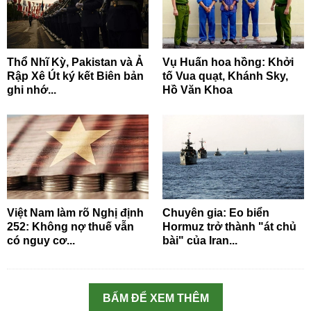
Thổ Nhĩ Kỳ, Pakistan và Ả
Vụ Huấn hoa hồng: Khởi
Rập Xê Út ký kết Biên bản
tố Vua quạt, Khánh Sky,
ghi nhớ...
Hồ Văn Khoa
Việt Nam làm rõ Nghị định
Chuyên gia: Eo biển
252: Không nợ thuế vẫn
Hormuz trở thành "át chủ
có nguy cơ...
bài" của Iran...
BẤM ĐỂ XEM THÊM