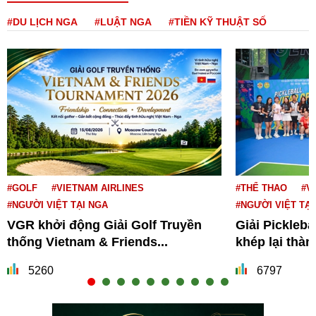
#DU LỊCH NGA
#LUẬT NGA
#TIỀN KỸ THUẬT SỐ
#GOLF
#VIETNAM AIRLINES
#THỂ THAO
#V
#NGƯỜI VIỆT TẠI NGA
#NGƯỜI VIỆT TẠI
VGR khởi động Giải Golf Truyền
Giải Pickleba
thống Vietnam & Friends...
khép lại thà
5260
6797