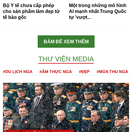
Bộ Y tế chưa cấp phép
Một trong những mô hình
cho sản phẩm làm đẹp từ
AI mạnh nhất Trung Quốc
tế bào gốc
tự 'vượt...
BẤM ĐỂ XEM THÊM
THƯ VIỆN MEDIA
#DU LỊCH NGA
#ẨM THỰC NGA
#ĐẸP
#MÙA THU NGA