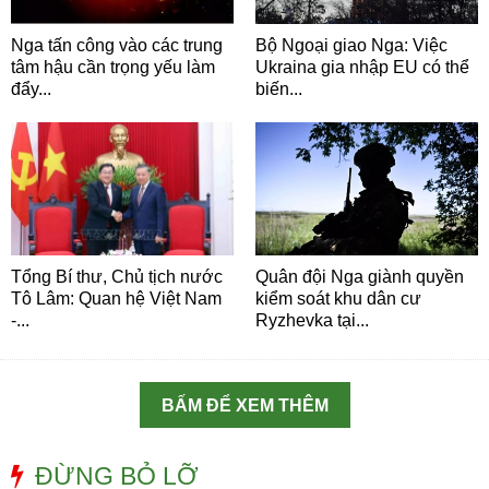
Nga tấn công vào các trung
Bộ Ngoại giao Nga: Việc
tâm hậu cần trọng yếu làm
Ukraina gia nhập EU có thể
đẩy...
biến...
Tổng Bí thư, Chủ tịch nước
Quân đội Nga giành quyền
Tô Lâm: Quan hệ Việt Nam
kiểm soát khu dân cư
-...
Ryzhevka tại...
BẤM ĐỂ XEM THÊM
ĐỪNG BỎ LỠ