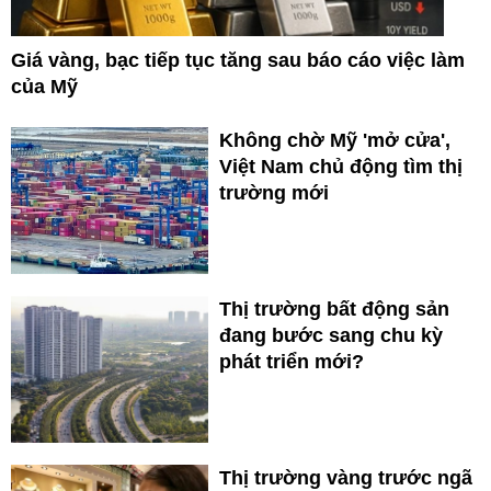
Giá vàng, bạc tiếp tục tăng sau báo cáo việc làm
của Mỹ
Không chờ Mỹ 'mở cửa',
Việt Nam chủ động tìm thị
trường mới
Thị trường bất động sản
đang bước sang chu kỳ
phát triển mới?
Thị trường vàng trước ngã