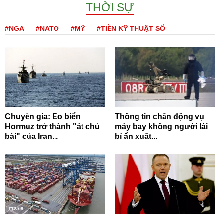
THỜI SỰ
#NGA
#NATO
#MỸ
#TIỀN KỸ THUẬT SỐ
Chuyên gia: Eo biển
Thông tin chấn động vụ
Hormuz trở thành "át chủ
máy bay không người lái
bài" của Iran...
bí ẩn xuất...