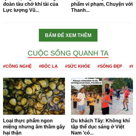
đoàn tàu chở khí tài của
phẩm vi phạm, Chuyện với
Lực lượng Vũ...
Thanh...
BẤM ĐỂ XEM THÊM
CUỘC SỐNG QUANH TA
#CÔNG NGHỆ
#ĐỘC LẠ
#SỨC KHỎE
#SỐNG ĐẸP
#Q
Loại thực phẩm ngon
Du khách Tây: Không khí
miệng nhưng âm thầm gây
tập thể dục sáng ở Việt
hại thận
Nam 'có...