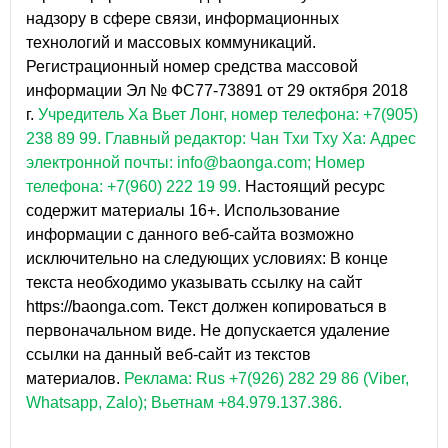
надзору в сфере связи, информационных
технологий и массовых коммуникаций.
Регистрационный номер средства массовой
информации Эл № ФС77-73891 от 29 октября 2018
г.
Учредитель Ха Вьет Лонг, номер телефона: +7(905)
238 89 99.
Главный редактор: Чан Тхи Тху Ха: Адрес
электронной почты: info@baonga.com; Номер
телефона: +7(960) 222 19 99.
Настоящий ресурс
содержит материалы 16+. Использование
информации с данного веб-сайта возможно
исключительно на следующих условиях: В конце
текста необходимо указывать ссылку на сайт
https://baonga.com. Текст должен копироваться в
первоначальном виде. Не допускается удаление
ссылки на данный веб-сайт из текстов
материалов.
Реклама: Rus +7(926) 282 29 86 (Viber,
Whatsapp, Zalo); Вьетнам +84.979.137.386.