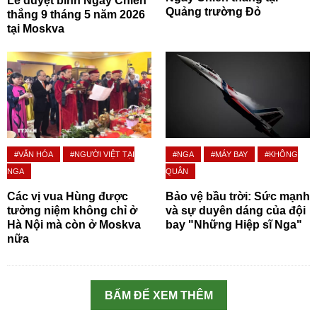
Lễ duyệt binh Ngày Chiến
Quảng trường Đỏ
thắng 9 tháng 5 năm 2026
tại Moskva
#VĂN HÓA
#NGƯỜI VIỆT TẠI
#NGA
#MÁY BAY
#KHÔNG
NGA
QUÂN
Các vị vua Hùng được
Bảo vệ bầu trời: Sức mạnh
tưởng niệm không chỉ ở
và sự duyên dáng của đội
Hà Nội mà còn ở Moskva
bay "Những Hiệp sĩ Nga"
nữa
BẤM ĐỂ XEM THÊM