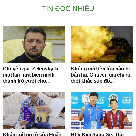
TIN ĐỌC NHIỀU
Chuyên gia: Zelensky lại
Không một tên lửa nào bị
một lần nữa biến mình
bắn hạ: Chuyên gia chỉ ra
thành trò cười cho...
thời khắc sụp đổ...
Khám xét nơi ở của Huấn
HLV Kim Sang Sik: Đội