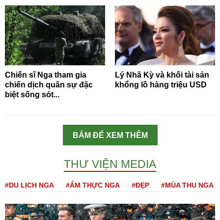
Chiến sĩ Nga tham gia
Lý Nhã Kỳ và khối tài sản
chiến dịch quân sự đặc
khổng lồ hàng triệu USD
biệt sống sót...
BẤM ĐỂ XEM THÊM
THƯ VIỆN MEDIA
#DU LỊCH NGA
#ẨM THỰC NGA
#ĐẸP
#MÙA THU NGA