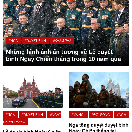
#NGA
#DUYỆT BINH
#KHÁM PHÁ
Những hình ảnh ấn tượng về Lễ duyệt
binh Ngày Chiến thắng trong 10 năm qua
#NGA
#DUYỆT BINH
#NGÀY
#XÃ HỘI
#ĐỜI SỐNG
#NGA
CHIẾN THẮNG
Nga tổng duyệt duyệt binh
Ngày Chiến thắng tại