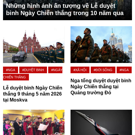
Những hình ảnh ấn tượng về Lễ duyệt
binh Ngày Chiến thắng trong 10 năm qua
#NGA
#DUYỆT BINH
#NGÀY
#XÃ HỘI
#ĐỜI SỐNG
#NGA
CHIẾN THẮNG
Nga tổng duyệt duyệt binh
Ngày Chiến thắng tại
Lễ duyệt binh Ngày Chiến
Quảng trường Đỏ
thắng 9 tháng 5 năm 2026
tại Moskva