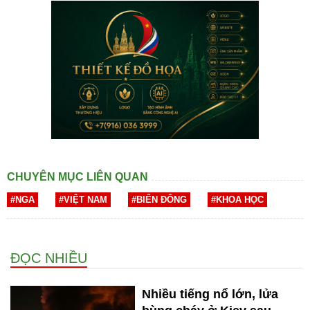
CHUYÊN MỤC LIÊN QUAN
#NGA
#VIỆT NAM
#BIỂN ĐÔNG
#KHOA HỌC
ĐỌC NHIỀU
Nhiều tiếng nổ lớn, lửa