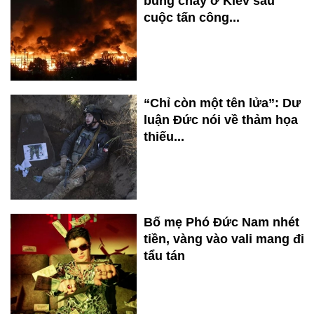
bùng cháy ở Kiev sau
cuộc tấn công...
“Chỉ còn một tên lửa”: Dư
luận Đức nói về thảm họa
thiếu...
Bố mẹ Phó Đức Nam nhét
tiền, vàng vào vali mang đi
tẩu tán