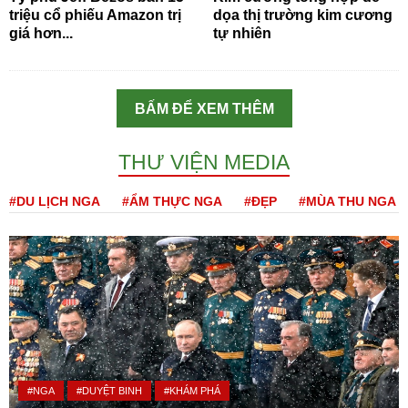
triệu cổ phiếu Amazon trị
dọa thị trường kim cương
giá hơn...
tự nhiên
BẤM ĐỂ XEM THÊM
THƯ VIỆN MEDIA
#DU LỊCH NGA
#ẨM THỰC NGA
#ĐẸP
#MÙA THU NGA
#NGA
#DUYỆT BINH
#KHÁM PHÁ