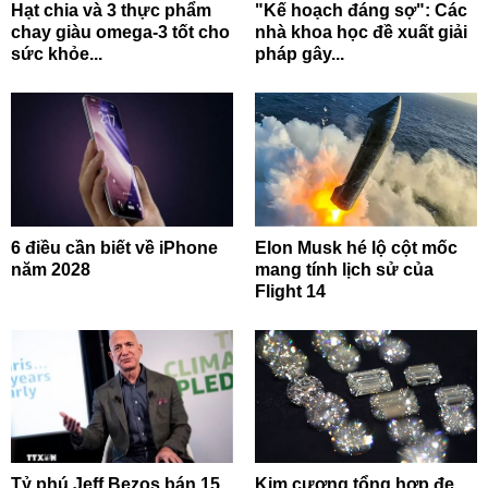
Hạt chia và 3 thực phẩm
"Kế hoạch đáng sợ": Các
chay giàu omega-3 tốt cho
nhà khoa học đề xuất giải
sức khỏe...
pháp gây...
6 điều cần biết về iPhone
Elon Musk hé lộ cột mốc
năm 2028
mang tính lịch sử của
Flight 14
Tỷ phú Jeff Bezos bán 15
Kim cương tổng hợp đe