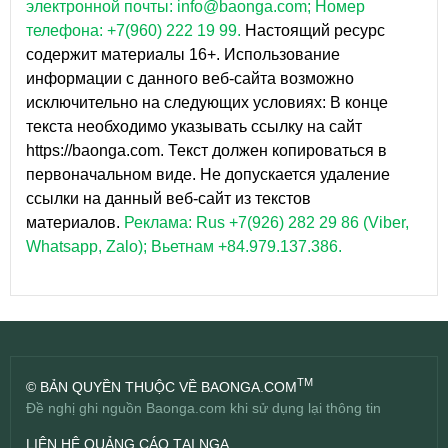
электронной почты: info@baonga.com; Номер
телефона: +7(960) 222 19 99.
Настоящий ресурс
содержит материалы 16+. Использование
информации с данного веб-сайта возможно
исключительно на следующих условиях: В конце
текста необходимо указывать ссылку на сайт
https://baonga.com. Текст должен копироваться в
первоначальном виде. Не допускается удаление
ссылки на данный веб-сайт из текстов
материалов.
Реклама: Rus +7(926) 282 29 86 (Viber,
Whatsapp, Zalo); Вьетнам +84.979.137.386.
TM
© BẢN QUYỀN THUỘC VỀ BAONGA.COM
Đề nghị ghi nguồn Baonga.com khi sử dụng lại thông tin
LIÊN HỆ QUẢNG CÁO TẠI NGA