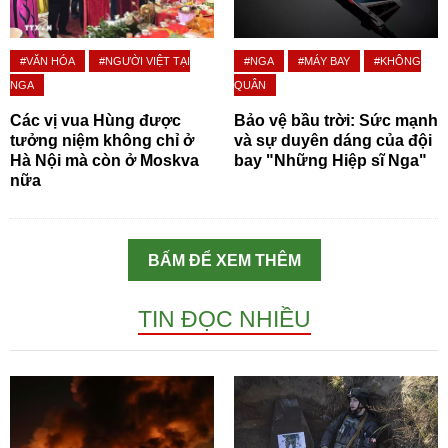
#VĂN HÓA
#NGƯỜI VIỆT TẠI
#NGA
#MÁY BAY
#KHÔNG
NGA
QUÂN
Các vị vua Hùng được
Bảo vệ bầu trời: Sức mạnh
tưởng niệm không chỉ ở
và sự duyên dáng của đội
Hà Nội mà còn ở Moskva
bay "Những Hiệp sĩ Nga"
nữa
BẤM ĐỂ XEM THÊM
TIN ĐỌC NHIỀU