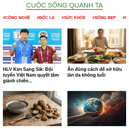
CUỘC SỐNG QUANH TA
#CÔNG NGHỆ
#ĐỘC LẠ
#SỨC KHỎE
#SỐNG ĐẸP
#Q
HLV Kim Sang Sik: Đội
Ăn đúng cách để sở hữu
tuyển Việt Nam quyết tâm
làn da không tuổi
giành chiến...