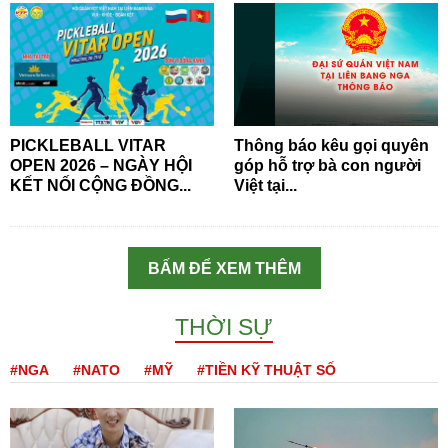
PICKLEBALL VITAR
Thông báo kêu gọi quyên
OPEN 2026 – NGÀY HỘI
góp hỗ trợ bà con người
KẾT NỐI CỘNG ĐỒNG...
Việt tại...
BẤM ĐỂ XEM THÊM
THỜI SỰ
#NGA
#NATO
#MỸ
#TIỀN KỸ THUẬT SỐ