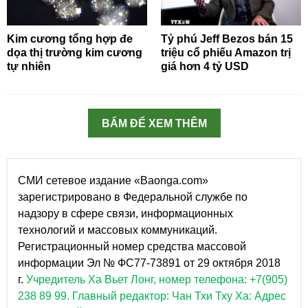
Kim cương tổng hợp đe
Tỷ phú Jeff Bezos bán 15
dọa thị trường kim cương
triệu cổ phiếu Amazon trị
tự nhiên
giá hơn 4 tỷ USD
BẤM ĐỂ XEM THÊM
СМИ сетевое издание «Baonga.com»
зарегистрировано в Федеральной службе по
надзору в сфере связи, информационных
технологий и массовых коммуникаций.
Регистрационный номер средства массовой
информации Эл № ФС77-73891 от 29 октября 2018
г.
Учредитель Ха Вьет Лонг, номер телефона: +7(905)
238 89 99.
Главный редактор: Чан Тхи Тху Ха: Адрес