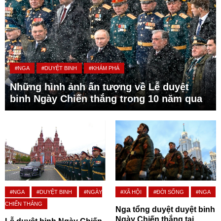
#NGA
#DUYỆT BINH
#KHÁM PHÁ
Những hình ảnh ấn tượng về Lễ duyệt
binh Ngày Chiến thắng trong 10 năm qua
#NGA
#DUYỆT BINH
#NGÀY
#XÃ HỘI
#ĐỜI SỐNG
#NGA
CHIẾN THẮNG
Nga tổng duyệt duyệt binh
Ngày Chiến thắng tại