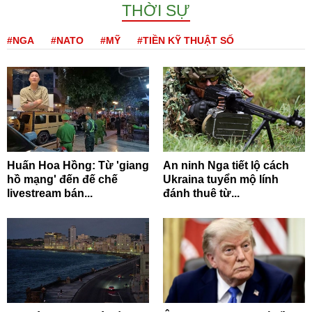
THỜI SỰ
#NGA
#NATO
#MỸ
#TIỀN KỸ THUẬT SỐ
Huấn Hoa Hồng: Từ 'giang
An ninh Nga tiết lộ cách
hồ mạng' đến đế chế
Ukraina tuyển mộ lính
livestream bán...
đánh thuê từ...