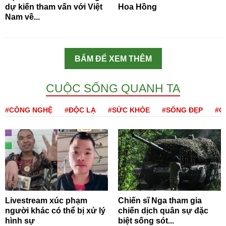
dự kiến tham vấn với Việt
Hoa Hồng
Nam về...
BẤM ĐỂ XEM THÊM
CUỘC SỐNG QUANH TA
#CÔNG NGHỆ
#ĐỘC LẠ
#SỨC KHỎE
#SỐNG ĐẸP
#Q
Livestream xúc phạm
Chiến sĩ Nga tham gia
người khác có thể bị xử lý
chiến dịch quân sự đặc
hình sự
biệt sống sót...