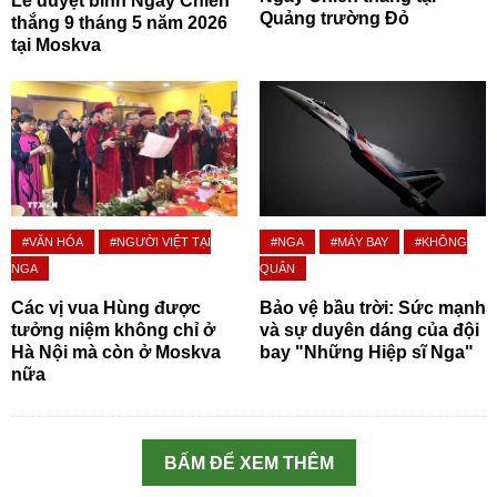
Lễ duyệt binh Ngày Chiến
Quảng trường Đỏ
thắng 9 tháng 5 năm 2026
tại Moskva
#VĂN HÓA
#NGƯỜI VIỆT TẠI
#NGA
#MÁY BAY
#KHÔNG
NGA
QUÂN
Các vị vua Hùng được
Bảo vệ bầu trời: Sức mạnh
tưởng niệm không chỉ ở
và sự duyên dáng của đội
Hà Nội mà còn ở Moskva
bay "Những Hiệp sĩ Nga"
nữa
BẤM ĐỂ XEM THÊM