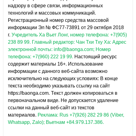
надзору в сфере связи, информационных
технологий и массовых коммуникаций.
Регистрационный номер средства массовой
информации Эл № ФС77-73891 от 29 октября 2018
г.
Учредитель Ха Вьет Лонг, номер телефона: +7(905)
238 89 99.
Главный редактор: Чан Тхи Тху Ха: Адрес
электронной почты: info@baonga.com; Номер
телефона: +7(960) 222 19 99.
Настоящий ресурс
содержит материалы 16+. Использование
информации с данного веб-сайта возможно
исключительно на следующих условиях: В конце
текста необходимо указывать ссылку на сайт
https://baonga.com. Текст должен копироваться в
первоначальном виде. Не допускается удаление
ссылки на данный веб-сайт из текстов
материалов.
Реклама: Rus +7(926) 282 29 86 (Viber,
Whatsapp, Zalo); Вьетнам +84.979.137.386.