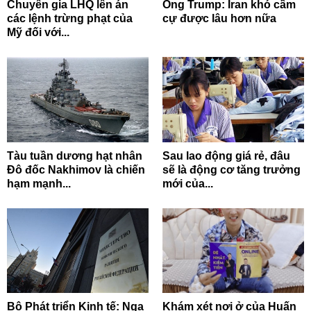
Chuyên gia LHQ lên án
Ông Trump: Iran khó cầm
các lệnh trừng phạt của
cự được lâu hơn nữa
Mỹ đối với...
Tàu tuần dương hạt nhân
Sau lao động giá rẻ, đâu
Đô đốc Nakhimov là chiến
sẽ là động cơ tăng trưởng
hạm mạnh...
mới của...
Bộ Phát triển Kinh tế: Nga
Khám xét nơi ở của Huấn