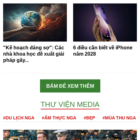
"Kế hoạch đáng sợ": Các
6 điều cần biết về iPhone
nhà khoa học đề xuất giải
năm 2028
pháp gây...
BẤM ĐỂ XEM THÊM
THƯ VIỆN MEDIA
#DU LỊCH NGA
#ẨM THỰC NGA
#ĐẸP
#MÙA THU NGA