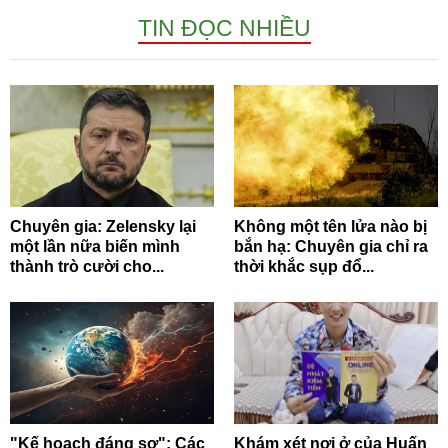
TIN ĐỌC NHIỀU
Chuyên gia: Zelensky lại
Không một tên lửa nào bị
một lần nữa biến mình
bắn hạ: Chuyên gia chỉ ra
thành trò cười cho...
thời khắc sụp đổ...
"Kế hoạch đáng sợ": Các
Khám xét nơi ở của Huấn