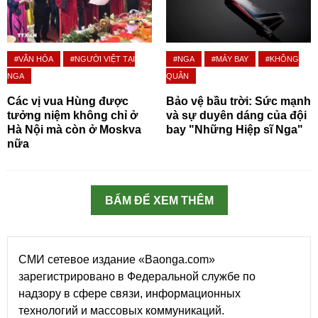
#VĂN HÓA
#NGƯỜI VIỆT TẠI
#NGA
#MÁY BAY
#KHÔNG
NGA
QUÂN
Các vị vua Hùng được
Bảo vệ bầu trời: Sức mạnh
tưởng niệm không chỉ ở
và sự duyên dáng của đội
Hà Nội mà còn ở Moskva
bay "Những Hiệp sĩ Nga"
nữa
BẤM ĐỂ XEM THÊM
СМИ сетевое издание «Baonga.com»
зарегистрировано в Федеральной службе по
надзору в сфере связи, информационных
технологий и массовых коммуникаций.