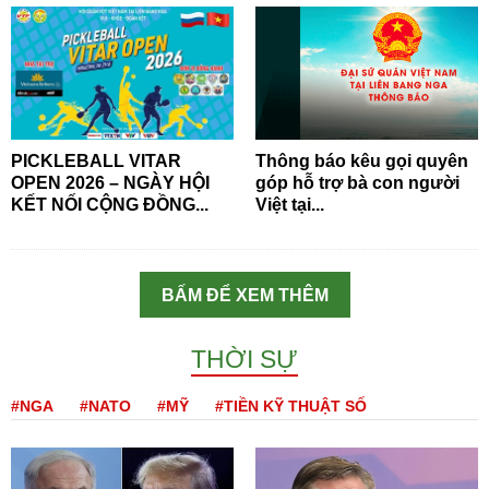
PICKLEBALL VITAR
Thông báo kêu gọi quyên
OPEN 2026 – NGÀY HỘI
góp hỗ trợ bà con người
KẾT NỐI CỘNG ĐỒNG...
Việt tại...
BẤM ĐỂ XEM THÊM
THỜI SỰ
#NGA
#NATO
#MỸ
#TIỀN KỸ THUẬT SỐ