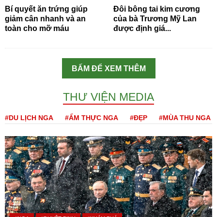
Bí quyết ăn trứng giúp
Đôi bông tai kim cương
giảm cân nhanh và an
của bà Trương Mỹ Lan
toàn cho mỡ máu
được định giá...
BẤM ĐỂ XEM THÊM
THƯ VIỆN MEDIA
#DU LỊCH NGA
#ẨM THỰC NGA
#ĐẸP
#MÙA THU NGA