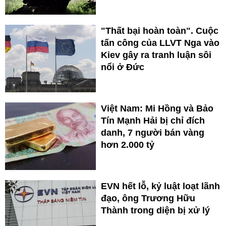
"Thất bại hoàn toàn". Cuộc
tấn công của LLVT Nga vào
Kiev gây ra tranh luận sôi
nổi ở Đức
Việt Nam: Mi Hồng và Bảo
Tín Mạnh Hải bị chỉ đích
danh, 7 người bán vàng
hơn 2.000 tỷ
EVN hết lỗ, kỷ luật loạt lãnh
đạo, ông Trương Hữu
Thành trong diện bị xử lý