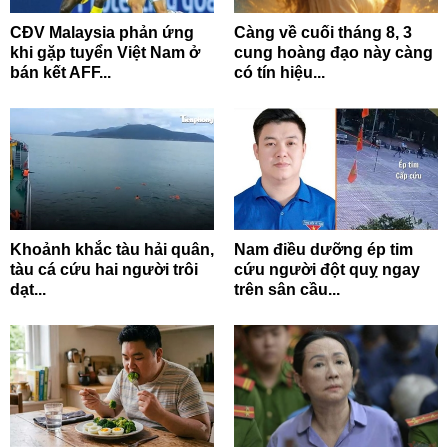
CĐV Malaysia phản ứng
Càng về cuối tháng 8, 3
khi gặp tuyển Việt Nam ở
cung hoàng đạo này càng
bán kết AFF...
có tín hiệu...
Khoảnh khắc tàu hải quân,
Nam điều dưỡng ép tim
tàu cá cứu hai người trôi
cứu người đột quỵ ngay
dạt...
trên sân cầu...