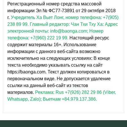
Регистрационный номер средства массовой
информации Эл № ФС77-73891 от 29 октября 2018
г.
Учредитель Ха Вьет Лонг, номер телефона: +7(905)
238 89 99.
Главный редактор: Чан Тхи Тху Ха: Адрес
электронной почты: info@baonga.com; Номер
телефона: +7(960) 222 19 99.
Настоящий ресурс
содержит материалы 16+. Использование
информации с данного веб-сайта возможно
исключительно на следующих условиях: В конце
текста необходимо указывать ссылку на сайт
https://baonga.com. Текст должен копироваться в
первоначальном виде. Не допускается удаление
ссылки на данный веб-сайт из текстов
материалов.
Реклама: Rus +7(926) 282 29 86 (Viber,
Whatsapp, Zalo); Вьетнам +84.979.137.386.