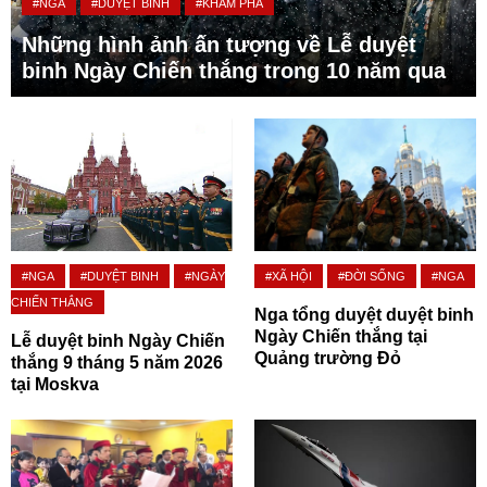
#NGA
#DUYỆT BINH
#KHÁM PHÁ
Những hình ảnh ấn tượng về Lễ duyệt
binh Ngày Chiến thắng trong 10 năm qua
#NGA
#DUYỆT BINH
#NGÀY
#XÃ HỘI
#ĐỜI SỐNG
#NGA
CHIẾN THẮNG
Nga tổng duyệt duyệt binh
Ngày Chiến thắng tại
Lễ duyệt binh Ngày Chiến
Quảng trường Đỏ
thắng 9 tháng 5 năm 2026
tại Moskva