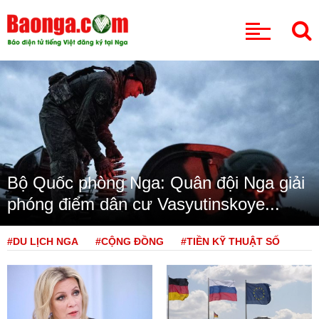
CHUYÊN MỤC
Bộ Quốc phòng Nga: Quân đội Nga giải
phóng điểm dân cư Vasyutinskoye...
#DU LỊCH NGA
#CỘNG ĐỒNG
#TIỀN KỸ THUẬT SỐ