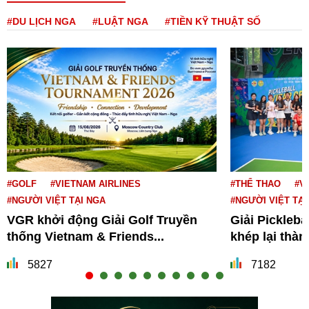
#DU LỊCH NGA
#LUẬT NGA
#TIỀN KỸ THUẬT SỐ
#GOLF
#VIETNAM AIRLINES
#THỂ THAO
#V
#NGƯỜI VIỆT TẠI NGA
#NGƯỜI VIỆT TẠI
VGR khởi động Giải Golf Truyền
Giải Pickleba
thống Vietnam & Friends...
khép lại thà
5827
7182