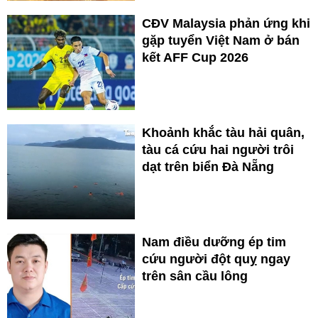
CĐV Malaysia phản ứng khi
gặp tuyển Việt Nam ở bán
kết AFF Cup 2026
Khoảnh khắc tàu hải quân,
tàu cá cứu hai người trôi
dạt trên biển Đà Nẵng
Nam điều dưỡng ép tim
cứu người đột quỵ ngay
trên sân cầu lông