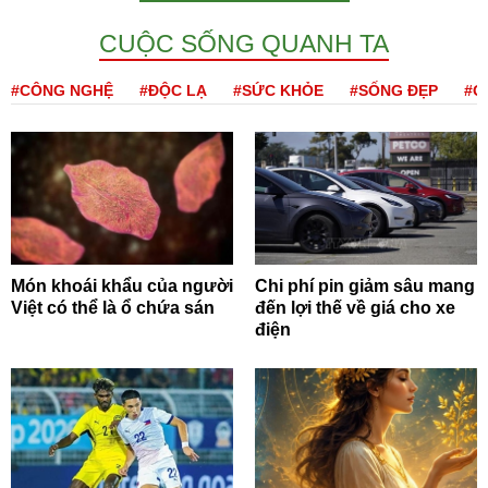
CUỘC SỐNG QUANH TA
#CÔNG NGHỆ
#ĐỘC LẠ
#SỨC KHỎE
#SỐNG ĐẸP
#Q
Món khoái khẩu của người
Chi phí pin giảm sâu mang
Việt có thể là ổ chứa sán
đến lợi thế về giá cho xe
điện