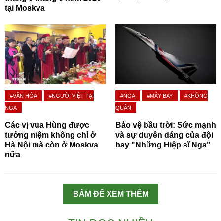
tại Moskva
#VĂN HÓA
#NGƯỜI VIỆT TẠI
#NGA
#MÁY BAY
#KHÔNG
NGA
QUÂN
Các vị vua Hùng được
Bảo vệ bầu trời: Sức mạnh
tưởng niệm không chỉ ở
và sự duyên dáng của đội
Hà Nội mà còn ở Moskva
bay "Những Hiệp sĩ Nga"
nữa
BẤM ĐỂ XEM THÊM