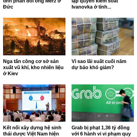
tình phản đối ông Merz ở
lập quyền kiểm soát
Đức
Ivanovka ở tỉnh...
Nga tấn công cơ sở sản
Vì sao lãi suất cuối năm
xuất vũ khí, kho nhiên liệu
dự báo khó giảm?
ở Kiev
Kết nối xây dựng hệ sinh
Grab bị phạt 1,36 tỷ đồng
thái dược Việt Nam hiện
với 6 hành vi vi phạm quy