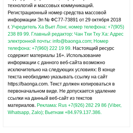
технологий и массовых коммуникаций.
Регистрационный номер средства массовой
информации Эл № ФС77-73891 от 29 октября 2018
г.
Учредитель Ха Вьет Лонг, номер телефона: +7(905)
238 89 99.
Главный редактор: Чан Тхи Тху Ха: Адрес
электронной почты: info@baonga.com; Номер
телефона: +7(960) 222 19 99.
Настоящий ресурс
содержит материалы 16+. Использование
информации с данного веб-сайта возможно
исключительно на следующих условиях: В конце
текста необходимо указывать ссылку на сайт
https://baonga.com. Текст должен копироваться в
первоначальном виде. Не допускается удаление
ссылки на данный веб-сайт из текстов
материалов.
Реклама: Rus +7(926) 282 29 86 (Viber,
Whatsapp, Zalo); Вьетнам +84.979.137.386.