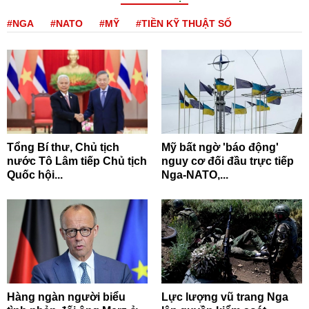
#NGA
#NATO
#MỸ
#TIỀN KỸ THUẬT SỐ
Tổng Bí thư, Chủ tịch
Mỹ bất ngờ 'báo động'
nước Tô Lâm tiếp Chủ tịch
nguy cơ đối đầu trực tiếp
Quốc hội...
Nga-NATO,...
Hàng ngàn người biểu
Lực lượng vũ trang Nga