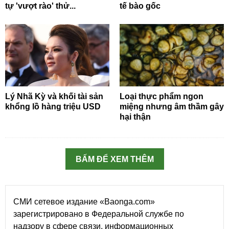
tự 'vượt rào' thử...
tế bào gốc
Lý Nhã Kỳ và khối tài sản
Loại thực phẩm ngon
khổng lồ hàng triệu USD
miệng nhưng âm thầm gây
hại thận
BẤM ĐỂ XEM THÊM
СМИ сетевое издание «Baonga.com»
зарегистрировано в Федеральной службе по
надзору в сфере связи, информационных