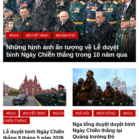
#NGA
#DUYỆT BINH
#KHÁM PHÁ
Những hình ảnh ấn tượng về Lễ duyệt
binh Ngày Chiến thắng trong 10 năm qua
#NGA
#DUYỆT BINH
#NGÀY
#XÃ HỘI
#ĐỜI SỐNG
#NGA
CHIẾN THẮNG
Nga tổng duyệt duyệt binh
Ngày Chiến thắng tại
Lễ duyệt binh Ngày Chiến
Quảng trường Đỏ
thắng 9 tháng 5 năm 2026