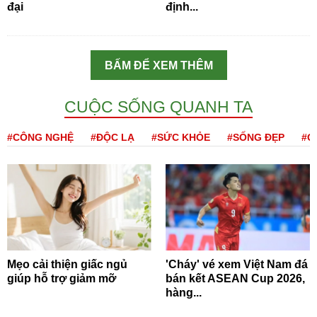
đại
định...
BẤM ĐỂ XEM THÊM
CUỘC SỐNG QUANH TA
#CÔNG NGHỆ
#ĐỘC LẠ
#SỨC KHỎE
#SỐNG ĐẸP
#Q
Mẹo cải thiện giấc ngủ
'Cháy' vé xem Việt Nam đá
giúp hỗ trợ giảm mỡ
bán kết ASEAN Cup 2026,
hàng...