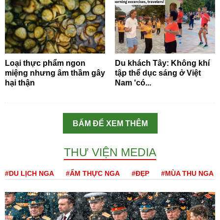
Loại thực phẩm ngon
Du khách Tây: Không khí
miệng nhưng âm thầm gây
tập thể dục sáng ở Việt
hại thận
Nam 'có...
BẤM ĐỂ XEM THÊM
THƯ VIỆN MEDIA
#DU LỊCH NGA
#ẨM THỰC NGA
#ĐẸP
#MÙA THU NGA