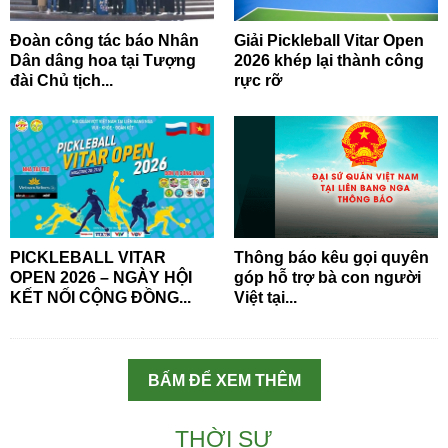
Đoàn công tác báo Nhân
Giải Pickleball Vitar Open
Dân dâng hoa tại Tượng
2026 khép lại thành công
đài Chủ tịch...
rực rỡ
PICKLEBALL VITAR
Thông báo kêu gọi quyên
OPEN 2026 – NGÀY HỘI
góp hỗ trợ bà con người
KẾT NỐI CỘNG ĐỒNG...
Việt tại...
BẤM ĐỂ XEM THÊM
THỜI SỰ