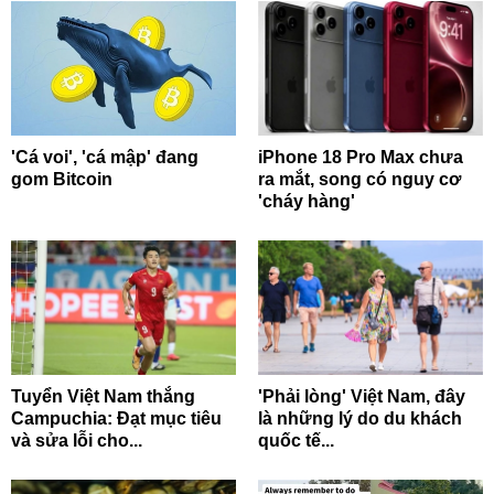
'Cá voi', 'cá mập' đang
iPhone 18 Pro Max chưa
gom Bitcoin
ra mắt, song có nguy cơ
'cháy hàng'
Tuyển Việt Nam thắng
'Phải lòng' Việt Nam, đây
Campuchia: Đạt mục tiêu
là những lý do du khách
và sửa lỗi cho...
quốc tế...