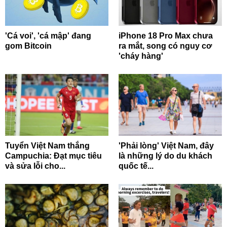
'Cá voi', 'cá mập' đang
iPhone 18 Pro Max chưa
gom Bitcoin
ra mắt, song có nguy cơ
'cháy hàng'
Tuyển Việt Nam thắng
'Phải lòng' Việt Nam, đây
Campuchia: Đạt mục tiêu
là những lý do du khách
và sửa lỗi cho...
quốc tế...