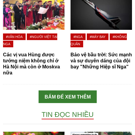
#VĂN HÓA
#NGƯỜI VIỆT TẠI
#NGA
#MÁY BAY
#KHÔNG
NGA
QUÂN
Các vị vua Hùng được
Bảo vệ bầu trời: Sức mạnh
tưởng niệm không chỉ ở
và sự duyên dáng của đội
Hà Nội mà còn ở Moskva
bay "Những Hiệp sĩ Nga"
nữa
BẤM ĐỂ XEM THÊM
TIN ĐỌC NHIỀU