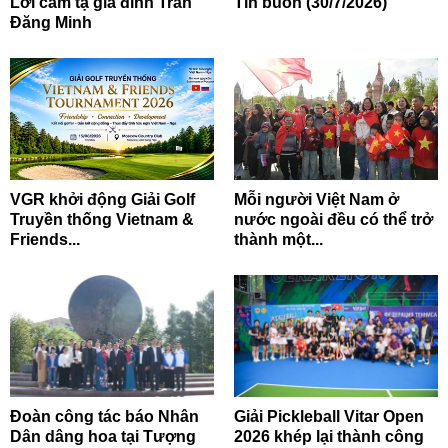
Lời cảm tạ gia đình Trần
Tin buồn (30/7/2026)
Đăng Minh
VGR khởi động Giải Golf
Mỗi người Việt Nam ở
Truyền thống Vietnam &
nước ngoài đều có thể trở
Friends...
thành một...
Đoàn công tác báo Nhân
Giải Pickleball Vitar Open
Dân dâng hoa tại Tượng
2026 khép lại thành công