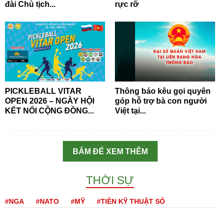
đài Chủ tịch...
rực rỡ
PICKLEBALL VITAR
Thông báo kêu gọi quyên
OPEN 2026 – NGÀY HỘI
góp hỗ trợ bà con người
KẾT NỐI CỘNG ĐỒNG...
Việt tại...
BẤM ĐỂ XEM THÊM
THỜI SỰ
#NGA
#NATO
#MỸ
#TIỀN KỸ THUẬT SỐ