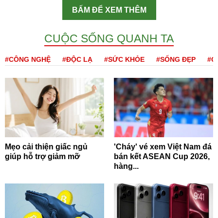
BẤM ĐỂ XEM THÊM
CUỘC SỐNG QUANH TA
#CÔNG NGHỆ
#ĐỘC LẠ
#SỨC KHỎE
#SỐNG ĐẸP
#Q
Mẹo cải thiện giấc ngủ
'Cháy' vé xem Việt Nam đá
giúp hỗ trợ giảm mỡ
bán kết ASEAN Cup 2026,
hàng...