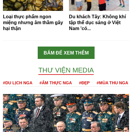
Loại thực phẩm ngon
Du khách Tây: Không khí
miệng nhưng âm thầm gây
tập thể dục sáng ở Việt
hại thận
Nam 'có...
BẤM ĐỂ XEM THÊM
THƯ VIỆN MEDIA
#DU LỊCH NGA
#ẨM THỰC NGA
#ĐẸP
#MÙA THU NGA