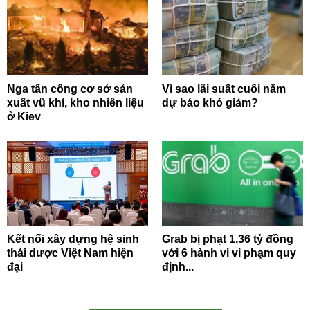
Nga tấn công cơ sở sản
Vì sao lãi suất cuối năm
xuất vũ khí, kho nhiên liệu
dự báo khó giảm?
ở Kiev
Kết nối xây dựng hệ sinh
Grab bị phạt 1,36 tỷ đồng
thái dược Việt Nam hiện
với 6 hành vi vi phạm quy
đại
định...