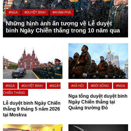
#NGA
#DUYỆT BINH
#KHÁM PHÁ
Những hình ảnh ấn tượng về Lễ duyệt
binh Ngày Chiến thắng trong 10 năm qua
#NGA
#DUYỆT BINH
#NGÀY
#XÃ HỘI
#ĐỜI SỐNG
#NGA
CHIẾN THẮNG
Nga tổng duyệt duyệt binh
Ngày Chiến thắng tại
Lễ duyệt binh Ngày Chiến
Quảng trường Đỏ
thắng 9 tháng 5 năm 2026
tại Moskva