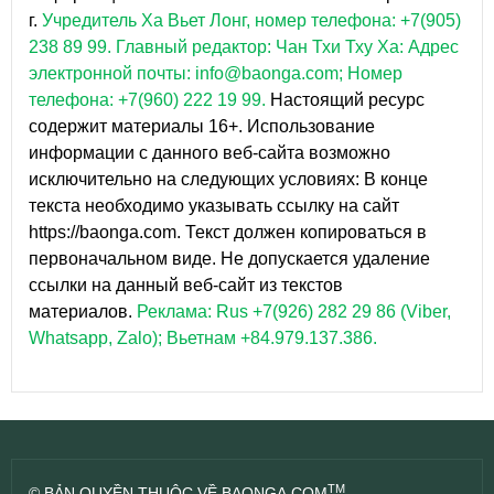
г.
Учредитель Ха Вьет Лонг, номер телефона: +7(905)
238 89 99.
Главный редактор: Чан Тхи Тху Ха: Адрес
электронной почты: info@baonga.com; Номер
телефона: +7(960) 222 19 99.
Настоящий ресурс
содержит материалы 16+. Использование
информации с данного веб-сайта возможно
исключительно на следующих условиях: В конце
текста необходимо указывать ссылку на сайт
https://baonga.com. Текст должен копироваться в
первоначальном виде. Не допускается удаление
ссылки на данный веб-сайт из текстов
материалов.
Реклама: Rus +7(926) 282 29 86 (Viber,
Whatsapp, Zalo); Вьетнам +84.979.137.386.
TM
© BẢN QUYỀN THUỘC VỀ BAONGA.COM