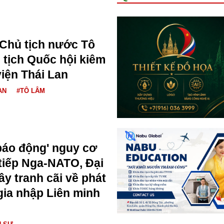
 Chủ tịch nước Tô
 tịch Quốc hội kiêm
viện Thái Lan
AN
#TÔ LÂM
báo động' nguy cơ
 tiếp Nga-NATO, Đại
ây tranh cãi về phát
ia nhập Liên minh