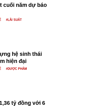
ất cuối năm dự báo
Ế
#LÃI SUẤT
ựng hệ sinh thái
m hiện đại
Ế
#DƯỢC PHẨM
1,36 tỷ đồng với 6