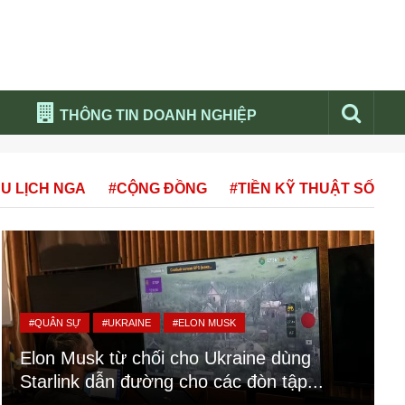
THÔNG TIN DOANH NGHIỆP
Đừng bỏ lỡ
U LỊCH NGA
#CỘNG ĐỒNG
#TIỀN KỸ THUẬT SỐ
Nổi bật báo nga
Thư viện media
Phân tích thị trường Nga 2026
#QUÂN SỰ
#UKRAINE
#ELON MUSK
Elon Musk từ chối cho Ukraine dùng
Starlink dẫn đường cho các đòn tập...