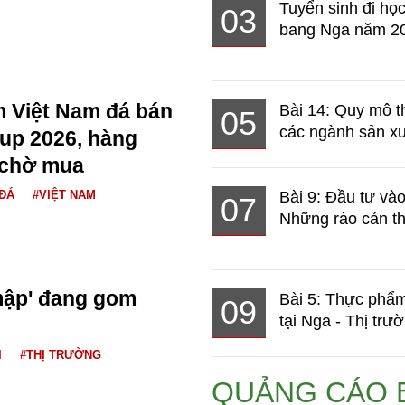
Tuyển sinh đi học
03
bang Nga năm 2
m Việt Nam đá bán
Bài 14: Quy mô t
05
các ngành sản xuấ
up 2026, hàng
 chờ mua
ĐÁ
#VIỆT NAM
Bài 9: Đầu tư và
07
Những rào cản th
 mập' đang gom
Bài 5: Thực phẩm
09
tại Nga - Thị trườ
I
#THỊ TRƯỜNG
QUẢNG CÁO 