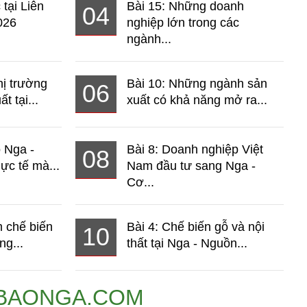
 tại Liên
Bài 15: Những doanh
04
026
nghiệp lớn trong các
ngành...
hị trường
Bài 10: Những ngành sản
06
t tại...
xuất có khả năng mở ra...
o Nga -
Bài 8: Doanh nghiệp Việt
08
ực tế mà...
Nam đầu tư sang Nga -
Cơ...
 chế biến
Bài 4: Chế biến gỗ và nội
10
ng...
thất tại Nga - Nguồn...
BAONGA.COM