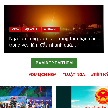
#NGA
#QUÂN SỰ
#UKRAINE
Nga tấn công vào các trung tâm hậu cần
trọng yếu làm đẩy nhanh quá...
BẤM ĐỂ XEM THÊM
#DU LỊCH NGA
#LUẬT NGA
#TIỀN K