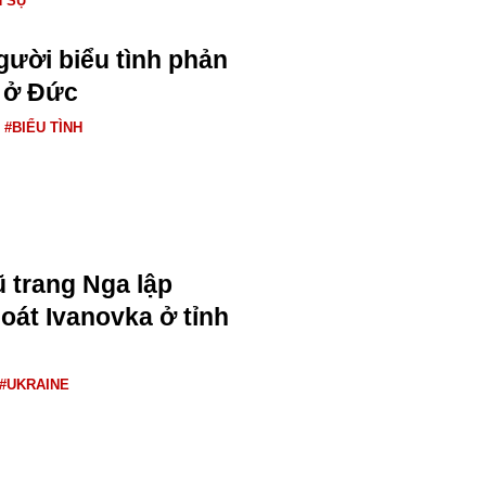
N SỰ
ười biểu tình phản
 ở Đức
#BIỂU TÌNH
 trang Nga lập
oát Ivanovka ở tỉnh
#UKRAINE