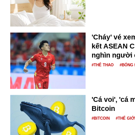
Buôn bán ở Nga
Bộ Quốc phòng
Bác Hồ
Bộ Y tế
Bão tuyết
'Cháy' vé xe
Bệnh viện
kết ASEAN C
Bản quyền
nghìn người
Bảo tàng
Blockchain
#THỂ THAO
#BÓNG 
Bộ Ngoại giao
Bình Dương
Biển Đen
Boeing
'Cá voi', 'cá
Bình Định
Bitcoin
Bulgaria
Biến chủng
#BITCOIN
#THẾ GIỚ
Baikal
Bakhmut