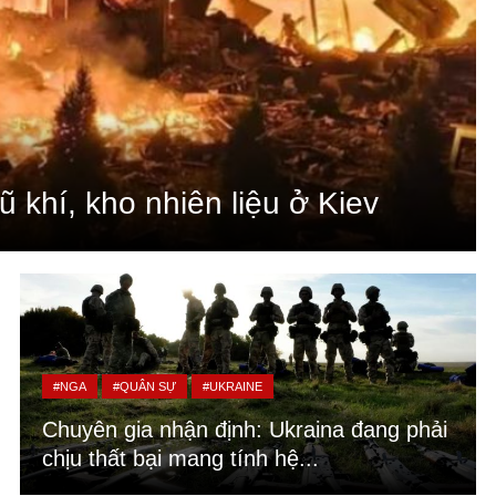
 khí, kho nhiên liệu ở Kiev
#NGA
#QUÂN SỰ
#UKRAINE
Chuyên gia nhận định: Ukraina đang phải
chịu thất bại mang tính hệ...