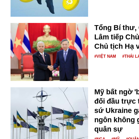
Bulagria
Tổng Bí thư,
Crimea
Lâm tiếp Chủ
Chính trị
Công nghệ
Chủ tịch Hạ 
Chuyện hay
#VIỆT NAM
#THÁI L
Chuyện lạ
Cuộc sống quanh ta
Casino
Chiến tranh thương mại
Chi hội phụ nữ TTTM Mátxcơva
Mỹ bất ngờ '
Chính trị Nga
đối đầu trực
Chợ Vòm
sứ Ukraine g
Cảnh sát
Cấm bay
ngôn không g
Cao tốc
quân sự
Canada