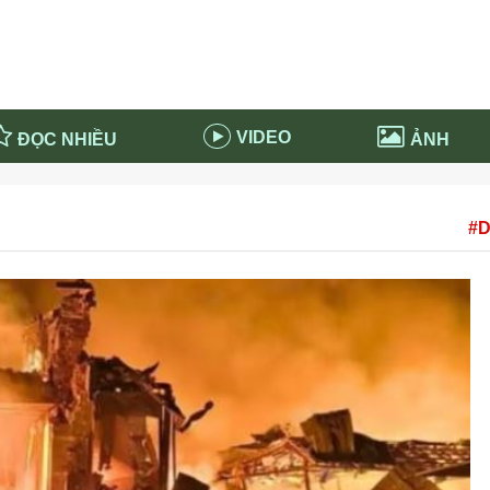
VIDEO
ĐỌC NHIỀU
ẢNH
in và ứng dụng
Tiêu điểm Covid-19
#D
d-19 tại Nga
Thời sự
n nước Nga
NABU EDUCATION
 nước Nga
Tử vi hàng ngày
 Nga - Việt Nam
Phân tích chính trị