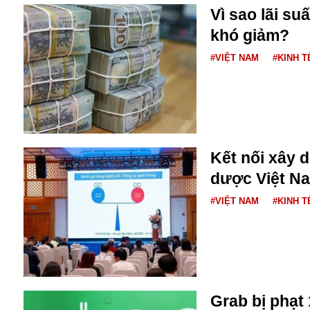
Dịch vụ
Vì sao lãi su
Diego Maradona
khó giảm?
Di cư
Facebook
Dòng chảy phương Bắc 1
FED
#VIỆT NAM
#KINH T
Dải Gaza
Fansipan
F0
FLC
F-16
Kết nối xây d
dược Việt Na
#VIỆT NAM
#KINH T
Gương sáng
Golf
Giáng sinh
Grab bị phạt 
GDP