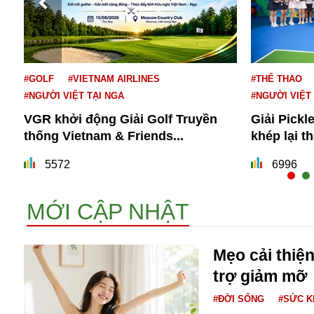
#GOLF
#VIETNAM AIRLINES
#THỂ THAO
#NGƯỜI VIỆT TẠI NGA
#NGƯỜI VIỆT
VGR khởi động Giải Golf Truyền
Giải Pickl
thống Vietnam & Friends...
khép lại t
Bói toán
Bóng đá
5572
6996
Bill Gates
BĐS
MỚI CẬP NHẬT
Bí ẩn
Bitcoin
Bamboo Airways
Mẹo cải thiệ
Báo Nga có gì?
trợ giảm mỡ
Biển Đông
Barrack Obama
#ĐỜI SỐNG
#SỨC 
Bắc Kinh