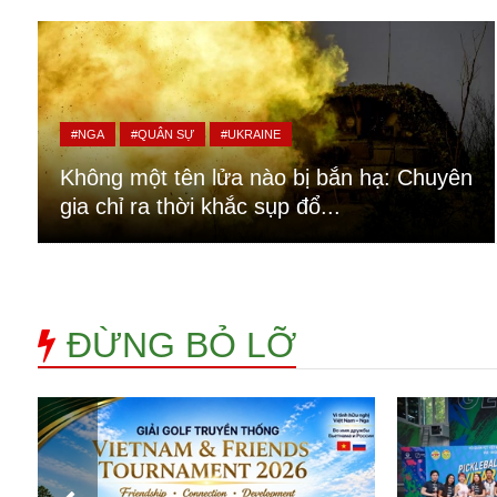
Alibaba
Angela Merkel
Aeroflot
ASEAN
Argentina
#NGA
#QUÂN SỰ
#UKRAINE
Ai
Azovstal
Không một tên lửa nào bị bắn hạ: Chuyên
gia chỉ ra thời khắc sụp đổ...
ĐỪNG BỎ LỠ