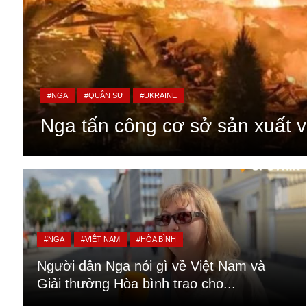
#NGA
#QUÂN SỰ
#UKRAINE
Nga tấn công cơ sở sản xuất vũ
An ninh
Anh
#NGA
#VIỆT NAM
#HÒA BÌNH
Australia
Người dân Nga nói gì về Việt Nam và
Amazon
Giải thưởng Hòa bình trao cho...
Army Games
Apple