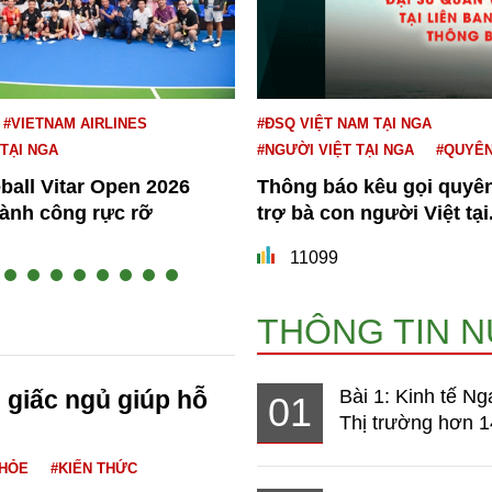
#VIETNAM AIRLINES
#ĐSQ VIỆT NAM TẠI NGA
 TẠI NGA
#NGƯỜI VIỆT TẠI NGA
#QUYÊ
eball Vitar Open 2026
Thông báo kêu gọi quyê
hành công rực rỡ
trợ bà con người Việt tại.
11099
THÔNG TIN 
n giấc ngủ giúp hỗ
Bài 1: Kinh tế Ng
01
Thị trường hơn 1
KHỎE
#KIẾN THỨC