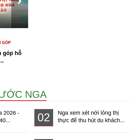
#KINH TẾ NGA
#NGƯỜI VIỆT TẠI NGA
#
N GÓP
#THỊ TRƯỜNG
T
n góp hỗ
Bài 1: Kinh tế Nga 2026 - Thị
n
..
trường hơn 140 triệu dân đang...
15274
NƯỚC NGA
a 2026 -
Nga xem xét nới lỏng thị
02
40...
thực để thu hút du khách...