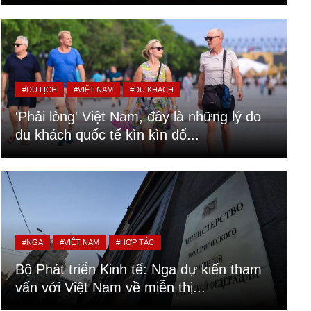
#DU LỊCH
#VIỆT NAM
#DU KHÁCH
'Phải lòng' Việt Nam, đây là những lý do
du khách quốc tế kìn kìn đổ...
#NGA
#VIỆT NAM
#HỢP TÁC
Bộ Phát triển Kinh tế: Nga dự kiến tham
vấn với Việt Nam về miễn thị...