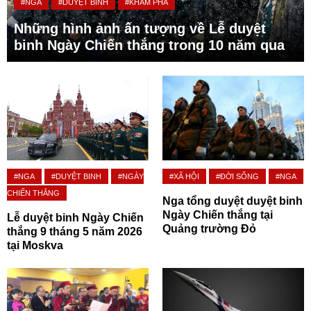
#NGA
#DUYỆT BINH
#KHÁM PHÁ
Những hình ảnh ấn tượng về Lễ duyệt
binh Ngày Chiến thắng trong 10 năm qua
#NGA
#DUYỆT BINH
#NGÀY
#XÃ HỘI
#ĐỜI SỐNG
#NGA
CHIẾN THẮNG
Nga tổng duyệt duyệt binh
Ngày Chiến thắng tại
Lễ duyệt binh Ngày Chiến
Quảng trường Đỏ
thắng 9 tháng 5 năm 2026
tại Moskva