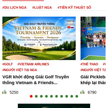
#DU LỊCH NGA
#LUẬT NGA
#TIỀN KỸ THUẬT SỐ
#GOLF
#VIETNAM AIRLINES
#THỂ THAO
#V
#NGƯỜI VIỆT TẠI NGA
#NGƯỜI VIỆT TẠI
VGR khởi động Giải Golf Truyền
Giải Pickleba
thống Vietnam & Friends...
khép lại thà
5250
6790