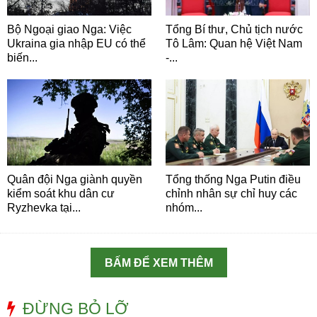
Bộ Ngoại giao Nga: Việc
Tổng Bí thư, Chủ tịch nước
Ukraina gia nhập EU có thể
Tô Lâm: Quan hệ Việt Nam
biến...
-...
Quân đội Nga giành quyền
Tổng thống Nga Putin điều
kiểm soát khu dân cư
chỉnh nhân sự chỉ huy các
Ryzhevka tại...
nhóm...
BẤM ĐỂ XEM THÊM
ĐỪNG BỎ LỠ