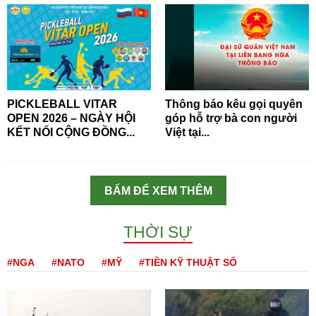
PICKLEBALL VITAR
Thông báo kêu gọi quyên
OPEN 2026 – NGÀY HỘI
góp hỗ trợ bà con người
KẾT NỐI CỘNG ĐỒNG...
Việt tại...
BẤM ĐỂ XEM THÊM
THỜI SỰ
#NGA
#NATO
#MỸ
#TIỀN KỸ THUẬT SỐ