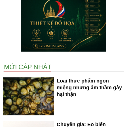
MỚI CẬP NHẬT
Loại thực phẩm ngon
miệng nhưng âm thầm gây
hại thận
Chuyên gia: Eo biển