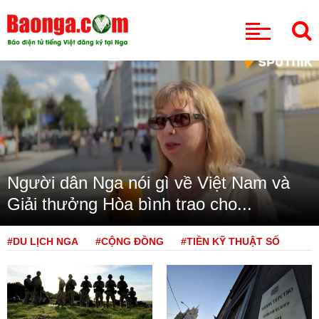
CHUYÊN MỤC
Người dân Nga nói gì về Việt Nam và
Giải thưởng Hòa bình trao cho...
#DU LỊCH NGA
#CỘNG ĐỒNG
#TIỀN KỸ THUẬT SỐ