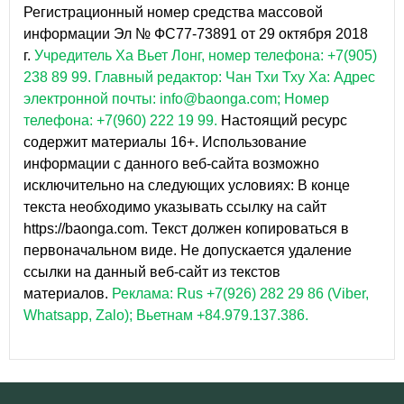
Регистрационный номер средства массовой
информации Эл № ФС77-73891 от 29 октября 2018
г.
Учредитель Ха Вьет Лонг, номер телефона: +7(905)
238 89 99.
Главный редактор: Чан Тхи Тху Ха: Адрес
электронной почты: info@baonga.com; Номер
телефона: +7(960) 222 19 99.
Настоящий ресурс
содержит материалы 16+. Использование
информации с данного веб-сайта возможно
исключительно на следующих условиях: В конце
текста необходимо указывать ссылку на сайт
https://baonga.com. Текст должен копироваться в
первоначальном виде. Не допускается удаление
ссылки на данный веб-сайт из текстов
материалов.
Реклама: Rus +7(926) 282 29 86 (Viber,
Whatsapp, Zalo); Вьетнам +84.979.137.386.