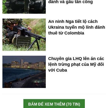
đánh và gấu tấn công
An ninh Nga tiết lộ cách
Ukraina tuyển mộ lính đánh
thuê từ Colombia
Chuyên gia LHQ lên án các
lệnh trừng phạt của Mỹ đối
với Cuba
BẤM ĐỂ XEM THÊM (70 TIN)