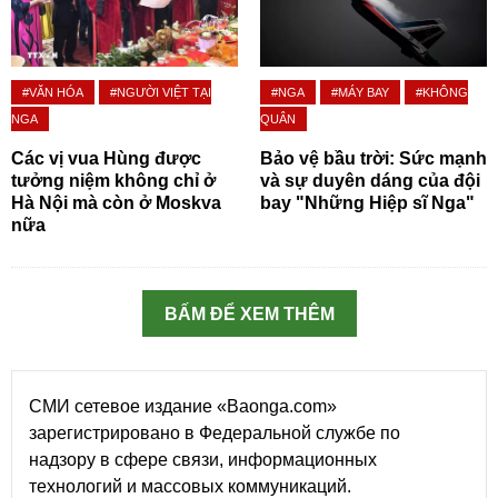
#VĂN HÓA
#NGƯỜI VIỆT TẠI
#NGA
#MÁY BAY
#KHÔNG
NGA
QUÂN
Các vị vua Hùng được
Bảo vệ bầu trời: Sức mạnh
tưởng niệm không chỉ ở
và sự duyên dáng của đội
Hà Nội mà còn ở Moskva
bay "Những Hiệp sĩ Nga"
nữa
BẤM ĐỂ XEM THÊM
СМИ сетевое издание «Baonga.com»
зарегистрировано в Федеральной службе по
надзору в сфере связи, информационных
технологий и массовых коммуникаций.