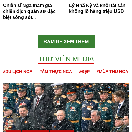
Chiến sĩ Nga tham gia
Lý Nhã Kỳ và khối tài sản
chiến dịch quân sự đặc
khổng lồ hàng triệu USD
biệt sống sót...
BẤM ĐỂ XEM THÊM
THƯ VIỆN MEDIA
#DU LỊCH NGA
#ẨM THỰC NGA
#ĐẸP
#MÙA THU NGA