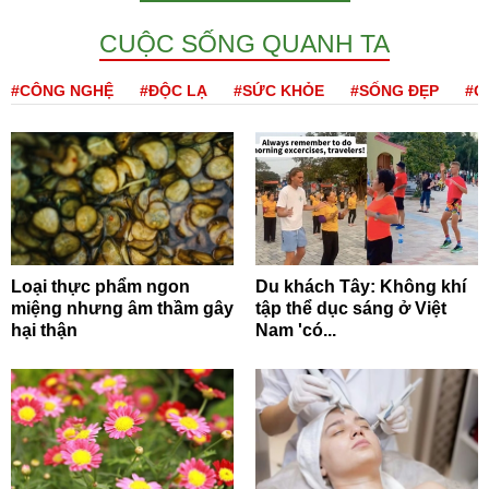
CUỘC SỐNG QUANH TA
#CÔNG NGHỆ
#ĐỘC LẠ
#SỨC KHỎE
#SỐNG ĐẸP
#Q
Loại thực phẩm ngon
Du khách Tây: Không khí
miệng nhưng âm thầm gây
tập thể dục sáng ở Việt
hại thận
Nam 'có...