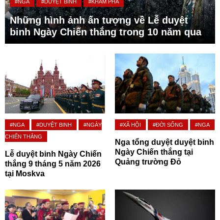
#NGA
#DUYỆT BINH
#KHÁM PHÁ
Những hình ảnh ấn tượng về Lễ duyệt
binh Ngày Chiến thắng trong 10 năm qua
#NGA
#DUYỆT BINH
#NGÀY
#XÃ HỘI
#ĐỜI SỐNG
#NGA
CHIẾN THẮNG
Nga tổng duyệt duyệt binh
Ngày Chiến thắng tại
Lễ duyệt binh Ngày Chiến
Quảng trường Đỏ
thắng 9 tháng 5 năm 2026
tại Moskva