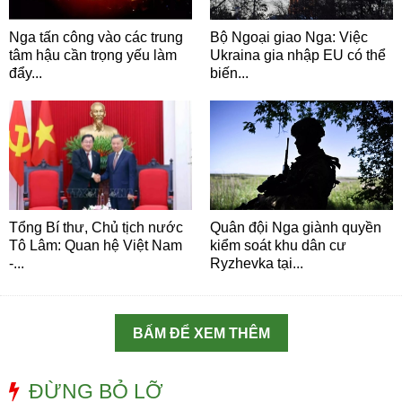
Nga tấn công vào các trung
Bộ Ngoại giao Nga: Việc
tâm hậu cần trọng yếu làm
Ukraina gia nhập EU có thể
đẩy...
biến...
Tổng Bí thư, Chủ tịch nước
Quân đội Nga giành quyền
Tô Lâm: Quan hệ Việt Nam
kiểm soát khu dân cư
-...
Ryzhevka tại...
BẤM ĐỂ XEM THÊM
ĐỪNG BỎ LỠ