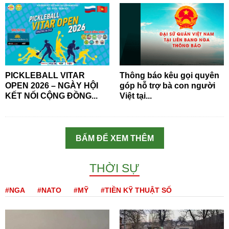
PICKLEBALL VITAR
Thông báo kêu gọi quyên
OPEN 2026 – NGÀY HỘI
góp hỗ trợ bà con người
KẾT NỐI CỘNG ĐỒNG...
Việt tại...
BẤM ĐỂ XEM THÊM
THỜI SỰ
#NGA
#NATO
#MỸ
#TIỀN KỸ THUẬT SỐ