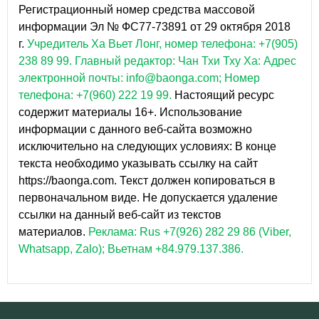
Регистрационный номер средства массовой
информации Эл № ФС77-73891 от 29 октября 2018
г.
Учредитель Ха Вьет Лонг, номер телефона: +7(905)
238 89 99.
Главный редактор: Чан Тхи Тху Ха: Адрес
электронной почты: info@baonga.com; Номер
телефона: +7(960) 222 19 99.
Настоящий ресурс
содержит материалы 16+. Использование
информации с данного веб-сайта возможно
исключительно на следующих условиях: В конце
текста необходимо указывать ссылку на сайт
https://baonga.com. Текст должен копироваться в
первоначальном виде. Не допускается удаление
ссылки на данный веб-сайт из текстов
материалов.
Реклама: Rus +7(926) 282 29 86 (Viber,
Whatsapp, Zalo); Вьетнам +84.979.137.386.