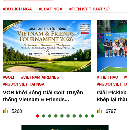
#DU LỊCH NGA
#LUẬT NGA
#TIỀN KỸ THUẬT SỐ
#GOLF
#VIETNAM AIRLINES
#THỂ THAO
#V
#NGƯỜI VIỆT TẠI NGA
#NGƯỜI VIỆT TẠI
VGR khởi động Giải Golf Truyền
Giải Pickleba
thống Vietnam & Friends...
khép lại thà
5260
6797