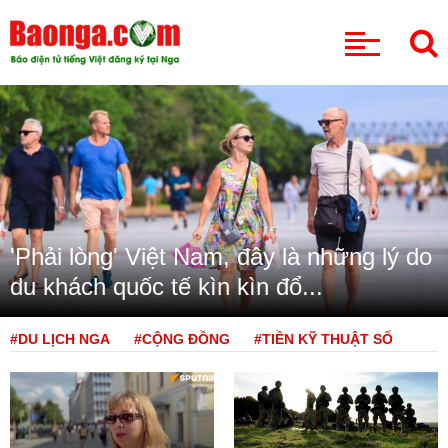
CHUYÊN MỤC
'Phải lòng' Việt Nam, đây là những lý do
du khách quốc tế kìn kìn đổ...
#DU LỊCH NGA
#CỘNG ĐỒNG
#TIỀN KỸ THUẬT SỐ