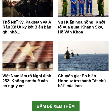
Thổ Nhĩ Kỳ, Pakistan và Ả
Vụ Huấn hoa hồng: Khởi
Rập Xê Út ký kết Biên bản
tố Vua quạt, Khánh Sky,
ghi nhớ...
Hồ Văn Khoa
Việt Nam làm rõ Nghị định
Chuyên gia: Eo biển
252: Không nợ thuế vẫn
Hormuz trở thành "át chủ
có nguy cơ...
bài" của Iran...
BẤM ĐỂ XEM THÊM