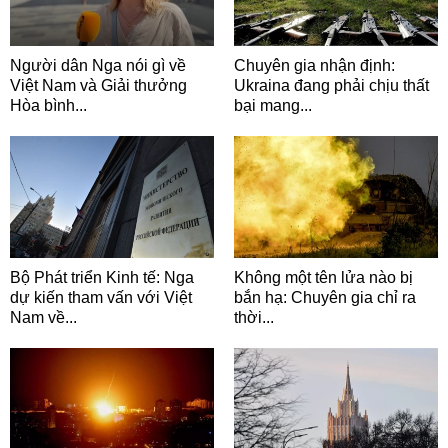
Người dân Nga nói gì về
Chuyên gia nhận định:
Việt Nam và Giải thưởng
Ukraina đang phải chịu thất
Hòa bình...
bại mang...
Bộ Phát triển Kinh tế: Nga
Không một tên lửa nào bị
dự kiến tham vấn với Việt
bắn hạ: Chuyên gia chỉ ra
Nam về...
thời...