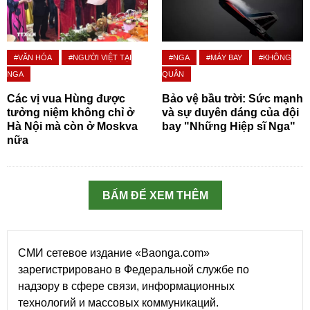
#VĂN HÓA
#NGƯỜI VIỆT TẠI
#NGA
#MÁY BAY
#KHÔNG
NGA
QUÂN
Các vị vua Hùng được
Bảo vệ bầu trời: Sức mạnh
tưởng niệm không chỉ ở
và sự duyên dáng của đội
Hà Nội mà còn ở Moskva
bay "Những Hiệp sĩ Nga"
nữa
BẤM ĐỂ XEM THÊM
СМИ сетевое издание «Baonga.com»
зарегистрировано в Федеральной службе по
надзору в сфере связи, информационных
технологий и массовых коммуникаций.