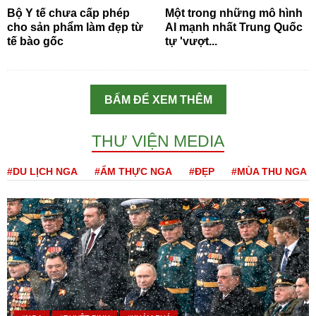
Bộ Y tế chưa cấp phép
Một trong những mô hình
cho sản phẩm làm đẹp từ
AI mạnh nhất Trung Quốc
tế bào gốc
tự 'vượt...
BẤM ĐỂ XEM THÊM
THƯ VIỆN MEDIA
#DU LỊCH NGA
#ẨM THỰC NGA
#ĐẸP
#MÙA THU NGA