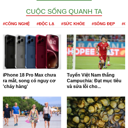
CUỘC SỐNG QUANH TA
#CÔNG NGHỆ
#ĐỘC LẠ
#SỨC KHỎE
#SỐNG ĐẸP
#Q
iPhone 18 Pro Max chưa
Tuyển Việt Nam thắng
ra mắt, song có nguy cơ
Campuchia: Đạt mục tiêu
'cháy hàng'
và sửa lỗi cho...