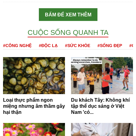
BẤM ĐỂ XEM THÊM
CUỘC SỐNG QUANH TA
#CÔNG NGHỆ
#ĐỘC LẠ
#SỨC KHỎE
#SỐNG ĐẸP
#Q
Loại thực phẩm ngon
Du khách Tây: Không khí
miệng nhưng âm thầm gây
tập thể dục sáng ở Việt
hại thận
Nam 'có...