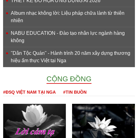
THIẾT KẾ ĐỒ HỌA ỨNG DỤNG AI 2026
Album nhạc không lời: Liệu pháp chữa lành từ thiên
nhiên
NABU EDUCATION - Đào tạo nhân lực ngành hàng
không
''Dân Tộc Quán'' - Hành trình 20 năm xây dựng thương
hiệu ẩm thực Việt tại Nga
CỘNG ĐỒNG
#ĐSQ VIỆT NAM TẠI NGA
#TIN BUỒN