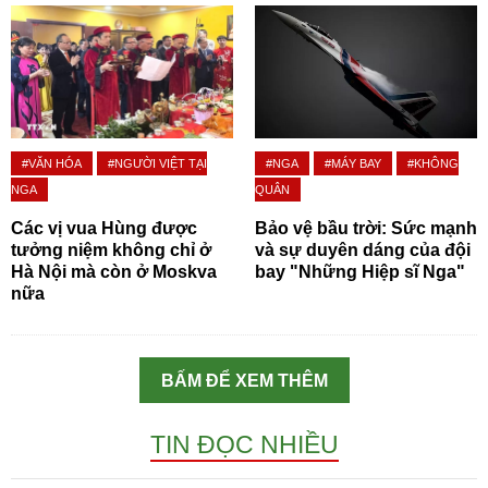
#VĂN HÓA
#NGƯỜI VIỆT TẠI
#NGA
#MÁY BAY
#KHÔNG
NGA
QUÂN
Các vị vua Hùng được
Bảo vệ bầu trời: Sức mạnh
tưởng niệm không chỉ ở
và sự duyên dáng của đội
Hà Nội mà còn ở Moskva
bay "Những Hiệp sĩ Nga"
nữa
BẤM ĐỂ XEM THÊM
TIN ĐỌC NHIỀU