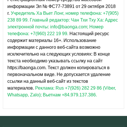
информации Эл № ФС77-73891 от 29 октября 2018
г.
Учредитель Ха Вьет Лонг, номер телефона: +7(905)
238 89 99.
Главный редактор: Чан Тхи Тху Ха: Адрес
электронной почты: info@baonga.com; Номер
телефона: +7(960) 222 19 99.
Настоящий ресурс
содержит материалы 16+. Использование
информации с данного веб-сайта возможно
исключительно на следующих условиях: В конце
текста необходимо указывать ссылку на сайт
https://baonga.com. Текст должен копироваться в
первоначальном виде. Не допускается удаление
ссылки на данный веб-сайт из текстов
материалов.
Реклама: Rus +7(926) 282 29 86 (Viber,
Whatsapp, Zalo); Вьетнам +84.979.137.386.