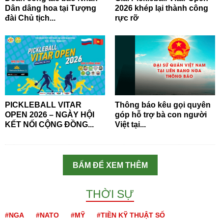
Dân dâng hoa tại Tượng
2026 khép lại thành công
đài Chủ tịch...
rực rỡ
PICKLEBALL VITAR
Thông báo kêu gọi quyên
OPEN 2026 – NGÀY HỘI
góp hỗ trợ bà con người
KẾT NỐI CỘNG ĐỒNG...
Việt tại...
BẤM ĐỂ XEM THÊM
THỜI SỰ
#NGA
#NATO
#MỸ
#TIỀN KỸ THUẬT SỐ