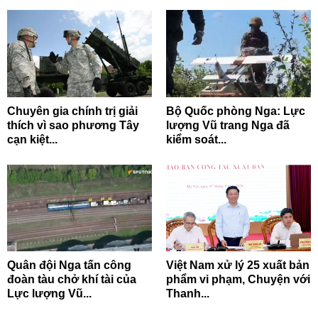
Chuyên gia chính trị giải
Bộ Quốc phòng Nga: Lực
thích vì sao phương Tây
lượng Vũ trang Nga đã
cạn kiệt...
kiểm soát...
Quân đội Nga tấn công
Việt Nam xử lý 25 xuất bản
đoàn tàu chở khí tài của
phẩm vi phạm, Chuyện với
Lực lượng Vũ...
Thanh...