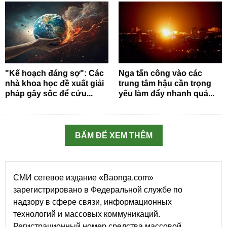
"Kế hoạch đáng sợ": Các
Nga tấn công vào các
nhà khoa học đề xuất giải
trung tâm hậu cần trọng
pháp gây sốc để cứu...
yếu làm đẩy nhanh quá...
BẤM ĐỂ XEM THÊM
СМИ сетевое издание «Baonga.com»
зарегистрировано в Федеральной службе по
надзору в сфере связи, информационных
технологий и массовых коммуникаций.
Регистрационный номер средства массовой