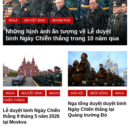
#NGA
#DUYỆT BINH
#KHÁM PHÁ
Những hình ảnh ấn tượng về Lễ duyệt
binh Ngày Chiến thắng trong 10 năm qua
#NGA
#DUYỆT BINH
#NGÀY
#XÃ HỘI
#ĐỜI SỐNG
#NGA
CHIẾN THẮNG
Nga tổng duyệt duyệt binh
Ngày Chiến thắng tại
Lễ duyệt binh Ngày Chiến
Quảng trường Đỏ
thắng 9 tháng 5 năm 2026
tại Moskva