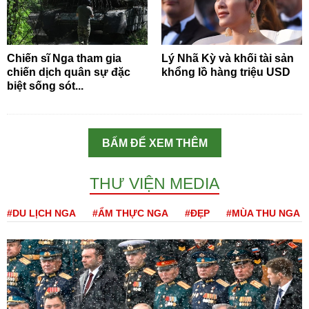
Chiến sĩ Nga tham gia
Lý Nhã Kỳ và khối tài sản
chiến dịch quân sự đặc
khổng lồ hàng triệu USD
biệt sống sót...
BẤM ĐỂ XEM THÊM
THƯ VIỆN MEDIA
#DU LỊCH NGA
#ẨM THỰC NGA
#ĐẸP
#MÙA THU NGA