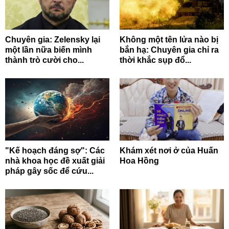
Chuyên gia: Zelensky lại
Không một tên lửa nào bị
một lần nữa biến mình
bắn hạ: Chuyên gia chỉ ra
thành trò cười cho...
thời khắc sụp đổ...
"Kế hoạch đáng sợ": Các
Khám xét nơi ở của Huấn
nhà khoa học đề xuất giải
Hoa Hồng
pháp gây sốc để cứu...