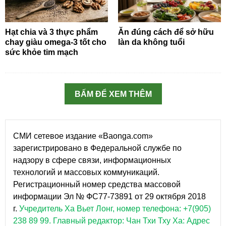
Hạt chia và 3 thực phẩm
Ăn đúng cách để sở hữu
chay giàu omega-3 tốt cho
làn da không tuổi
sức khỏe tim mạch
BẤM ĐỂ XEM THÊM
СМИ сетевое издание «Baonga.com»
зарегистрировано в Федеральной службе по
надзору в сфере связи, информационных
технологий и массовых коммуникаций.
Регистрационный номер средства массовой
информации Эл № ФС77-73891 от 29 октября 2018
г.
Учредитель Ха Вьет Лонг, номер телефона: +7(905)
238 89 99.
Главный редактор: Чан Тхи Тху Ха: Адрес