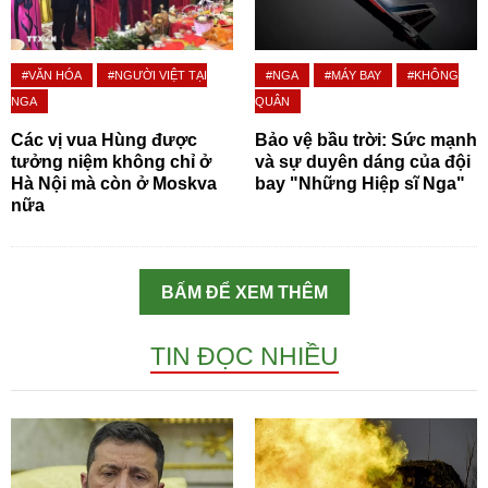
#VĂN HÓA
#NGƯỜI VIỆT TẠI
#NGA
#MÁY BAY
#KHÔNG
NGA
QUÂN
Các vị vua Hùng được
Bảo vệ bầu trời: Sức mạnh
tưởng niệm không chỉ ở
và sự duyên dáng của đội
Hà Nội mà còn ở Moskva
bay "Những Hiệp sĩ Nga"
nữa
BẤM ĐỂ XEM THÊM
TIN ĐỌC NHIỀU