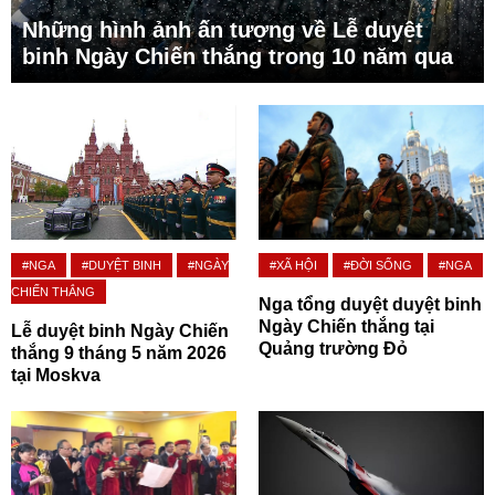
Những hình ảnh ấn tượng về Lễ duyệt
binh Ngày Chiến thắng trong 10 năm qua
#NGA
#DUYỆT BINH
#NGÀY
#XÃ HỘI
#ĐỜI SỐNG
#NGA
CHIẾN THẮNG
Nga tổng duyệt duyệt binh
Ngày Chiến thắng tại
Lễ duyệt binh Ngày Chiến
Quảng trường Đỏ
thắng 9 tháng 5 năm 2026
tại Moskva