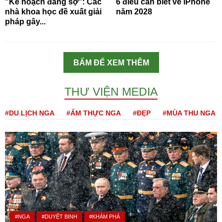
"Kế hoạch đáng sợ": Các
6 điều cần biết về iPhone
nhà khoa học đề xuất giải
năm 2028
pháp gây...
BẤM ĐỂ XEM THÊM
THƯ VIỆN MEDIA
#DU LỊCH NGA
#ẨM THỰC NGA
#ĐẸP
#MÙA THU NGA
#NGA
#DUYỆT BINH
#KHÁM PHÁ