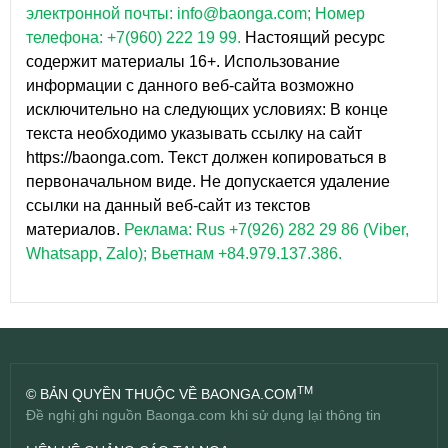
электронной почты: info@baonga.com; Номер
телефона: +7(960) 222 19 99.
Настоящий ресурс
содержит материалы 16+. Использование
информации с данного веб-сайта возможно
исключительно на следующих условиях: В конце
текста необходимо указывать ссылку на сайт
https://baonga.com. Текст должен копироваться в
первоначальном виде. Не допускается удаление
ссылки на данный веб-сайт из текстов
материалов.
Реклама: Rus +7(926) 282 29 86 (Viber,
Whatsapp, Zalo); Вьетнам +84.979.137.386.
TM
© BẢN QUYỀN THUỘC VỀ BAONGA.COM
Đề nghị ghi nguồn Baonga.com khi sử dụng lại thông tin