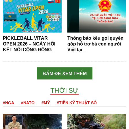
PICKLEBALL VITAR
Thông báo kêu gọi quyên
OPEN 2026 – NGÀY HỘI
góp hỗ trợ bà con người
KẾT NỐI CỘNG ĐỒNG...
Việt tại...
BẤM ĐỂ XEM THÊM
THỜI SỰ
#NGA
#NATO
#MỸ
#TIỀN KỸ THUẬT SỐ