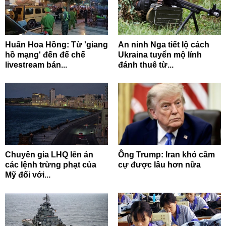
Huấn Hoa Hồng: Từ 'giang
An ninh Nga tiết lộ cách
hồ mạng' đến đế chế
Ukraina tuyển mộ lính
livestream bán...
đánh thuê từ...
Chuyên gia LHQ lên án
Ông Trump: Iran khó cầm
các lệnh trừng phạt của
cự được lâu hơn nữa
Mỹ đối với...