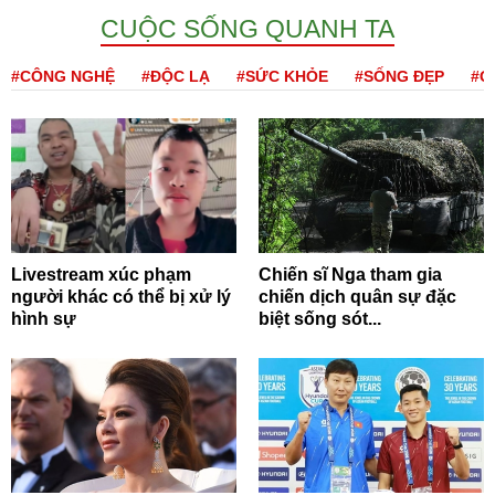
CUỘC SỐNG QUANH TA
#CÔNG NGHỆ
#ĐỘC LẠ
#SỨC KHỎE
#SỐNG ĐẸP
#Q
Livestream xúc phạm
Chiến sĩ Nga tham gia
người khác có thể bị xử lý
chiến dịch quân sự đặc
hình sự
biệt sống sót...