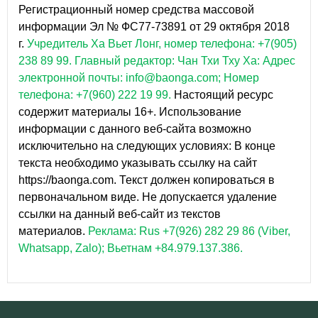
Регистрационный номер средства массовой
информации Эл № ФС77-73891 от 29 октября 2018
г.
Учредитель Ха Вьет Лонг, номер телефона: +7(905)
238 89 99.
Главный редактор: Чан Тхи Тху Ха: Адрес
электронной почты: info@baonga.com; Номер
телефона: +7(960) 222 19 99.
Настоящий ресурс
содержит материалы 16+. Использование
информации с данного веб-сайта возможно
исключительно на следующих условиях: В конце
текста необходимо указывать ссылку на сайт
https://baonga.com. Текст должен копироваться в
первоначальном виде. Не допускается удаление
ссылки на данный веб-сайт из текстов
материалов.
Реклама: Rus +7(926) 282 29 86 (Viber,
Whatsapp, Zalo); Вьетнам +84.979.137.386.