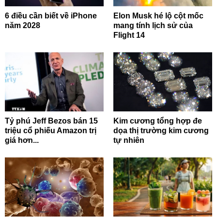
6 điều cần biết về iPhone
Elon Musk hé lộ cột mốc
năm 2028
mang tính lịch sử của
Flight 14
Tỷ phú Jeff Bezos bán 15
Kim cương tổng hợp đe
triệu cổ phiếu Amazon trị
dọa thị trường kim cương
giá hơn...
tự nhiên