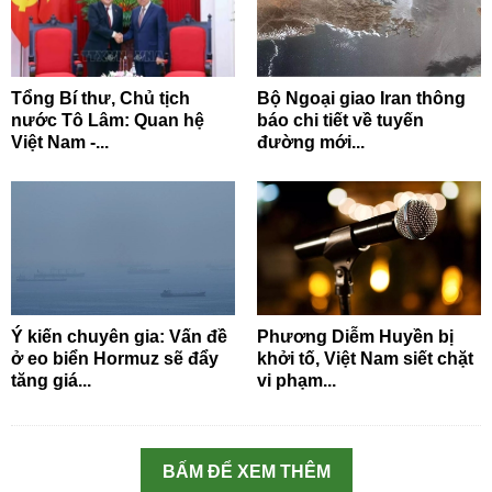
Tổng Bí thư, Chủ tịch
Bộ Ngoại giao Iran thông
nước Tô Lâm: Quan hệ
báo chi tiết về tuyến
Việt Nam -...
đường mới...
Ý kiến chuyên gia: Vấn đề
Phương Diễm Huyền bị
ở eo biển Hormuz sẽ đẩy
khởi tố, Việt Nam siết chặt
tăng giá...
vi phạm...
BẤM ĐỂ XEM THÊM