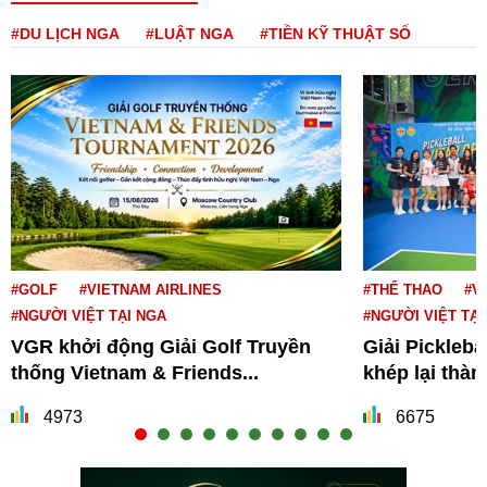
#DU LỊCH NGA
#LUẬT NGA
#TIỀN KỸ THUẬT SỐ
#GOLF
#VIETNAM AIRLINES
#THỂ THAO
#V
#NGƯỜI VIỆT TẠI NGA
#NGƯỜI VIỆT TẠI
VGR khởi động Giải Golf Truyền
Giải Pickleba
thống Vietnam & Friends...
khép lại thà
4973
6675