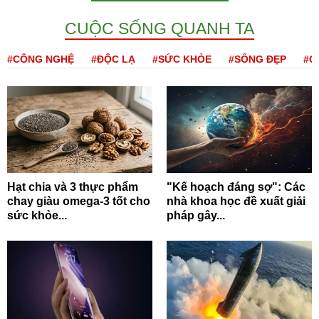
CUỘC SỐNG QUANH TA
#CÔNG NGHỆ
#ĐỘC LẠ
#SỨC KHỎE
#SỐNG ĐẸP
#Q
Hạt chia và 3 thực phẩm
"Kế hoạch đáng sợ": Các
chay giàu omega-3 tốt cho
nhà khoa học đề xuất giải
sức khỏe...
pháp gây...