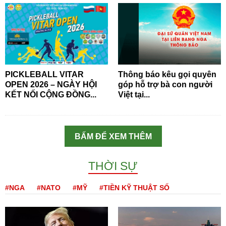
PICKLEBALL VITAR
Thông báo kêu gọi quyên
OPEN 2026 – NGÀY HỘI
góp hỗ trợ bà con người
KẾT NỐI CỘNG ĐỒNG...
Việt tại...
BẤM ĐỂ XEM THÊM
THỜI SỰ
#NGA
#NATO
#MỸ
#TIỀN KỸ THUẬT SỐ