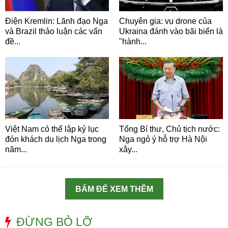
Điện Kremlin: Lãnh đạo Nga
Chuyên gia: vụ drone của
và Brazil thảo luận các vấn
Ukraina đánh vào bãi biển là
đề...
"hành...
Việt Nam có thể lập kỷ lục
Tổng Bí thư, Chủ tịch nước:
đón khách du lịch Nga trong
Nga ngỏ ý hỗ trợ Hà Nội
năm...
xây...
BẤM ĐỂ XEM THÊM
ĐỪNG BỎ LỠ