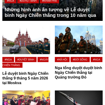
#NGA
#DUYỆT BINH
#KHÁM PHÁ
Những hình ảnh ấn tượng về Lễ duyệt
binh Ngày Chiến thắng trong 10 năm qua
#NGA
#DUYỆT BINH
#NGÀY
#XÃ HỘI
#ĐỜI SỐNG
#NGA
CHIẾN THẮNG
Nga tổng duyệt duyệt binh
Ngày Chiến thắng tại
Lễ duyệt binh Ngày Chiến
Quảng trường Đỏ
thắng 9 tháng 5 năm 2026
tại Moskva