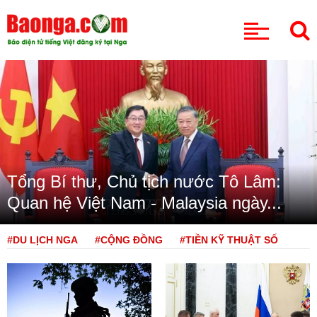
CHUYÊN MỤC
Tổng Bí thư, Chủ tịch nước Tô Lâm:
Quan hệ Việt Nam - Malaysia ngày...
#DU LỊCH NGA
#CỘNG ĐỒNG
#TIỀN KỸ THUẬT SỐ