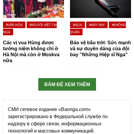
#VĂN HÓA
#NGƯỜI VIỆT TẠI
#NGA
#MÁY BAY
#KHÔNG
NGA
QUÂN
Các vị vua Hùng được
Bảo vệ bầu trời: Sức mạnh
tưởng niệm không chỉ ở
và sự duyên dáng của đội
Hà Nội mà còn ở Moskva
bay "Những Hiệp sĩ Nga"
nữa
BẤM ĐỂ XEM THÊM
СМИ сетевое издание «Baonga.com»
зарегистрировано в Федеральной службе по
надзору в сфере связи, информационных
технологий и массовых коммуникаций.