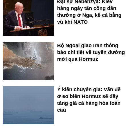
Đại sứ Nebenzya: Kiev
hàng ngày tấn công dân
thường ở Nga, kể cả bằng
vũ khí NATO
Bộ Ngoại giao Iran thông
báo chi tiết về tuyến đường
mới qua Hormuz
Ý kiến chuyên gia: Vấn đề
ở eo biển Hormuz sẽ đẩy
tăng giá cả hàng hóa toàn
cầu