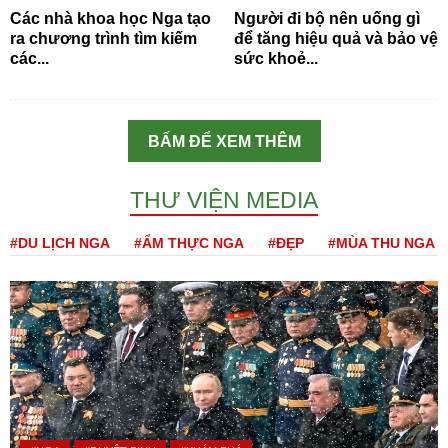
Các nhà khoa học Nga tạo
Người đi bộ nên uống gì
ra chương trình tìm kiếm
để tăng hiệu quả và bảo vệ
các...
sức khoẻ...
BẤM ĐỂ XEM THÊM
THƯ VIỆN MEDIA
#DU LỊCH NGA
#ẨM THỰC NGA
#ĐẸP
#MÙA THU NGA