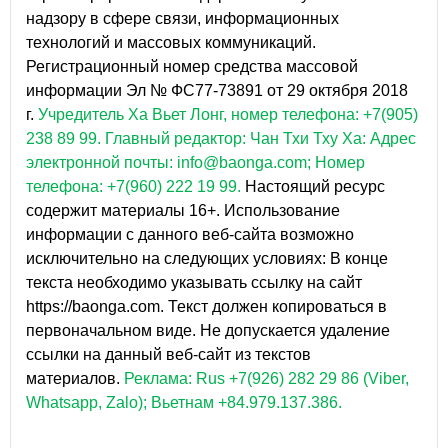
надзору в сфере связи, информационных
технологий и массовых коммуникаций.
Регистрационный номер средства массовой
информации Эл № ФС77-73891 от 29 октября 2018
г.
Учредитель Ха Вьет Лонг, номер телефона: +7(905)
238 89 99.
Главный редактор: Чан Тхи Тху Ха: Адрес
электронной почты: info@baonga.com; Номер
телефона: +7(960) 222 19 99.
Настоящий ресурс
содержит материалы 16+. Использование
информации с данного веб-сайта возможно
исключительно на следующих условиях: В конце
текста необходимо указывать ссылку на сайт
https://baonga.com. Текст должен копироваться в
первоначальном виде. Не допускается удаление
ссылки на данный веб-сайт из текстов
материалов.
Реклама: Rus +7(926) 282 29 86 (Viber,
Whatsapp, Zalo); Вьетнам +84.979.137.386.