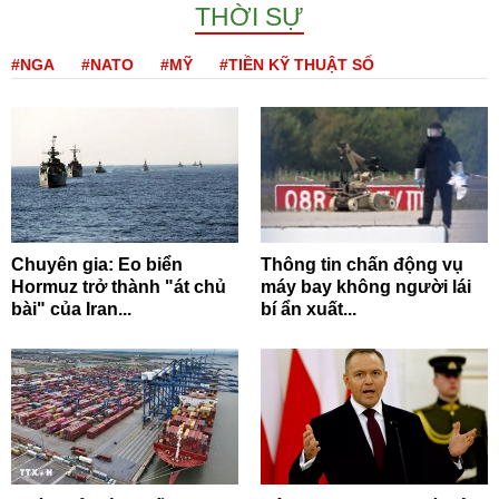
THỜI SỰ
#NGA
#NATO
#MỸ
#TIỀN KỸ THUẬT SỐ
Chuyên gia: Eo biển
Thông tin chấn động vụ
Hormuz trở thành "át chủ
máy bay không người lái
bài" của Iran...
bí ẩn xuất...