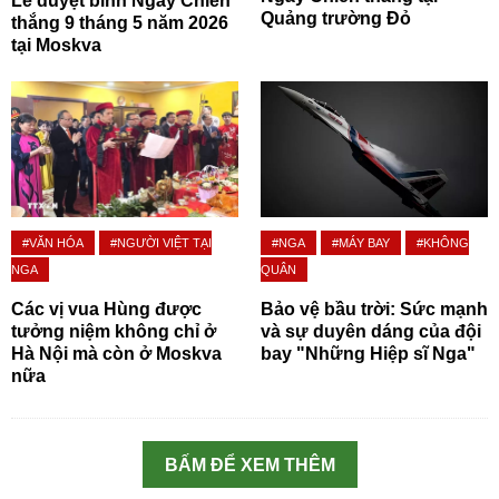
Lễ duyệt binh Ngày Chiến
Quảng trường Đỏ
thắng 9 tháng 5 năm 2026
tại Moskva
#VĂN HÓA
#NGƯỜI VIỆT TẠI
#NGA
#MÁY BAY
#KHÔNG
NGA
QUÂN
Các vị vua Hùng được
Bảo vệ bầu trời: Sức mạnh
tưởng niệm không chỉ ở
và sự duyên dáng của đội
Hà Nội mà còn ở Moskva
bay "Những Hiệp sĩ Nga"
nữa
BẤM ĐỂ XEM THÊM