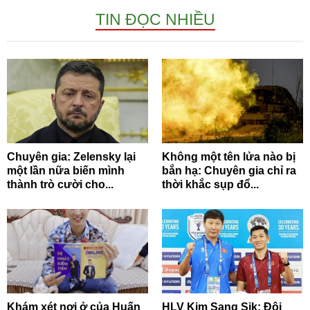
TIN ĐỌC NHIỀU
Chuyên gia: Zelensky lại
Không một tên lửa nào bị
một lần nữa biến mình
bắn hạ: Chuyên gia chỉ ra
thành trò cười cho...
thời khắc sụp đổ...
Khám xét nơi ở của Huấn
HLV Kim Sang Sik: Đội