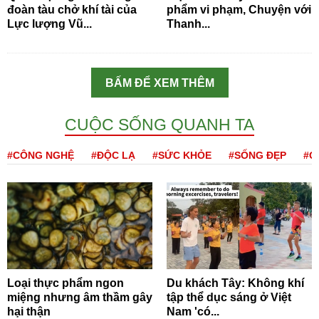
đoàn tàu chở khí tài của
phẩm vi phạm, Chuyện với
Lực lượng Vũ...
Thanh...
BẤM ĐỂ XEM THÊM
CUỘC SỐNG QUANH TA
#CÔNG NGHỆ
#ĐỘC LẠ
#SỨC KHỎE
#SỐNG ĐẸP
#Q
Loại thực phẩm ngon
Du khách Tây: Không khí
miệng nhưng âm thầm gây
tập thể dục sáng ở Việt
hại thận
Nam 'có...