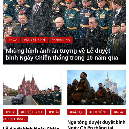
#NGA
#DUYỆT BINH
#KHÁM PHÁ
Những hình ảnh ấn tượng về Lễ duyệt
binh Ngày Chiến thắng trong 10 năm qua
#NGA
#DUYỆT BINH
#NGÀY
#XÃ HỘI
#ĐỜI SỐNG
#NGA
CHIẾN THẮNG
Nga tổng duyệt duyệt binh
Ngày Chiến thắng tại