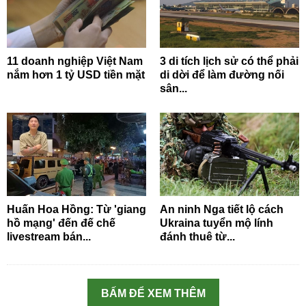
11 doanh nghiệp Việt Nam
3 di tích lịch sử có thể phải
nắm hơn 1 tỷ USD tiền mặt
di dời để làm đường nối
sân...
Huấn Hoa Hồng: Từ 'giang
An ninh Nga tiết lộ cách
hồ mạng' đến đế chế
Ukraina tuyển mộ lính
livestream bán...
đánh thuê từ...
BẤM ĐỂ XEM THÊM