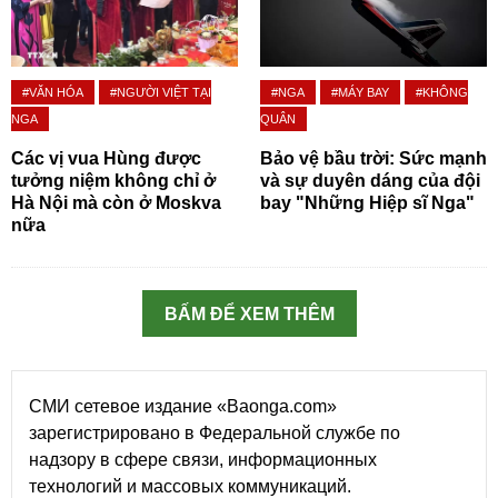
#VĂN HÓA
#NGƯỜI VIỆT TẠI
#NGA
#MÁY BAY
#KHÔNG
NGA
QUÂN
Các vị vua Hùng được
Bảo vệ bầu trời: Sức mạnh
tưởng niệm không chỉ ở
và sự duyên dáng của đội
Hà Nội mà còn ở Moskva
bay "Những Hiệp sĩ Nga"
nữa
BẤM ĐỂ XEM THÊM
СМИ сетевое издание «Baonga.com»
зарегистрировано в Федеральной службе по
надзору в сфере связи, информационных
технологий и массовых коммуникаций.