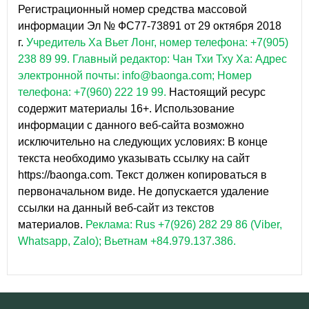
Регистрационный номер средства массовой
информации Эл № ФС77-73891 от 29 октября 2018
г.
Учредитель Ха Вьет Лонг, номер телефона: +7(905)
238 89 99.
Главный редактор: Чан Тхи Тху Ха: Адрес
электронной почты: info@baonga.com; Номер
телефона: +7(960) 222 19 99.
Настоящий ресурс
содержит материалы 16+. Использование
информации с данного веб-сайта возможно
исключительно на следующих условиях: В конце
текста необходимо указывать ссылку на сайт
https://baonga.com. Текст должен копироваться в
первоначальном виде. Не допускается удаление
ссылки на данный веб-сайт из текстов
материалов.
Реклама: Rus +7(926) 282 29 86 (Viber,
Whatsapp, Zalo); Вьетнам +84.979.137.386.