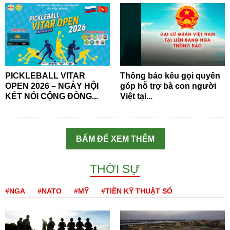
PICKLEBALL VITAR
Thông báo kêu gọi quyên
OPEN 2026 – NGÀY HỘI
góp hỗ trợ bà con người
KẾT NỐI CỘNG ĐỒNG...
Việt tại...
BẤM ĐỂ XEM THÊM
THỜI SỰ
#NGA
#NATO
#MỸ
#TIỀN KỸ THUẬT SỐ