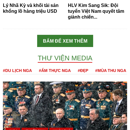
Lý Nhã Kỳ và khối tài sản
HLV Kim Sang Sik: Đội
khổng lồ hàng triệu USD
tuyển Việt Nam quyết tâm
giành chiến...
BẤM ĐỂ XEM THÊM
THƯ VIỆN MEDIA
#DU LỊCH NGA
#ẨM THỰC NGA
#ĐẸP
#MÙA THU NGA