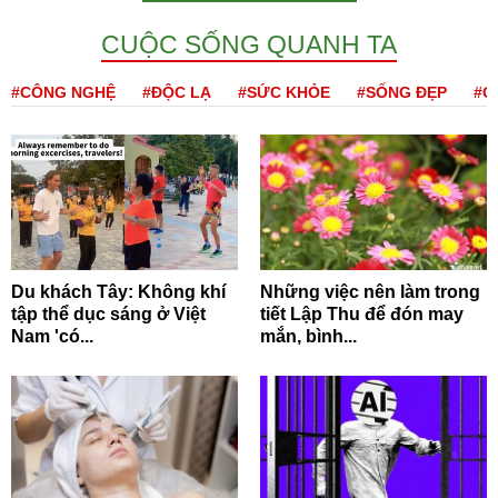
CUỘC SỐNG QUANH TA
#CÔNG NGHỆ
#ĐỘC LẠ
#SỨC KHỎE
#SỐNG ĐẸP
#Q
Du khách Tây: Không khí
Những việc nên làm trong
tập thể dục sáng ở Việt
tiết Lập Thu để đón may
Nam 'có...
mắn, bình...