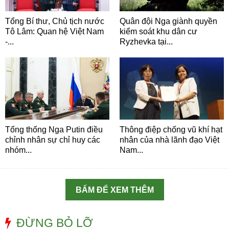
Tổng Bí thư, Chủ tịch nước
Quân đội Nga giành quyền
Tô Lâm: Quan hệ Việt Nam
kiểm soát khu dân cư
-...
Ryzhevka tại...
Tổng thống Nga Putin điều
Thông điệp chống vũ khí hạt
chỉnh nhân sự chỉ huy các
nhân của nhà lãnh đạo Việt
nhóm...
Nam...
BẤM ĐỂ XEM THÊM
ĐỪNG BỎ LỠ