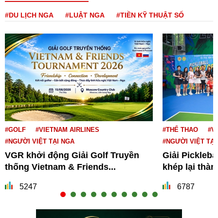
#DU LỊCH NGA
#LUẬT NGA
#TIỀN KỸ THUẬT SỐ
#GOLF
#VIETNAM AIRLINES
#THỂ THAO
#V
#NGƯỜI VIỆT TẠI NGA
#NGƯỜI VIỆT TẠI
VGR khởi động Giải Golf Truyền
Giải Pickleba
thống Vietnam & Friends...
khép lại thà
5247
6787