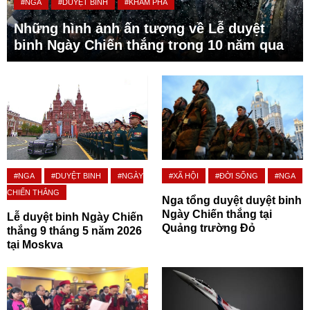
#NGA
#DUYỆT BINH
#KHÁM PHÁ
Những hình ảnh ấn tượng về Lễ duyệt
binh Ngày Chiến thắng trong 10 năm qua
#NGA
#DUYỆT BINH
#NGÀY
#XÃ HỘI
#ĐỜI SỐNG
#NGA
CHIẾN THẮNG
Nga tổng duyệt duyệt binh
Ngày Chiến thắng tại
Lễ duyệt binh Ngày Chiến
Quảng trường Đỏ
thắng 9 tháng 5 năm 2026
tại Moskva