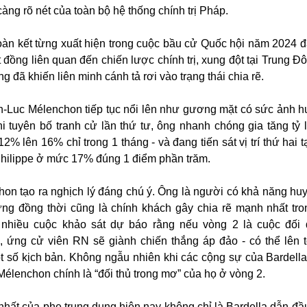
ng rõ nét của toàn bộ hệ thống chính trị Pháp.
oàn kết từng xuất hiện trong cuộc bầu cử Quốc hội năm 2024 
đồng liên quan đến chiến lược chính trị, xung đột tại Trung Đô
g đã khiến liên minh cánh tả rơi vào trạng thái chia rẽ.
an-Luc Mélenchon tiếp tục nổi lên như gương mặt có sức ảnh 
i tuyên bố tranh cử lần thứ tư, ông nhanh chóng gia tăng tỷ 
12% lên 16% chỉ trong 1 tháng - và đang tiến sát vị trí thứ hai t
Philippe ở mức 17% đúng 1 điểm phần trăm.
hon tạo ra nghịch lý đáng chú ý. Ông là người có khả năng hu
nhưng đồng thời cũng là chính khách gây chia rẽ mạnh nhất tro
 nhiều cuộc khảo sát dự báo rằng nếu vòng 2 là cuộc đối
, ứng cử viên RN sẽ giành chiến thắng áp đảo - có thể lên t
t số kịch bản. Không ngẫu nhiên khi các cộng sự của Bardella
Mélenchon chính là “đối thủ trong mơ” của họ ở vòng 2.
n nhất của phe trung dung hiện nay không chỉ là Bardella dẫn đ