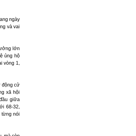
đang ngày
ng và vai
hưởng lớn
lệ ủng hộ
ại vòng 1,
y động cử
ng xã hội
 đầu giữa
ới 68-32,
 từng nói
ầu, mà còn