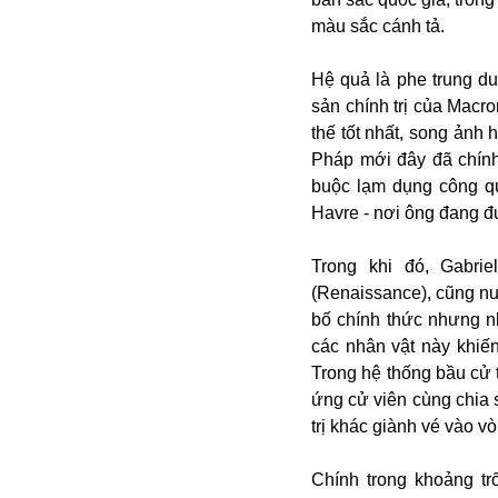
Bulagria
màu sắc cánh tả.
Hệ quả là phe trung d
Crimea
sản chính trị của Macr
Chính trị
thế tốt nhất, song ản
Công nghệ
Pháp mới đây đã chính
Chuyện hay
buộc lạm dụng công quỹ
Chuyện lạ
Havre - nơi ông đang đư
Cuộc sống quanh ta
Casino
Trong khi đó, Gabri
Chiến tranh thương mại
(Renaissance), cũng n
Chi hội phụ nữ TTTM Mátxcơva
bố chính thức nhưng nh
Chính trị Nga
các nhân vật này khiế
Chợ Vòm
Trong hệ thống bầu cử 
Cảnh sát
ứng cử viên cùng chia 
Cấm bay
trị khác giành vé vào vò
Cao tốc
Canada
Chính trong khoảng tr