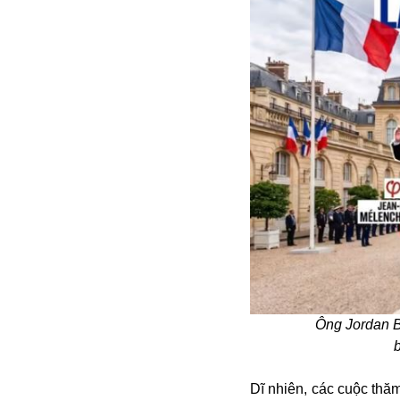
Alibaba
Angela Merkel
Aeroflot
ASEAN
Argentina
Ai
Azovstal
Ông Jordan B
Dĩ nhiên, các cuộc thă