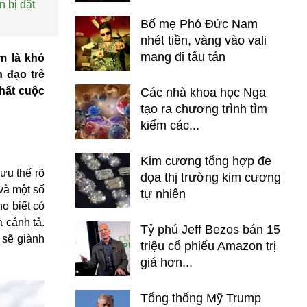
 bị đặt
Bố mẹ Phó Đức Nam
nhét tiền, vàng vào vali
mang đi tẩu tán
m là khó
 đạo trẻ
hất cuộc
Các nhà khoa học Nga
tạo ra chương trình tìm
kiếm các...
Kim cương tổng hợp đe
ưu thế rõ
dọa thị trường kim cương
và một số
tự nhiên
o biết có
 cánh tả.
Tỷ phú Jeff Bezos bán 15
 sẽ giành
triệu cổ phiếu Amazon trị
giá hơn...
Tổng thống Mỹ Trump