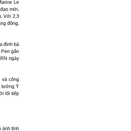
Marine Le
 đạo mới,
. Với 2,3
ăng động,
a đình bà
e Pen gắn
ì RN ngày
" và công
ủ tướng Ý
i lối tiếp
 ánh tình