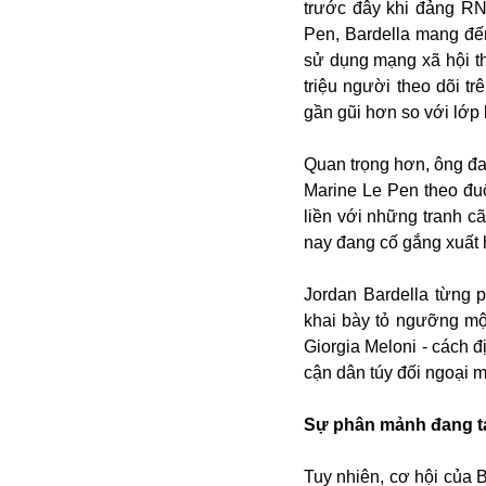
Campuchia
trước đây khi đảng RN
Chính phủ
Pen, Bardella mang đến
Chính sách
sử dụng mạng xã hội th
Covid-19
triệu người theo dõi t
Cổ phiếu
gần gũi hơn so với lớp
Cuốn sách
Donald Trump
Công dân
Quan trọng hơn, ông đa
Du lịch Nga
Chống dịch
Marine Le Pen theo đu
Du lịch
Cuộc sống
liền với những tranh c
Du học
Cà phê
nay đang cố gắng xuất 
Du học Tâm Phong
Camera
Donbass
Công nghiệp
Jordan Bardella từng 
Diễn viên
Covid-19 tại Nga
khai bày tỏ ngưỡng mộ
Elon Musk
Dubai
Chiến tranh lạnh
Giorgia Meloni - cách đ
Emmanuel Macron
Do thái
CIA
cận dân túy đối ngoại 
Estonia
Doanh nghiệp
ECOWAS
Dạy con
Sự phân mảnh đang tạ
Du khách Nga
Du học sinh
Tuy nhiên, cơ hội của 