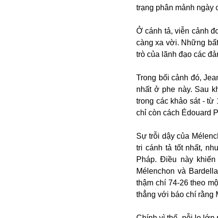
Dịch vụ
trạng phân mảnh ngày cà
Diego Maradona
Di cư
Facebook
Ở cánh tả, viễn cảnh đ
Dòng chảy phương Bắc 1
FED
càng xa vời. Những bất 
Dải Gaza
Fansipan
trò của lãnh đạo các đản
F0
FLC
Trong bối cảnh đó, Je
F-16
nhất ở phe này. Sau kh
trong các khảo sát - từ 
chỉ còn cách Édouard 
Sự trỗi dậy của Mélenc
tri cánh tả tốt nhất, 
Pháp. Điều này khiến
Mélenchon và Bardella
Gương sáng
thậm chí 74-26 theo mộ
Golf
thẳng với báo chí rằng 
Giáng sinh
GDP
Chính vì thế, nỗi lo lớ