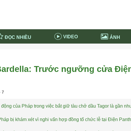
VIDEO
ĐỌC NHIỀU
ẢNH
in và ứng dụng
Tiêu điểm Covid-19
d-19 tại Nga
Thời sự
ardella: Trước ngưỡng cửa Điệ
n nước Nga
NABU EDUCATION
 nước Nga
Tử vi hàng ngày
 Nga - Việt Nam
Phân tích chính trị
 7
 động của Pháp trong việc bắt giữ tàu chở dầu Tagor là gần n
háp bị khám xét vì nghi vấn hợp đồng tổ chức lễ tại Điện Pant