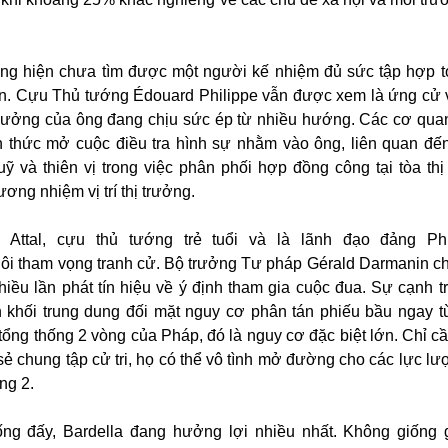
ung hiện chưa tìm được một người kế nhiệm đủ sức tập hợp t
on. Cựu Thủ tướng Édouard Philippe vẫn được xem là ứng cử v
h hưởng của ông đang chịu sức ép từ nhiều hướng. Các cơ qua
 thức mở cuộc điều tra hình sự nhằm vào ông, liên quan đế
 và thiên vị trong việc phân phối hợp đồng công tại tòa thị
ơng nhiệm vị trí thị trưởng.
el Attal, cựu thủ tướng trẻ tuổi và là lãnh đạo đảng P
uôi tham vọng tranh cử. Bộ trưởng Tư pháp Gérald Darmanin c
iều lần phát tín hiệu về ý định tham gia cuộc đua. Sự cạnh t
n khối trung dung đối mặt nguy cơ phân tán phiếu bầu ngay t
tổng thống 2 vòng của Pháp, đó là nguy cơ đặc biệt lớn. Chỉ cầ
sẻ chung tập cử tri, họ có thể vô tình mở đường cho các lực lư
ng 2.
ống đấy, Bardella đang hưởng lợi nhiều nhất. Không giống 