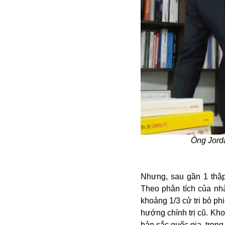
Buôn bán ở Nga
Bộ Quốc phòng
Bác Hồ
Bộ Y tế
Bão tuyết
Bệnh viện
Bản quyền
Bảo tàng
Blockchain
Bộ Ngoại giao
Bình Dương
Ông Jorda
Biển Đen
Boeing
Bình Định
Nhưng, sau gần 1 thập
Bulgaria
Theo phân tích của nhà
Biến chủng
khoảng 1/3 cử tri bỏ p
Baikal
hướng chính trị cũ. Kh
Bakhmut
bản sắc quốc gia, tron