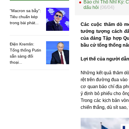
Báo chí Thổ Nhĩ Kỳ: 
dấu hỏi
(06/04)
“Macron sa bẫy”:
Tiêu chuẩn kép
trong bài phát...
Các cuộc thăm dò mớ
tưởng tượng cách đây
của đảng Tập hợp Quố
Điện Kremlin:
bầu cử tổng thống nă
Tổng thống Putin
sẵn sàng đối
Lợi thế của người dẫ
thoại...
Những kết quả thăm dò
rệt trên đường đua vào
cơ quan báo chí địa p
An ninh
ý định bỏ phiếu cho ông
Anh
Trong các kịch bản vò
Australia
chiến thắng, dù sít sao
Amazon
Army Games
Apple