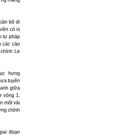
oàn bộ di
iên có vị
n tư pháp
n các cáo
 chính Le
hục hưng
hưa tuyên
ranh giữa
ừ vòng 1.
n một vài
ợng chính
giai đoạn