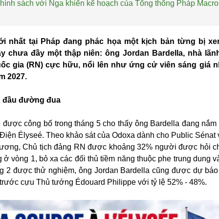
Chính sách với Nga khiến kế hoạch của Tổng thống Pháp Macron
i nhất tại Pháp đang phác họa một kịch bản từng bị xe
 chưa đầy một thập niên: ông Jordan Bardella, nhà lãnh
c gia (RN) cực hữu, nổi lên như ứng cử viên sáng giá n
m 2027.
n đầu đường đua
 được công bố trong tháng 5 cho thấy ông Bardella đang nắm 
 Điện Élyseé. Theo khảo sát của Odoxa dành cho Public Sénat 
hương, Chủ tịch đảng RN được khoảng 32% người được hỏi ch
 ở vòng 1, bỏ xa các đối thủ tiềm năng thuộc phe trung dung và
ng 2 được thử nghiệm, ông Jordan Bardella cũng được dự báo
, trước cựu Thủ tướng Édouard Philippe với tỷ lệ 52% - 48%.