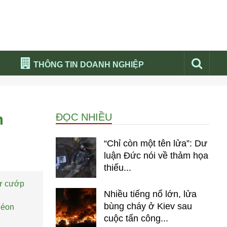
THÔNG TIN DOANH NGHIỆP
Đừng bỏ lỡ
Nổi bật báo nga
n
ĐỌC NHIỀU
Thư viện media
Phân tích thị trường Nga 2026
“Chỉ còn một tên lửa”: Dư
luận Đức nói về thảm họa
thiếu...
hư cướp
Nhiều tiếng nổ lớn, lửa
bùng cháy ở Kiev sau
héon
cuộc tấn công...