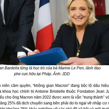
n Bardella từng là học trò của bà Marine Le Pen, lãnh đạo
phe cực hữu tại Pháp. Ảnh: JDD
 niên cầm quyền, “không gian Macron” đang bộc lộ dấu hiệu
 khoa học chính trị Antoine Bristielle thuộc Fondation Jean Ja
hiếu cho ông Macron năm 2022 được xem là vẫn "trung thành" v
oảng 25% đã dịch chuyển sang bên phải do lo ngại về nhập cư 
g khi khoảng 25% khác nghiêng về các chủ đề xã hội và môi tr