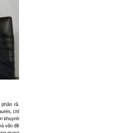
 phân rã.
urès, chỉ
ới khuynh
và vấn đề
ường mang