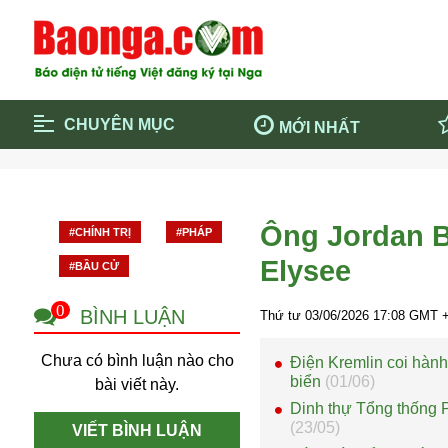
CHUYÊN MỤC
MỚI NHẤT
Trang chủ
Blockcha
Điểm tin chính
Dịch Covi
Ông Jordan B
#CHÍNH TRỊ
#PHÁP
Cộng đồng
Thông ti
Elysee
#BẦU CỬ
Cuộc sống quanh ta
Khám phá
Quảng cáo
Chính trị
0
BÌNH LUẬN
Thứ tư 03/06/2026
17:08
GMT +
Chưa có bình luận nào cho
Điện Kremlin coi hành
biển
(01/06)
bài viết này.
Dinh thự Tổng thống P
(23/05)
VIẾT BÌNH LUẬN