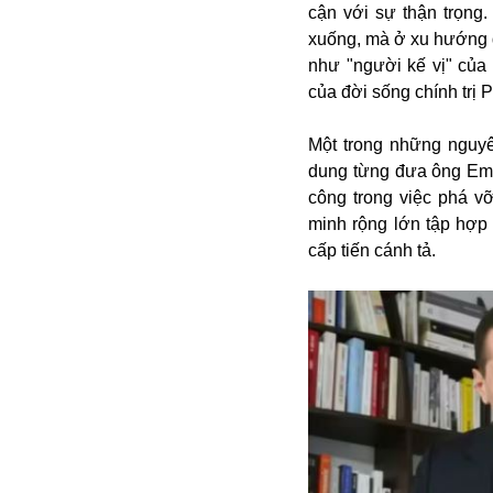
cận với sự thận trọng
xuống, mà ở xu hướng đ
như "người kế vị" của
của đời sống chính trị 
Một trong những nguyên
dung từng đưa ông Em
công trong việc phá v
minh rộng lớn tập hợp
Bói toán
cấp tiến cánh tả.
Bóng đá
Bill Gates
BĐS
Bí ẩn
Bitcoin
Bamboo Airways
Báo Nga có gì?
Biển Đông
Barrack Obama
Bắc Kinh