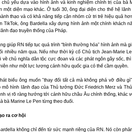
 chủ yếu dựa vào hình ảnh và kinh nghiệm chính trị của bà 
 một diện mạo khác. Ở tuổi 30, ông đại diện cho thế hệ lãnh
ành thạo và có khả năng tiếp cận nhóm cử tri trẻ hiệu quả hơn
rên TikTok, ông Bardella xây dựng hình ảnh một chính khách n
 lãnh đạo truyền thống của Pháp.
ng giúp RN tiếp tục quá trình “bình thường hóa" hình ảnh mà gi
ổi nhiều năm qua. Nếu như thời kỳ cố Chủ tịch Jean-Marie L
ãi về chủ nghĩa dân tộc cực đoan và các phát ngôn gây sốc, th
hiện như một lực lượng cánh hữu quốc gia có thể cầm quyền.
phát biểu ông muốn "thay đổi tất cả mà không phá vỡ điều gì
 mô hình lãnh đạo của Thủ tướng Đức Friedrich Merz và Th
ịnh vị rõ ràng hướng tới cánh hữu châu Âu chính thống, khác vớ
mà bà Marine Le Pen từng theo đuổi.
o ra cơ hội
Bardella không chỉ đến từ sức mạnh riêng của RN. Nó còn phản