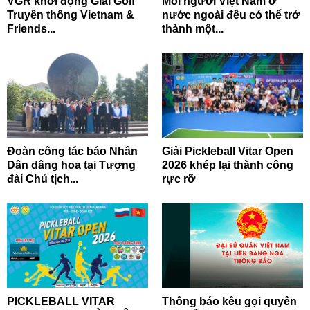
VGR khởi động Giải Golf
Mỗi người Việt Nam ở
Truyền thống Vietnam &
nước ngoài đều có thể trở
Friends...
thành một...
Đoàn công tác báo Nhân
Giải Pickleball Vitar Open
Dân dâng hoa tại Tượng
2026 khép lại thành công
đài Chủ tịch...
rực rỡ
PICKLEBALL VITAR
Thông báo kêu gọi quyên