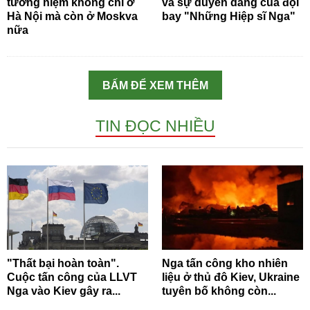
tưởng niệm không chỉ ở
và sự duyên dáng của đội
Hà Nội mà còn ở Moskva
bay "Những Hiệp sĩ Nga"
nữa
BẤM ĐỂ XEM THÊM
TIN ĐỌC NHIỀU
"Thất bại hoàn toàn".
Nga tấn công kho nhiên
Cuộc tấn công của LLVT
liệu ở thủ đô Kiev, Ukraine
Nga vào Kiev gây ra...
tuyên bố không còn...