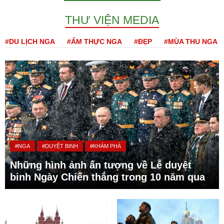
THƯ VIỆN MEDIA
#DU LỊCH NGA
#ẨM THỰC NGA
#ĐẸP
#MÙA THU NGA
#NGA
#DUYỆT BINH
#KHÁM PHÁ
Những hình ảnh ấn tượng về Lễ duyệt
binh Ngày Chiến thắng trong 10 năm qua