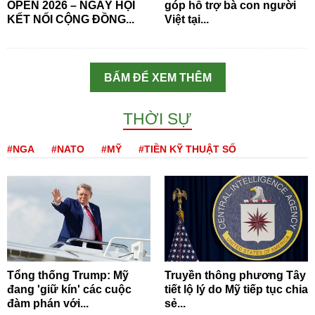
OPEN 2026 – NGÀY HỘI
góp hỗ trợ bà con người
KẾT NỐI CỘNG ĐỒNG...
Việt tại...
BẤM ĐỂ XEM THÊM
THỜI SỰ
#NGA
#NATO
#MỸ
#TIỀN KỸ THUẬT SỐ
Tổng thống Trump: Mỹ
Truyền thông phương Tây
đang 'giữ kín' các cuộc
tiết lộ lý do Mỹ tiếp tục chia
đàm phán với...
sẻ...