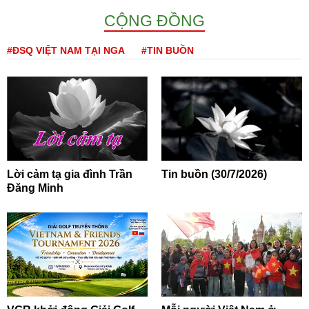
CỘNG ĐỒNG
#ĐSQ VIỆT NAM TẠI NGA
#TIN BUỒN
Lời cảm tạ gia đình Trần
Tin buồn (30/7/2026)
Đăng Minh