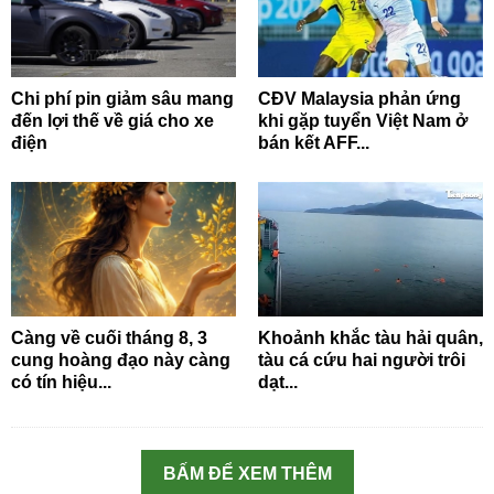
Chi phí pin giảm sâu mang
CĐV Malaysia phản ứng
đến lợi thế về giá cho xe
khi gặp tuyển Việt Nam ở
điện
bán kết AFF...
Càng về cuối tháng 8, 3
Khoảnh khắc tàu hải quân,
cung hoàng đạo này càng
tàu cá cứu hai người trôi
có tín hiệu...
dạt...
BẤM ĐỂ XEM THÊM