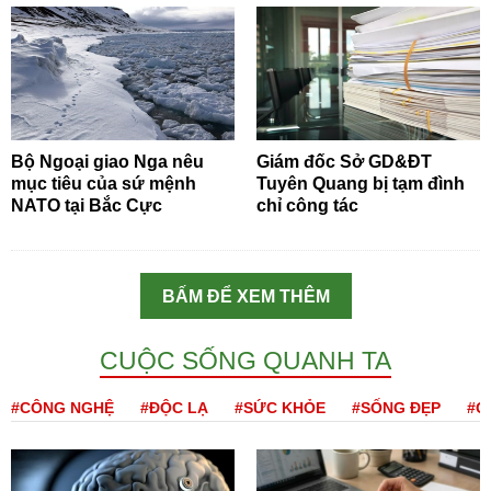
Bộ Ngoại giao Nga nêu
Giám đốc Sở GD&ĐT
mục tiêu của sứ mệnh
Tuyên Quang bị tạm đình
NATO tại Bắc Cực
chỉ công tác
BẤM ĐỂ XEM THÊM
CUỘC SỐNG QUANH TA
#CÔNG NGHỆ
#ĐỘC LẠ
#SỨC KHỎE
#SỐNG ĐẸP
#Q