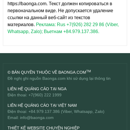
https://baonga.com. Текст должен копироваться в
первоначальном виде. Не допускается удаление
ссылки на данный веб-сайт из текстов
материалов.
Реклама: Rus +7(926) 282 29 86 (Viber,
Whatsapp, Zalo); Вьетнам +84.979.137.386.
TM
© BẢN QUYỀN THUỘC VỀ BAONGA.COM
Đề nghị ghi nguồn Baonga.com khi sử dụng lại thông tin
LIÊN HỆ QUẢNG CÁO TẠI NGA
Điện thoại: +7(960) 222 1999
LIÊN HỆ QUẢNG CÁO TẠI VIỆT NAM
Điện thoại: +84.979.137.386 (Viber, Whatsapp, Zalo)
Email:
info@baonga.com
THIẾT KẾ WEBSITE CHUYÊN NGHIỆP