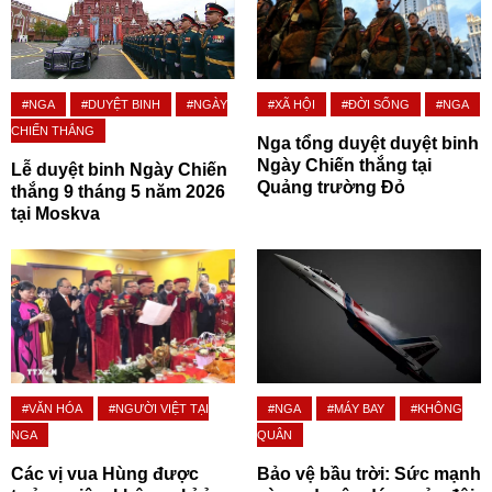
#NGA
#DUYỆT BINH
#NGÀY
#XÃ HỘI
#ĐỜI SỐNG
#NGA
CHIẾN THẮNG
Nga tổng duyệt duyệt binh
Ngày Chiến thắng tại
Lễ duyệt binh Ngày Chiến
Quảng trường Đỏ
thắng 9 tháng 5 năm 2026
tại Moskva
#VĂN HÓA
#NGƯỜI VIỆT TẠI
#NGA
#MÁY BAY
#KHÔNG
NGA
QUÂN
Các vị vua Hùng được
Bảo vệ bầu trời: Sức mạnh