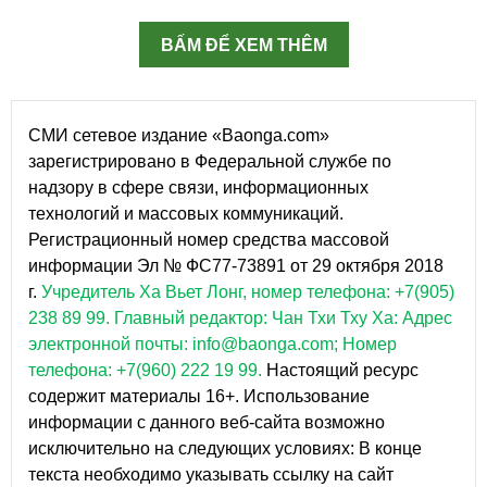
BẤM ĐỂ XEM THÊM
СМИ сетевое издание «Baonga.com»
зарегистрировано в Федеральной службе по
надзору в сфере связи, информационных
технологий и массовых коммуникаций.
Регистрационный номер средства массовой
информации Эл № ФС77-73891 от 29 октября 2018
г.
Учредитель Ха Вьет Лонг, номер телефона: +7(905)
238 89 99.
Главный редактор: Чан Тхи Тху Ха: Адрес
электронной почты: info@baonga.com; Номер
телефона: +7(960) 222 19 99.
Настоящий ресурс
содержит материалы 16+. Использование
информации с данного веб-сайта возможно
исключительно на следующих условиях: В конце
текста необходимо указывать ссылку на сайт