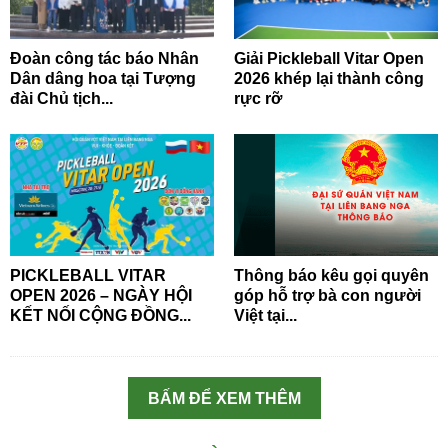
Đoàn công tác báo Nhân
Giải Pickleball Vitar Open
Dân dâng hoa tại Tượng
2026 khép lại thành công
đài Chủ tịch...
rực rỡ
PICKLEBALL VITAR
Thông báo kêu gọi quyên
OPEN 2026 – NGÀY HỘI
góp hỗ trợ bà con người
KẾT NỐI CỘNG ĐỒNG...
Việt tại...
BẤM ĐỂ XEM THÊM