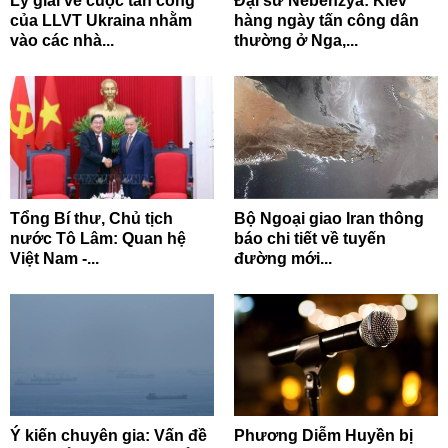
Lý giải về cuộc tấn công
Đại sứ Nebenzya: Kiev
của LLVT Ukraina nhằm
hàng ngày tấn công dân
vào các nhà...
thường ở Nga,...
Tổng Bí thư, Chủ tịch
Bộ Ngoại giao Iran thông
nước Tô Lâm: Quan hệ
báo chi tiết về tuyến
Việt Nam -...
đường mới...
Ý kiến chuyên gia: Vấn đề
Phương Diễm Huyền bị