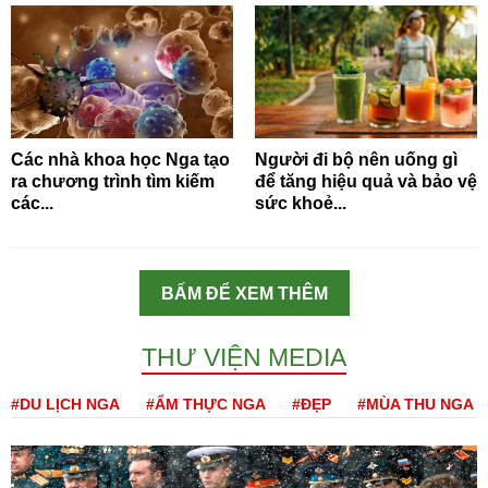
Các nhà khoa học Nga tạo
Người đi bộ nên uống gì
ra chương trình tìm kiếm
để tăng hiệu quả và bảo vệ
các...
sức khoẻ...
BẤM ĐỂ XEM THÊM
THƯ VIỆN MEDIA
#DU LỊCH NGA
#ẨM THỰC NGA
#ĐẸP
#MÙA THU NGA