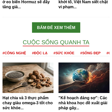
ở eo biển Hormuz sẽ đẩy
khởi tố, Việt Nam siết chặt
tăng giá...
vi phạm...
BẤM ĐỂ XEM THÊM
CUỘC SỐNG QUANH TA
#CÔNG NGHỆ
#ĐỘC LẠ
#SỨC KHỎE
#SỐNG ĐẸP
#Q
Hạt chia và 3 thực phẩm
"Kế hoạch đáng sợ": Các
chay giàu omega-3 tốt cho
nhà khoa học đề xuất giải
sức khỏe...
pháp gây...