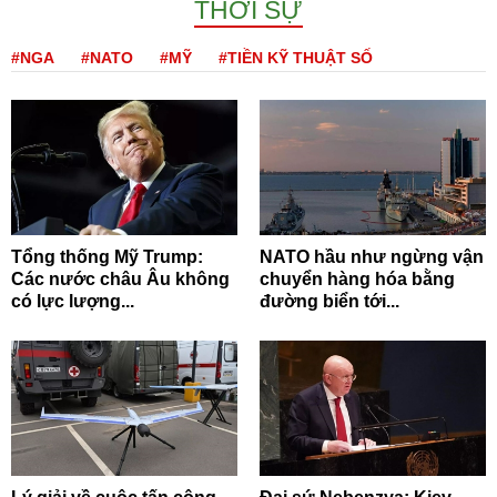
THỜI SỰ
#NGA
#NATO
#MỸ
#TIỀN KỸ THUẬT SỐ
Tổng thống Mỹ Trump:
NATO hầu như ngừng vận
Các nước châu Âu không
chuyển hàng hóa bằng
có lực lượng...
đường biển tới...