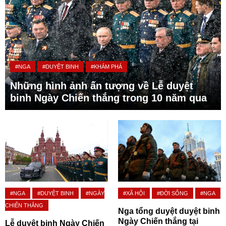
#NGA
#DUYỆT BINH
#KHÁM PHÁ
Những hình ảnh ấn tượng về Lễ duyệt
binh Ngày Chiến thắng trong 10 năm qua
#NGA
#DUYỆT BINH
#NGÀY
#XÃ HỘI
#ĐỜI SỐNG
#NGA
CHIẾN THẮNG
Nga tổng duyệt duyệt binh
Ngày Chiến thắng tại
Lễ duyệt binh Ngày Chiến