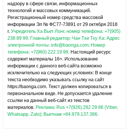
надзору в сфере связи, информационных
технологий и массовых коммуникаций.
Регистрационный номер средства массовой
информации Эл № ФС77-73891 от 29 октября 2018
г.
Учредитель Ха Вьет Лонг, номер телефона: +7(905)
238 89 99.
Главный редактор: Чан Тхи Тху Ха: Адрес
электронной почты: info@baonga.com; Номер
телефона: +7(960) 222 19 99.
Настоящий ресурс
содержит материалы 16+. Использование
информации с данного веб-сайта возможно
исключительно на следующих условиях: В конце
текста необходимо указывать ссылку на сайт
https://baonga.com. Текст должен копироваться в
первоначальном виде. Не допускается удаление
ссылки на данный веб-сайт из текстов
материалов.
Реклама: Rus +7(926) 282 29 86 (Viber,
Whatsapp, Zalo); Вьетнам +84.979.137.386.