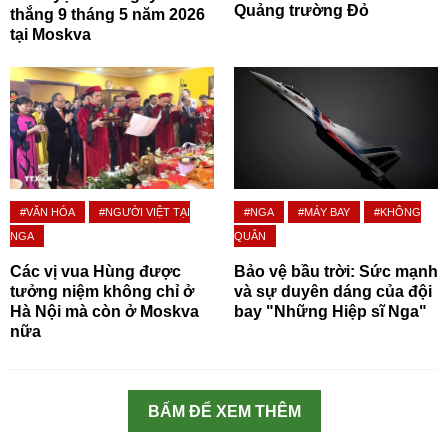
Quảng trường Đỏ
thắng 9 tháng 5 năm 2026
tại Moskva
#VĂN HÓA
#NGƯỜI VIỆT TẠI
#NGA
#MÁY BAY
#KHÔNG
NGA
QUÂN
Các vị vua Hùng được
Bảo vệ bầu trời: Sức mạnh
tưởng niệm không chỉ ở
và sự duyên dáng của đội
Hà Nội mà còn ở Moskva
bay "Những Hiệp sĩ Nga"
nữa
BẤM ĐỂ XEM THÊM