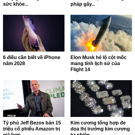
sức khỏe...
pháp gây...
6 điều cần biết về iPhone
Elon Musk hé lộ cột mốc
năm 2028
mang tính lịch sử của
Flight 14
Tỷ phú Jeff Bezos bán 15
Kim cương tổng hợp đe
triệu cổ phiếu Amazon trị
dọa thị trường kim cương
giá hơn...
tự nhiên