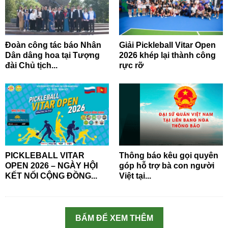
Đoàn công tác báo Nhân
Giải Pickleball Vitar Open
Dân dâng hoa tại Tượng
2026 khép lại thành công
đài Chủ tịch...
rực rỡ
PICKLEBALL VITAR
Thông báo kêu gọi quyên
OPEN 2026 – NGÀY HỘI
góp hỗ trợ bà con người
KẾT NỐI CỘNG ĐỒNG...
Việt tại...
BẤM ĐỂ XEM THÊM