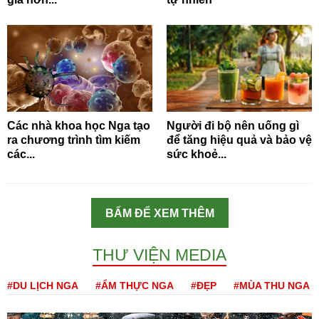
Các nhà khoa học Nga tạo
Người đi bộ nên uống gì
ra chương trình tìm kiếm
để tăng hiệu quả và bảo vệ
các...
sức khoẻ...
BẤM ĐỂ XEM THÊM
THƯ VIỆN MEDIA
#DU LỊCH NGA
#ẨM THỰC NGA
#ĐẸP
#MÙA THU NGA