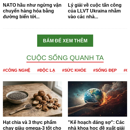
NATO hầu như ngừng vận
Lý giải về cuộc tấn công
chuyển hàng hóa bằng
của LLVT Ukraina nhằm
đường biển tới...
vào các nhà...
BẤM ĐỂ XEM THÊM
CUỘC SỐNG QUANH TA
#CÔNG NGHỆ
#ĐỘC LẠ
#SỨC KHỎE
#SỐNG ĐẸP
#Q
Hạt chia và 3 thực phẩm
"Kế hoạch đáng sợ": Các
chay giàu omega-3 tốt cho
nhà khoa học đề xuất giải