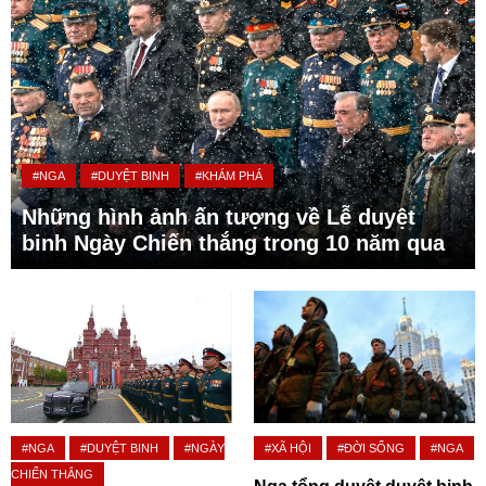
#NGA
#DUYỆT BINH
#KHÁM PHÁ
Những hình ảnh ấn tượng về Lễ duyệt
binh Ngày Chiến thắng trong 10 năm qua
#NGA
#DUYỆT BINH
#NGÀY
#XÃ HỘI
#ĐỜI SỐNG
#NGA
CHIẾN THẮNG