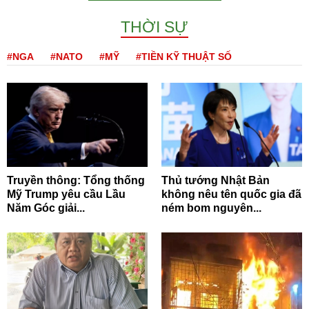
THỜI SỰ
#NGA
#NATO
#MỸ
#TIỀN KỸ THUẬT SỐ
Truyền thông: Tổng thống
Thủ tướng Nhật Bản
Mỹ Trump yêu cầu Lầu
không nêu tên quốc gia đã
Năm Góc giải...
ném bom nguyên...