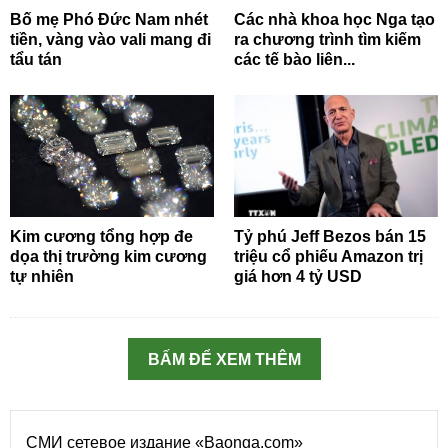
Bố mẹ Phó Đức Nam nhét
Các nhà khoa học Nga tạo
tiền, vàng vào vali mang đi
ra chương trình tìm kiếm
tẩu tán
các tế bào liên...
Kim cương tổng hợp đe
Tỷ phú Jeff Bezos bán 15
dọa thị trường kim cương
triệu cổ phiếu Amazon trị
tự nhiên
giá hơn 4 tỷ USD
BẤM ĐỂ XEM THÊM
СМИ сетевое издание «Baonga.com»