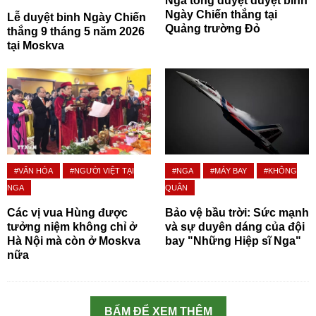
Nga tổng duyệt duyệt binh
Ngày Chiến thắng tại
Lễ duyệt binh Ngày Chiến
Quảng trường Đỏ
thắng 9 tháng 5 năm 2026
tại Moskva
#VĂN HÓA
#NGƯỜI VIỆT TẠI
#NGA
#MÁY BAY
#KHÔNG
NGA
QUÂN
Các vị vua Hùng được
Bảo vệ bầu trời: Sức mạnh
tưởng niệm không chỉ ở
và sự duyên dáng của đội
Hà Nội mà còn ở Moskva
bay "Những Hiệp sĩ Nga"
nữa
BẤM ĐỂ XEM THÊM