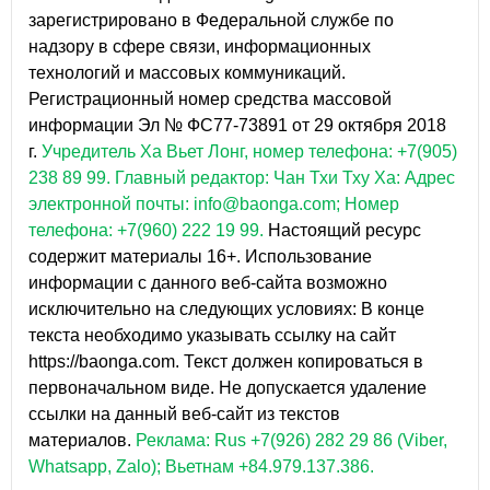
зарегистрировано в Федеральной службе по
надзору в сфере связи, информационных
технологий и массовых коммуникаций.
Регистрационный номер средства массовой
информации Эл № ФС77-73891 от 29 октября 2018
г.
Учредитель Ха Вьет Лонг, номер телефона: +7(905)
238 89 99.
Главный редактор: Чан Тхи Тху Ха: Адрес
электронной почты: info@baonga.com; Номер
телефона: +7(960) 222 19 99.
Настоящий ресурс
содержит материалы 16+. Использование
информации с данного веб-сайта возможно
исключительно на следующих условиях: В конце
текста необходимо указывать ссылку на сайт
https://baonga.com. Текст должен копироваться в
первоначальном виде. Не допускается удаление
ссылки на данный веб-сайт из текстов
материалов.
Реклама: Rus +7(926) 282 29 86 (Viber,
Whatsapp, Zalo); Вьетнам +84.979.137.386.