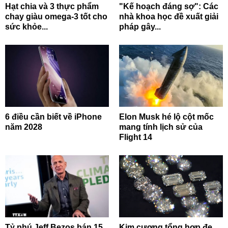
Hạt chia và 3 thực phẩm
"Kế hoạch đáng sợ": Các
chay giàu omega-3 tốt cho
nhà khoa học đề xuất giải
sức khỏe...
pháp gây...
6 điều cần biết về iPhone
Elon Musk hé lộ cột mốc
năm 2028
mang tính lịch sử của
Flight 14
Tỷ phú Jeff Bezos bán 15
Kim cương tổng hợp đe