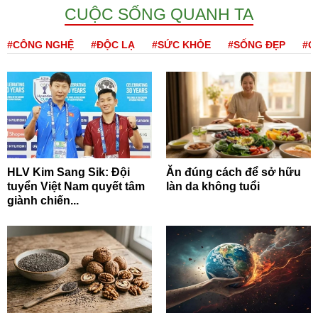
CUỘC SỐNG QUANH TA
#CÔNG NGHỆ
#ĐỘC LẠ
#SỨC KHỎE
#SỐNG ĐẸP
#Q
HLV Kim Sang Sik: Đội
Ăn đúng cách để sở hữu
tuyển Việt Nam quyết tâm
làn da không tuổi
giành chiến...