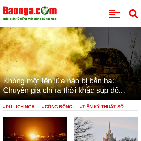
CHUYÊN MỤC
Không một tên lửa nào bị bắn hạ:
Chuyên gia chỉ ra thời khắc sụp đổ...
#DU LỊCH NGA
#CỘNG ĐỒNG
#TIỀN KỸ THUẬT SỐ