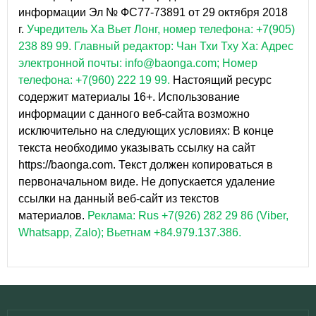
информации Эл № ФС77-73891 от 29 октября 2018
г.
Учредитель Ха Вьет Лонг, номер телефона: +7(905)
238 89 99.
Главный редактор: Чан Тхи Тху Ха: Адрес
электронной почты: info@baonga.com; Номер
телефона: +7(960) 222 19 99.
Настоящий ресурс
содержит материалы 16+. Использование
информации с данного веб-сайта возможно
исключительно на следующих условиях: В конце
текста необходимо указывать ссылку на сайт
https://baonga.com. Текст должен копироваться в
первоначальном виде. Не допускается удаление
ссылки на данный веб-сайт из текстов
материалов.
Реклама: Rus +7(926) 282 29 86 (Viber,
Whatsapp, Zalo); Вьетнам +84.979.137.386.