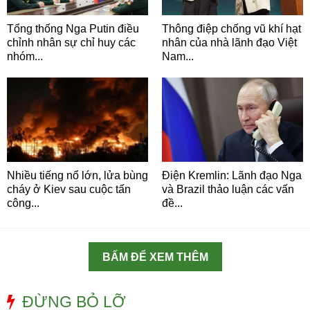
Tổng thống Nga Putin điều
Thông điệp chống vũ khí hạt
chỉnh nhân sự chỉ huy các
nhân của nhà lãnh đạo Việt
nhóm...
Nam...
Nhiều tiếng nổ lớn, lửa bùng
Điện Kremlin: Lãnh đạo Nga
cháy ở Kiev sau cuộc tấn
và Brazil thảo luận các vấn
công...
đề...
BẤM ĐỂ XEM THÊM
ĐỪNG BỎ LỠ