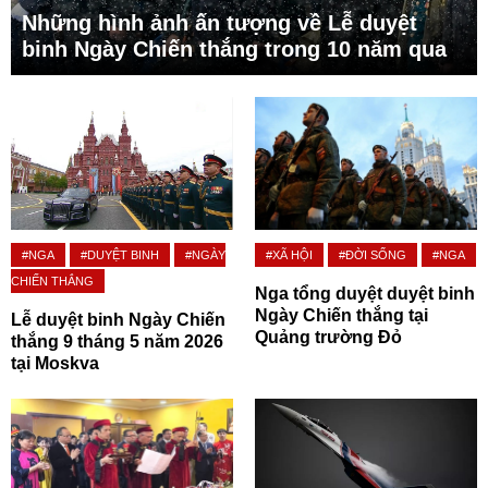
Những hình ảnh ấn tượng về Lễ duyệt
binh Ngày Chiến thắng trong 10 năm qua
#NGA
#DUYỆT BINH
#NGÀY
#XÃ HỘI
#ĐỜI SỐNG
#NGA
CHIẾN THẮNG
Nga tổng duyệt duyệt binh
Ngày Chiến thắng tại
Lễ duyệt binh Ngày Chiến
Quảng trường Đỏ
thắng 9 tháng 5 năm 2026
tại Moskva