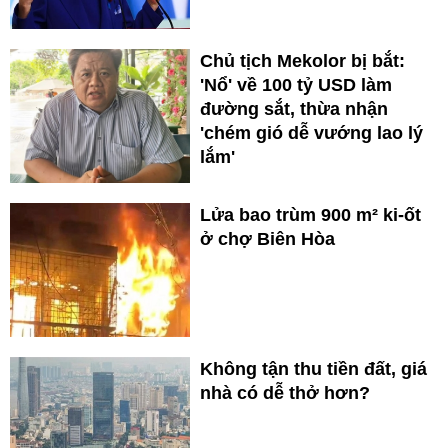
Chủ tịch Mekolor bị bắt:
'Nổ' về 100 tỷ USD làm
đường sắt, thừa nhận
'chém gió dễ vướng lao lý
lắm'
Lửa bao trùm 900 m² ki-ốt
ở chợ Biên Hòa
Không tận thu tiền đất, giá
nhà có dễ thở hơn?