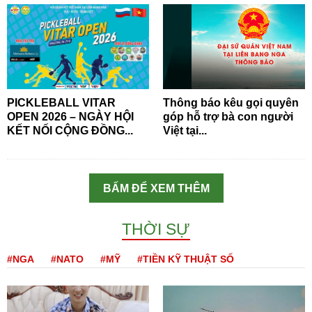
PICKLEBALL VITAR
Thông báo kêu gọi quyên
OPEN 2026 – NGÀY HỘI
góp hỗ trợ bà con người
KẾT NỐI CỘNG ĐỒNG...
Việt tại...
BẤM ĐỂ XEM THÊM
THỜI SỰ
#NGA
#NATO
#MỸ
#TIỀN KỸ THUẬT SỐ