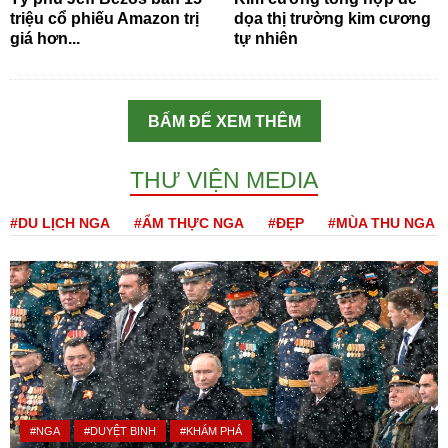
triệu cổ phiếu Amazon trị
dọa thị trường kim cương
giá hơn...
tự nhiên
BẤM ĐỂ XEM THÊM
THƯ VIỆN MEDIA
#DU LỊCH NGA
#ẨM THỰC NGA
#ĐẸP
#MÙA THU NGA
#NGA
#DUYỆT BINH
#KHÁM PHÁ