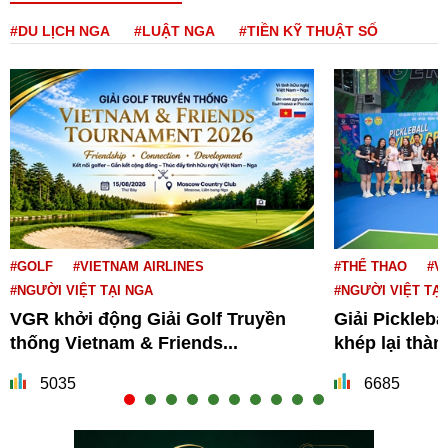
#DU LỊCH NGA
#LUẬT NGA
#TIỀN KỸ THUẬT SỐ
#GOLF
#VIETNAM AIRLINES
#THỂ THAO
#V
#NGƯỜI VIỆT TẠI NGA
#NGƯỜI VIỆT TẠI
VGR khởi động Giải Golf Truyền
Giải Pickleba
thống Vietnam & Friends...
khép lại thà
5035
6685