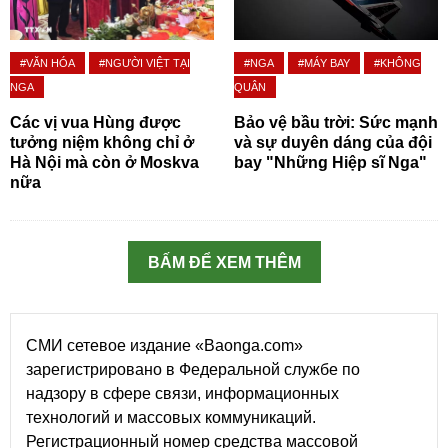
#VĂN HÓA
#NGƯỜI VIỆT TẠI
#NGA
#MÁY BAY
#KHÔNG
NGA
QUÂN
Các vị vua Hùng được
Bảo vệ bầu trời: Sức mạnh
tưởng niệm không chỉ ở
và sự duyên dáng của đội
Hà Nội mà còn ở Moskva
bay "Những Hiệp sĩ Nga"
nữa
BẤM ĐỂ XEM THÊM
СМИ сетевое издание «Baonga.com»
зарегистрировано в Федеральной службе по
надзору в сфере связи, информационных
технологий и массовых коммуникаций.
Регистрационный номер средства массовой