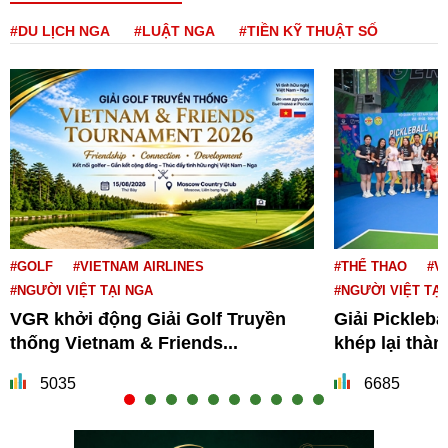
#DU LỊCH NGA
#LUẬT NGA
#TIỀN KỸ THUẬT SỐ
#GOLF
#VIETNAM AIRLINES
#THỂ THAO
#V
#NGƯỜI VIỆT TẠI NGA
#NGƯỜI VIỆT TẠI
VGR khởi động Giải Golf Truyền
Giải Pickleba
thống Vietnam & Friends...
khép lại thà
5035
6685