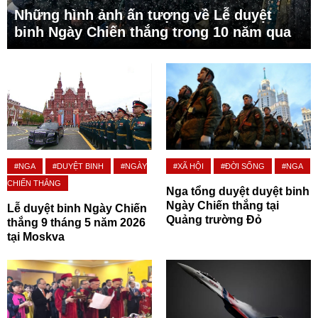
Những hình ảnh ấn tượng về Lễ duyệt
binh Ngày Chiến thắng trong 10 năm qua
#NGA
#DUYỆT BINH
#NGÀY
#XÃ HỘI
#ĐỜI SỐNG
#NGA
CHIẾN THẮNG
Nga tổng duyệt duyệt binh
Ngày Chiến thắng tại
Lễ duyệt binh Ngày Chiến
Quảng trường Đỏ
thắng 9 tháng 5 năm 2026
tại Moskva