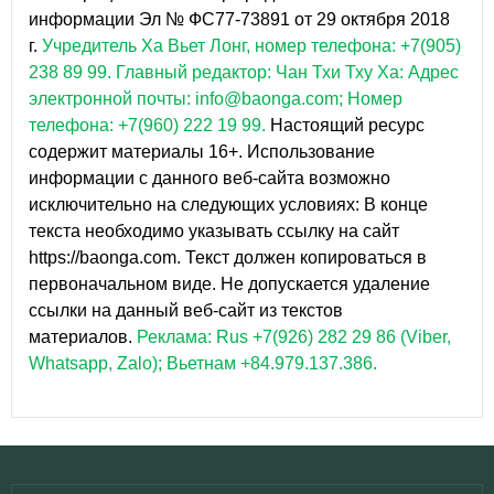
информации Эл № ФС77-73891 от 29 октября 2018
г.
Учредитель Ха Вьет Лонг, номер телефона: +7(905)
238 89 99.
Главный редактор: Чан Тхи Тху Ха: Адрес
электронной почты: info@baonga.com; Номер
телефона: +7(960) 222 19 99.
Настоящий ресурс
содержит материалы 16+. Использование
информации с данного веб-сайта возможно
исключительно на следующих условиях: В конце
текста необходимо указывать ссылку на сайт
https://baonga.com. Текст должен копироваться в
первоначальном виде. Не допускается удаление
ссылки на данный веб-сайт из текстов
материалов.
Реклама: Rus +7(926) 282 29 86 (Viber,
Whatsapp, Zalo); Вьетнам +84.979.137.386.