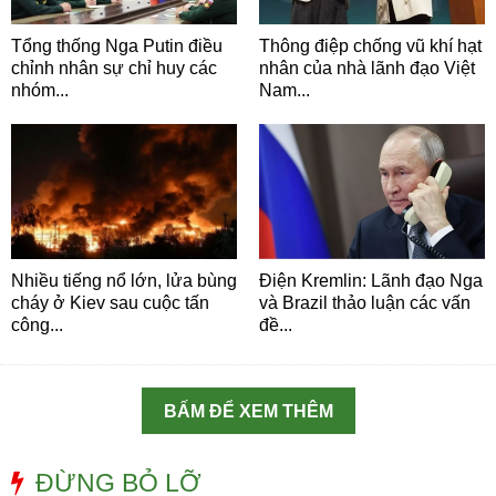
Tổng thống Nga Putin điều
Thông điệp chống vũ khí hạt
chỉnh nhân sự chỉ huy các
nhân của nhà lãnh đạo Việt
nhóm...
Nam...
Nhiều tiếng nổ lớn, lửa bùng
Điện Kremlin: Lãnh đạo Nga
cháy ở Kiev sau cuộc tấn
và Brazil thảo luận các vấn
công...
đề...
BẤM ĐỂ XEM THÊM
ĐỪNG BỎ LỠ