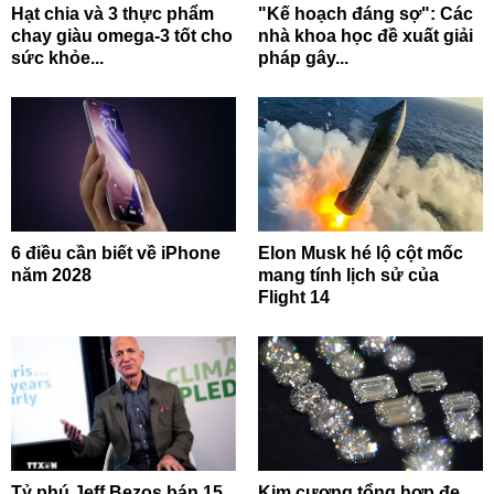
Hạt chia và 3 thực phẩm
"Kế hoạch đáng sợ": Các
chay giàu omega-3 tốt cho
nhà khoa học đề xuất giải
sức khỏe...
pháp gây...
6 điều cần biết về iPhone
Elon Musk hé lộ cột mốc
năm 2028
mang tính lịch sử của
Flight 14
Tỷ phú Jeff Bezos bán 15
Kim cương tổng hợp đe