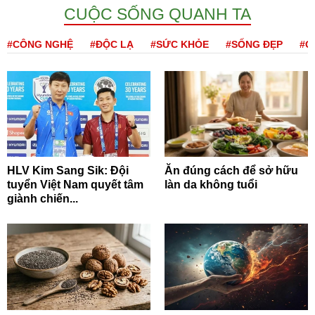
CUỘC SỐNG QUANH TA
#CÔNG NGHỆ
#ĐỘC LẠ
#SỨC KHỎE
#SỐNG ĐẸP
#Q
HLV Kim Sang Sik: Đội
Ăn đúng cách để sở hữu
tuyển Việt Nam quyết tâm
làn da không tuổi
giành chiến...