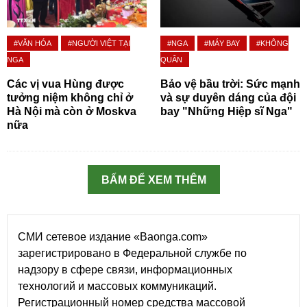
#VĂN HÓA
#NGƯỜI VIỆT TẠI
#NGA
#MÁY BAY
#KHÔNG
NGA
QUÂN
Các vị vua Hùng được
Bảo vệ bầu trời: Sức mạnh
tưởng niệm không chỉ ở
và sự duyên dáng của đội
Hà Nội mà còn ở Moskva
bay "Những Hiệp sĩ Nga"
nữa
BẤM ĐỂ XEM THÊM
СМИ сетевое издание «Baonga.com»
зарегистрировано в Федеральной службе по
надзору в сфере связи, информационных
технологий и массовых коммуникаций.
Регистрационный номер средства массовой