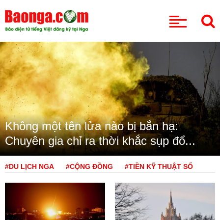
CHUYÊN MỤC
Không một tên lửa nào bị bắn hạ:
Chuyên gia chỉ ra thời khắc sụp đổ...
#DU LỊCH NGA
#CỘNG ĐỒNG
#TIỀN KỸ THUẬT SỐ