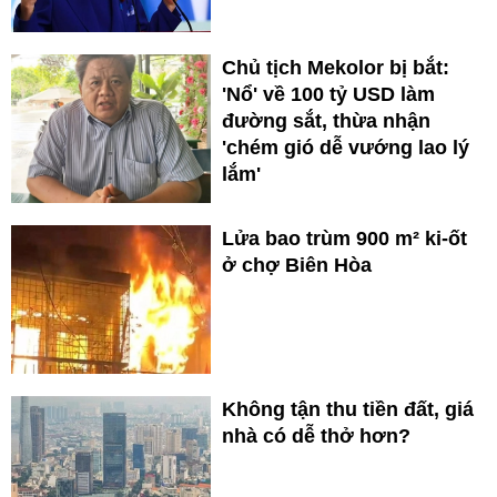
Chủ tịch Mekolor bị bắt:
'Nổ' về 100 tỷ USD làm
đường sắt, thừa nhận
'chém gió dễ vướng lao lý
lắm'
Lửa bao trùm 900 m² ki-ốt
ở chợ Biên Hòa
Không tận thu tiền đất, giá
nhà có dễ thở hơn?