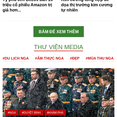
triệu cổ phiếu Amazon trị
dọa thị trường kim cương
giá hơn...
tự nhiên
BẤM ĐỂ XEM THÊM
THƯ VIỆN MEDIA
#DU LỊCH NGA
#ẨM THỰC NGA
#ĐẸP
#MÙA THU NGA
#NGA
#DUYỆT BINH
#KHÁM PHÁ