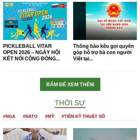
PICKLEBALL VITAR
Thông báo kêu gọi quyên
OPEN 2026 – NGÀY HỘI
góp hỗ trợ bà con người
KẾT NỐI CỘNG ĐỒNG...
Việt tại...
BẤM ĐỂ XEM THÊM
THỜI SỰ
#NGA
#NATO
#MỸ
#TIỀN KỸ THUẬT SỐ