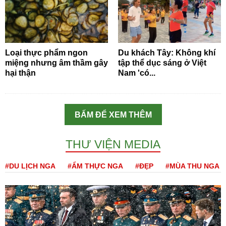
Loại thực phẩm ngon
Du khách Tây: Không khí
miệng nhưng âm thầm gây
tập thể dục sáng ở Việt
hại thận
Nam 'có...
BẤM ĐỂ XEM THÊM
THƯ VIỆN MEDIA
#DU LỊCH NGA
#ẨM THỰC NGA
#ĐẸP
#MÙA THU NGA