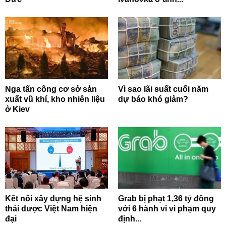
Nga tấn công cơ sở sản
Vì sao lãi suất cuối năm
xuất vũ khí, kho nhiên liệu
dự báo khó giảm?
ở Kiev
Kết nối xây dựng hệ sinh
Grab bị phạt 1,36 tỷ đồng
thái dược Việt Nam hiện
với 6 hành vi vi phạm quy
đại
định...