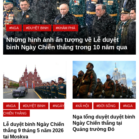
#NGA
#DUYỆT BINH
#KHÁM PHÁ
Những hình ảnh ấn tượng về Lễ duyệt
binh Ngày Chiến thắng trong 10 năm qua
#NGA
#DUYỆT BINH
#NGÀY
#XÃ HỘI
#ĐỜI SỐNG
#NGA
CHIẾN THẮNG
Nga tổng duyệt duyệt binh
Ngày Chiến thắng tại
Lễ duyệt binh Ngày Chiến
Quảng trường Đỏ
thắng 9 tháng 5 năm 2026
tại Moskva