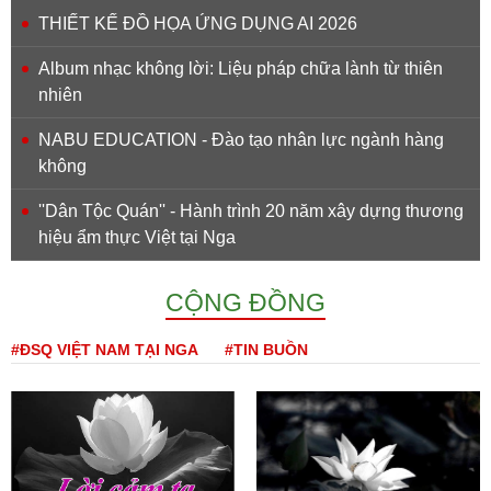
THIẾT KẾ ĐỒ HỌA ỨNG DỤNG AI 2026
Album nhạc không lời: Liệu pháp chữa lành từ thiên
nhiên
NABU EDUCATION - Đào tạo nhân lực ngành hàng
không
''Dân Tộc Quán'' - Hành trình 20 năm xây dựng thương
hiệu ẩm thực Việt tại Nga
CỘNG ĐỒNG
#ĐSQ VIỆT NAM TẠI NGA
#TIN BUỒN