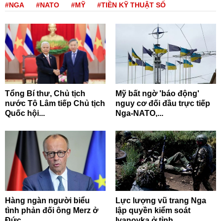
#NGA
#NATO
#MỸ
#TIỀN KỸ THUẬT SỐ
Tổng Bí thư, Chủ tịch
Mỹ bất ngờ 'báo động'
nước Tô Lâm tiếp Chủ tịch
nguy cơ đối đầu trực tiếp
Quốc hội...
Nga-NATO,...
Hàng ngàn người biểu
Lực lượng vũ trang Nga
tình phản đối ông Merz ở
lập quyền kiểm soát
Đức
Ivanovka ở tỉnh...