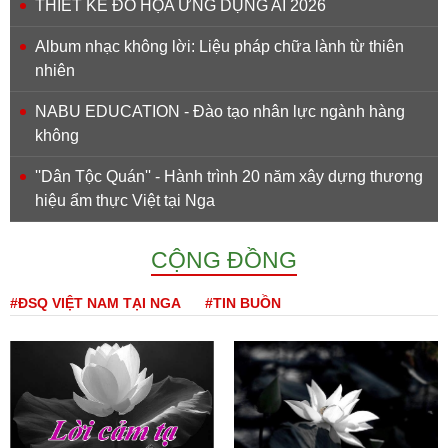
THIẾT KẾ ĐỒ HỌA ỨNG DỤNG AI 2026
Album nhạc không lời: Liệu pháp chữa lành từ thiên
nhiên
NABU EDUCATION - Đào tạo nhân lực ngành hàng
không
''Dân Tộc Quán'' - Hành trình 20 năm xây dựng thương
hiệu ẩm thực Việt tại Nga
CỘNG ĐỒNG
#ĐSQ VIỆT NAM TẠI NGA
#TIN BUỒN