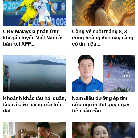
CĐV Malaysia phản ứng
Càng về cuối tháng 8, 3
khi gặp tuyển Việt Nam ở
cung hoàng đạo này càng
bán kết AFF...
có tín hiệu...
Khoảnh khắc tàu hải quân,
Nam điều dưỡng ép tim
tàu cá cứu hai người trôi
cứu người đột quỵ ngay
dạt...
trên sân cầu...