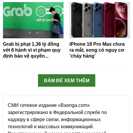
Grab bị phạt 1,36 tỷ đồng
iPhone 18 Pro Max chưa
với 6 hành vi vi phạm quy
ra mắt, song có nguy cơ
định bảo vệ quyền...
'cháy hàng'
BẤM ĐỂ XEM THÊM
СМИ сетевое издание «Baonga.com»
зарегистрировано в Федеральной службе по
надзору в сфере связи, информационных
технологий и массовых коммуникаций.