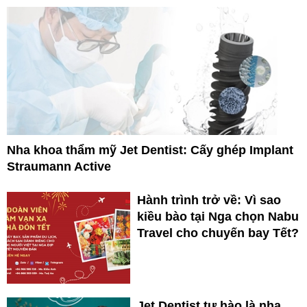
Nha khoa thẩm mỹ Jet Dentist: Cấy ghép Implant
Straumann Active
Hành trình trở về: Vì sao
kiều bào tại Nga chọn Nabu
Travel cho chuyến bay Tết?
Jet Dentist tự hào là nha