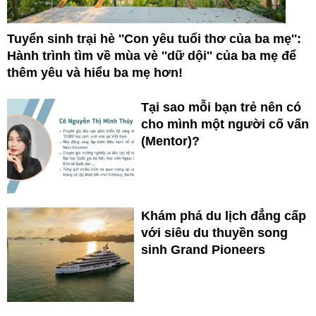
Tuyển sinh trại hè ''Con yêu tuổi thơ của ba mẹ'':
Hành trình tìm về mùa vè ''dữ dội'' của ba mẹ để
thêm yêu và hiểu ba mẹ hơn!
Tại sao mỗi bạn trẻ nên có
cho mình một người cố vấn
(Mentor)?
Khám phá du lịch đẳng cấp
với siêu du thuyền song
sinh Grand Pioneers