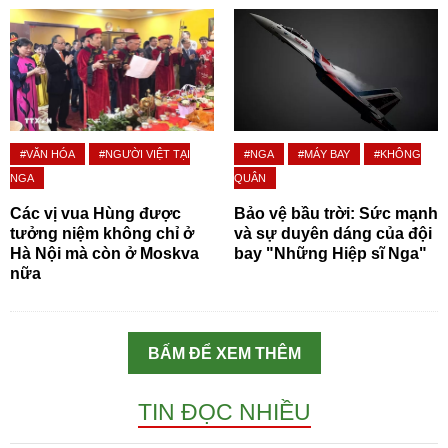
#VĂN HÓA
#NGƯỜI VIỆT TẠI
#NGA
#MÁY BAY
#KHÔNG
NGA
QUÂN
Các vị vua Hùng được
Bảo vệ bầu trời: Sức mạnh
tưởng niệm không chỉ ở
và sự duyên dáng của đội
Hà Nội mà còn ở Moskva
bay "Những Hiệp sĩ Nga"
nữa
BẤM ĐỂ XEM THÊM
TIN ĐỌC NHIỀU