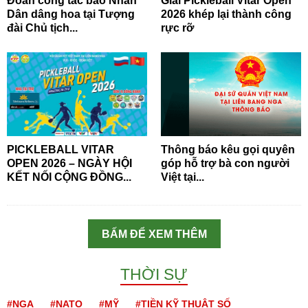
Đoàn công tác báo Nhân
Giải Pickleball Vitar Open
Dân dâng hoa tại Tượng
2026 khép lại thành công
đài Chủ tịch...
rực rỡ
PICKLEBALL VITAR
Thông báo kêu gọi quyên
OPEN 2026 – NGÀY HỘI
góp hỗ trợ bà con người
KẾT NỐI CỘNG ĐỒNG...
Việt tại...
BẤM ĐỂ XEM THÊM
THỜI SỰ
#NGA
#NATO
#MỸ
#TIỀN KỸ THUẬT SỐ