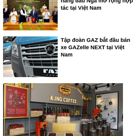
hàng đầu Nga mở rộng hợp
tác tại Việt Nam
Tập đoàn GAZ bắt đầu bán
xe GAZelle NEXT tại Việt
Nam