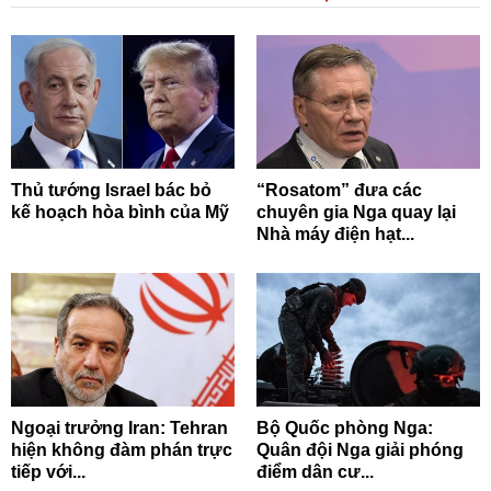
Thủ tướng Israel bác bỏ
“Rosatom” đưa các
kế hoạch hòa bình của Mỹ
chuyên gia Nga quay lại
Nhà máy điện hạt...
Ngoại trưởng Iran: Tehran
Bộ Quốc phòng Nga:
hiện không đàm phán trực
Quân đội Nga giải phóng
tiếp với...
điểm dân cư...