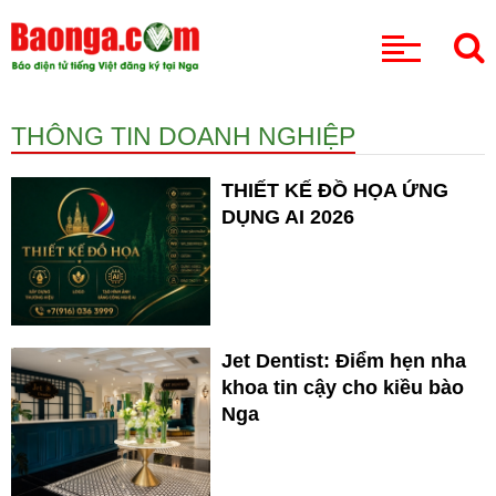
CHUYÊN MỤC
THÔNG TIN DOANH NGHIỆP
THIẾT KẾ ĐỒ HỌA ỨNG
DỤNG AI 2026
Jet Dentist: Điểm hẹn nha
khoa tin cậy cho kiều bào
Nga