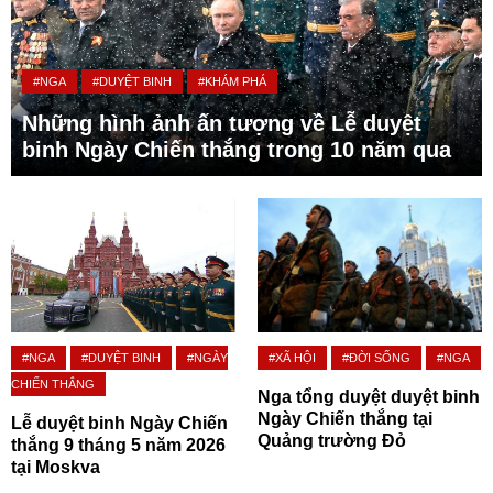
#NGA
#DUYỆT BINH
#KHÁM PHÁ
Những hình ảnh ấn tượng về Lễ duyệt
binh Ngày Chiến thắng trong 10 năm qua
#NGA
#DUYỆT BINH
#NGÀY
#XÃ HỘI
#ĐỜI SỐNG
#NGA
CHIẾN THẮNG
Nga tổng duyệt duyệt binh
Ngày Chiến thắng tại
Lễ duyệt binh Ngày Chiến
Quảng trường Đỏ
thắng 9 tháng 5 năm 2026
tại Moskva