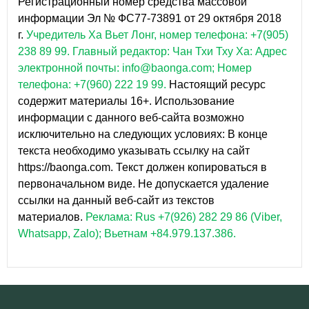
Регистрационный номер средства массовой
информации Эл № ФС77-73891 от 29 октября 2018
г.
Учредитель Ха Вьет Лонг, номер телефона: +7(905)
238 89 99.
Главный редактор: Чан Тхи Тху Ха: Адрес
электронной почты: info@baonga.com; Номер
телефона: +7(960) 222 19 99.
Настоящий ресурс
содержит материалы 16+. Использование
информации с данного веб-сайта возможно
исключительно на следующих условиях: В конце
текста необходимо указывать ссылку на сайт
https://baonga.com. Текст должен копироваться в
первоначальном виде. Не допускается удаление
ссылки на данный веб-сайт из текстов
материалов.
Реклама: Rus +7(926) 282 29 86 (Viber,
Whatsapp, Zalo); Вьетнам +84.979.137.386.