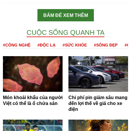
BẤM ĐỂ XEM THÊM
CUỘC SỐNG QUANH TA
#CÔNG NGHỆ
#ĐỘC LẠ
#SỨC KHỎE
#SỐNG ĐẸP
#Q
Món khoái khẩu của người
Chi phí pin giảm sâu mang
Việt có thể là ổ chứa sán
đến lợi thế về giá cho xe
điện