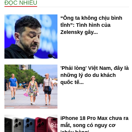
ĐỌC NHIỀU
“Ông ta không chịu bình
tĩnh”: Tình hình của
Zelensky gây...
'Phải lòng' Việt Nam, đây là
những lý do du khách
quốc tế...
iPhone 18 Pro Max chưa ra
mắt, song có nguy cơ