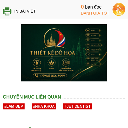
0
bạn đọc
IN BÀI VIẾT
ĐÁNH GIÁ TỐT
CHUYÊN MỤC LIÊN QUAN
#LÀM ĐẸP
#NHA KHOA
#JET DENTIST