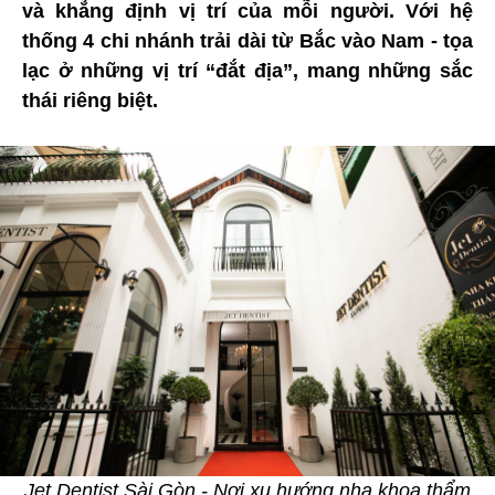
và khẳng định vị trí của mỗi người. Với hệ
thống 4 chi nhánh trải dài từ Bắc vào Nam - tọa
lạc ở những vị trí “đắt địa”, mang những sắc
thái riêng biệt.
Jet Dentist Sài Gòn - Nơi xu hướng nha khoa thẩm