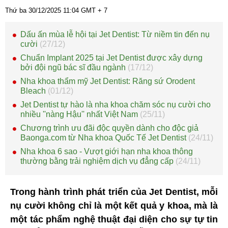
Thứ ba 30/12/2025
11:04
GMT + 7
Dấu ấn mùa lễ hội tại Jet Dentist: Từ niềm tin đến nụ
cười
(27/12)
Chuẩn Implant 2025 tại Jet Dentist được xây dựng
bởi đội ngũ bác sĩ đầu ngành
(17/12)
Nha khoa thẩm mỹ Jet Dentist: Răng sứ Orodent
Bleach
(01/12)
Jet Dentist tự hào là nha khoa chăm sóc nụ cười cho
nhiều ''nàng Hậu'' nhất Việt Nam
(25/11)
Chương trình ưu đãi độc quyền dành cho độc giả
Baonga.com từ Nha khoa Quốc Tế Jet Dentist
(24/11)
Nha khoa 6 sao - Vượt giới hạn nha khoa thông
thường bằng trải nghiệm dịch vụ đẳng cấp
(24/11)
Trong hành trình phát triển của Jet Dentist, mỗi
nụ cười không chỉ là một kết quả y khoa, mà là
một tác phẩm nghệ thuật đại diện cho sự tự tin