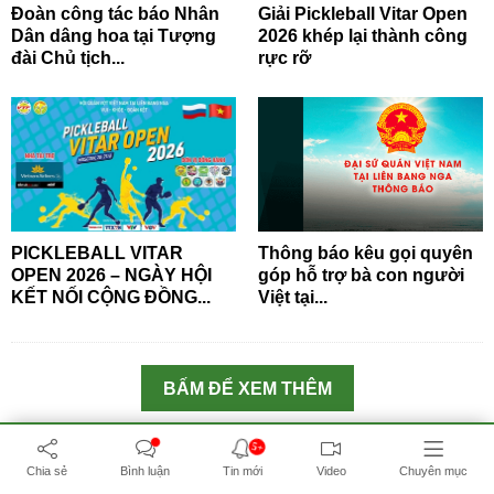
Đoàn công tác báo Nhân
Giải Pickleball Vitar Open
Dân dâng hoa tại Tượng
2026 khép lại thành công
đài Chủ tịch...
rực rỡ
PICKLEBALL VITAR
Thông báo kêu gọi quyên
OPEN 2026 – NGÀY HỘI
góp hỗ trợ bà con người
KẾT NỐI CỘNG ĐỒNG...
Việt tại...
BẤM ĐỂ XEM THÊM
5+
THỜI SỰ
Chia sẻ
Bình luận
Tin mới
Video
Chuyên mục