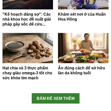
"Kế hoạch đáng sợ": Các
Khám xét nơi ở của Huấn
nhà khoa học đề xuất giải
Hoa Hồng
pháp gây sốc để cứu...
Hạt chia và 3 thực phẩm
Ăn đúng cách để sở hữu
chay giàu omega-3 tốt cho
làn da không tuổi
sức khỏe tim mạch
BẤM ĐỂ XEM THÊM