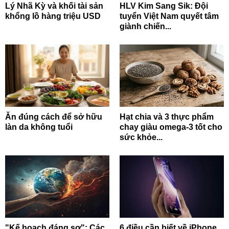
Lý Nhã Kỳ và khối tài sản
HLV Kim Sang Sik: Đội
khổng lồ hàng triệu USD
tuyển Việt Nam quyết tâm
giành chiến...
Ăn đúng cách để sở hữu
Hạt chia và 3 thực phẩm
làn da không tuổi
chay giàu omega-3 tốt cho
sức khỏe...
"Kế hoạch đáng sợ": Các
6 điều cần biết về iPhone