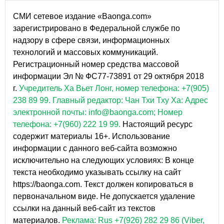
СМИ сетевое издание «Baonga.com»
зарегистрировано в Федеральной службе по
надзору в сфере связи, информационных
технологий и массовых коммуникаций.
Регистрационный номер средства массовой
информации Эл № ФС77-73891 от 29 октября 2018
г.
Учредитель Ха Вьет Лонг, номер телефона: +7(905)
238 89 99.
Главный редактор: Чан Тхи Тху Ха: Адрес
электронной почты: info@baonga.com; Номер
телефона: +7(960) 222 19 99.
Настоящий ресурс
содержит материалы 16+. Использование
информации с данного веб-сайта возможно
исключительно на следующих условиях: В конце
текста необходимо указывать ссылку на сайт
https://baonga.com. Текст должен копироваться в
первоначальном виде. Не допускается удаление
ссылки на данный веб-сайт из текстов
материалов.
Реклама: Rus +7(926) 282 29 86 (Viber,