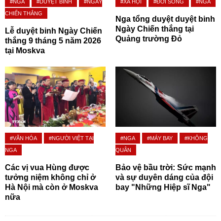
#NGA
#DUYỆT BINH
#NGÀY
#XÃ HỘI
#ĐỜI SỐNG
#NGA
CHIẾN THẮNG
Nga tổng duyệt duyệt binh
Ngày Chiến thắng tại
Lễ duyệt binh Ngày Chiến
Quảng trường Đỏ
thắng 9 tháng 5 năm 2026
tại Moskva
#VĂN HÓA
#NGƯỜI VIỆT TẠI
#NGA
#MÁY BAY
#KHÔNG
NGA
QUÂN
Các vị vua Hùng được
Bảo vệ bầu trời: Sức mạnh
tưởng niệm không chỉ ở
và sự duyên dáng của đội
Hà Nội mà còn ở Moskva
bay "Những Hiệp sĩ Nga"
nữa