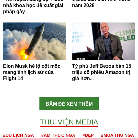
nhà khoa học đề xuất giải
năm 2028
pháp gây...
Elon Musk hé lộ cột mốc
Tỷ phú Jeff Bezos bán 15
mang tính lịch sử của
triệu cổ phiếu Amazon trị
Flight 14
giá hơn...
BẤM ĐỂ XEM THÊM
THƯ VIỆN MEDIA
#DU LỊCH NGA
#ẨM THỰC NGA
#ĐẸP
#MÙA THU NGA