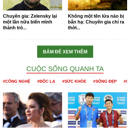
Chuyên gia: Zelensky lại
Không một tên lửa nào bị
một lần nữa biến mình
bắn hạ: Chuyên gia chỉ ra
thành trò...
thời...
BẤM ĐỂ XEM THÊM
CUỘC SỐNG QUANH TA
#CÔNG NGHỆ
#ĐỘC LẠ
#SỨC KHỎE
#SỐNG ĐẸP
#Q