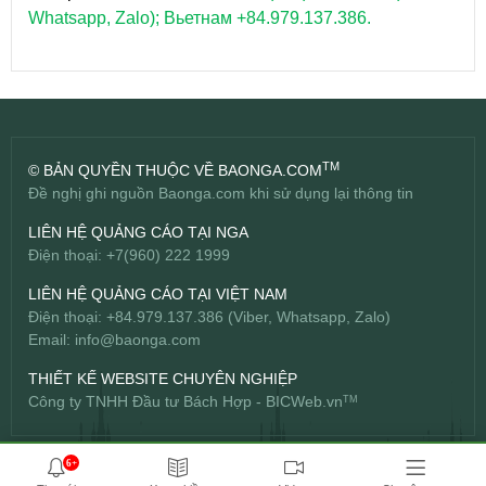
Whatsapp, Zalo); Вьетнам +84.979.137.386.
TM
© BẢN QUYỀN THUỘC VỀ BAONGA.COM
Đề nghị ghi nguồn Baonga.com khi sử dụng lại thông tin
LIÊN HỆ QUẢNG CÁO TẠI NGA
Điện thoại: +7(960) 222 1999
LIÊN HỆ QUẢNG CÁO TẠI VIỆT NAM
Điện thoại: +84.979.137.386 (Viber, Whatsapp, Zalo)
Email:
info@baonga.com
THIẾT KẾ WEBSITE CHUYÊN NGHIỆP
Công ty TNHH Đầu tư Bách Hợp -
BICWeb.vn
TM
6+