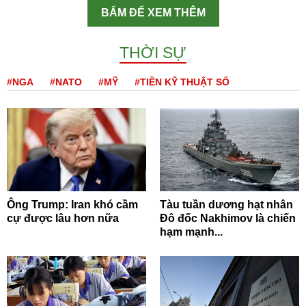
BẤM ĐỂ XEM THÊM
THỜI SỰ
#NGA
#NATO
#MỸ
#TIỀN KỸ THUẬT SỐ
Ông Trump: Iran khó cầm
Tàu tuần dương hạt nhân
cự được lâu hơn nữa
Đô đốc Nakhimov là chiến
hạm mạnh...