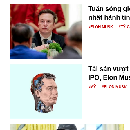
Tuần sóng gi
nhất hành ti
#ELON MUSK
#TỶ G
Tài sản vượt
IPO, Elon Mu
#MỸ
#ELON MUSK
An ninh
Anh
Australia
Amazon
Army Games
Apple