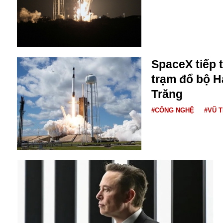
Bulagria
Crimea
Chính trị
SpaceX tiếp 
Công nghệ
trạm đổ bộ H
Chuyện hay
Trăng
Chuyện lạ
Cuộc sống quanh ta
#CÔNG NGHỆ
#VŨ 
Casino
Chiến tranh thương mại
Chi hội phụ nữ TTTM Mátxcơva
Chính trị Nga
Chợ Vòm
Cảnh sát
Cấm bay
Cao tốc
Canada