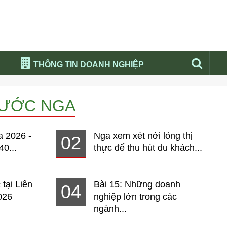
THÔNG TIN DOANH NGHIỆP
Đừng bỏ lỡ
NƯỚC NGA
Nổi bật báo nga
Thư viện media
a 2026 -
Nga xem xét nới lỏng thị
02
Phân tích thị trường Nga 2026
40...
thực để thu hút du khách...
 tại Liên
Bài 15: Những doanh
04
026
nghiệp lớn trong các
ngành...