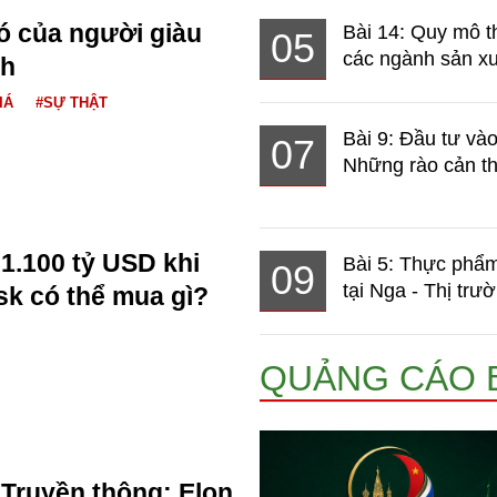
ó của người giàu
Bài 14: Quy mô t
05
các ngành sản xuấ
nh
IÁ
#SỰ THẬT
Bài 9: Đầu tư và
07
Những rào cản th
 1.100 tỷ USD khi
Bài 5: Thực phẩm
09
tại Nga - Thị trườ
sk có thể mua gì?
QUẢNG CÁO 
Truyền thông: Elon