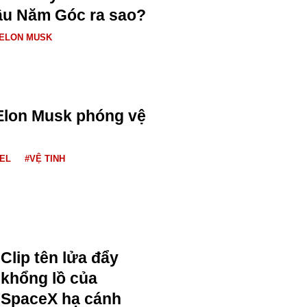
ầu Năm Góc ra sao?
ELON MUSK
Elon Musk phóng vệ
AEL
#VỆ TINH
Clip tên lửa đẩy
khổng lồ của
SpaceX hạ cánh