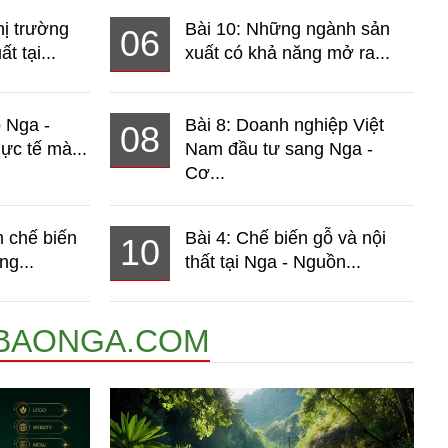
hị trường
Bài 10: Những ngành sản
06
t tại...
xuất có khả năng mở ra...
o Nga -
Bài 8: Doanh nghiệp Việt
08
ực tế mà...
Nam đầu tư sang Nga -
Cơ...
 chế biến
Bài 4: Chế biến gỗ và nội
10
ng...
thất tại Nga - Nguồn...
BAONGA.COM