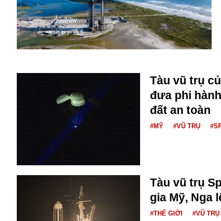
Buôn bán ở Nga
Bộ Quốc phòng
Bác Hồ
Bộ Y tế
Bão tuyết
Bệnh viện
Tàu vũ trụ c
Bản quyền
Bảo tàng
đưa phi hành
Blockchain
đất an toàn
Bộ Ngoại giao
#MỸ
#VŨ TRỤ
#S
Bình Dương
Biển Đen
Boeing
Bình Định
Bulgaria
Tàu vũ trụ S
Biến chủng
gia Mỹ, Nga l
Baikal
Bakhmut
#THẾ GIỚI
#VŨ TRỤ