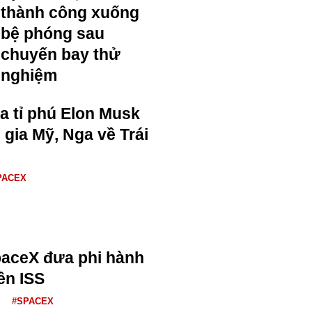
thành công xuống
bệ phóng sau
chuyến bay thử
nghiệm
ủa tỉ phú Elon Musk
 gia Mỹ, Nga về Trái
PACEX
paceX đưa phi hành
ên ISS
#SPACEX