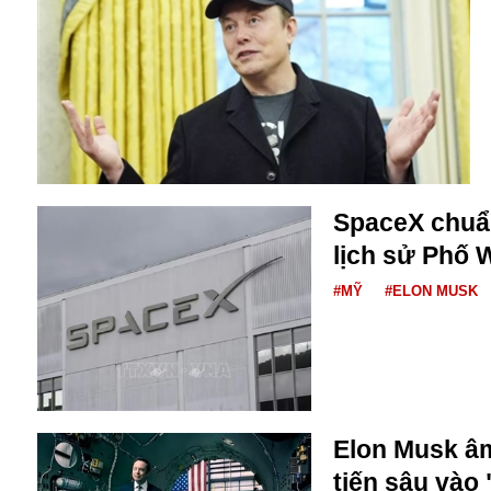
Alibaba
Angela Merkel
Aeroflot
ASEAN
Argentina
Ai
Azovstal
SpaceX chuẩn
lịch sử Phố W
#MỸ
#ELON MUSK
Elon Musk â
tiến sâu vào