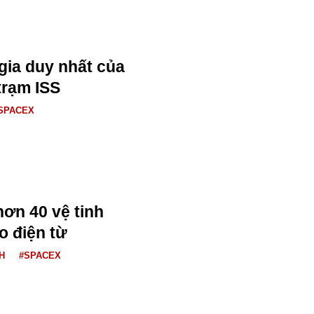
gia duy nhất của
trạm ISS
SPACEX
ơn 40 vệ tinh
ão điện từ
H
#SPACEX