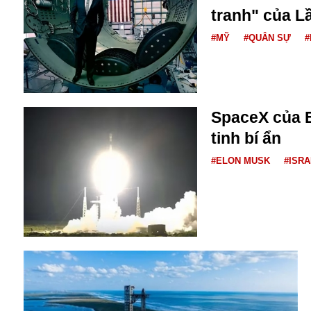
tranh" của L
#MỸ
#QUÂN SỰ
#
SpaceX của 
tinh bí ẩn
Bói toán
Bóng đá
#ELON MUSK
#ISR
Bill Gates
BĐS
Bí ẩn
Bitcoin
Bamboo Airways
Báo Nga có gì?
Biển Đông
Barrack Obama
Bắc Kinh