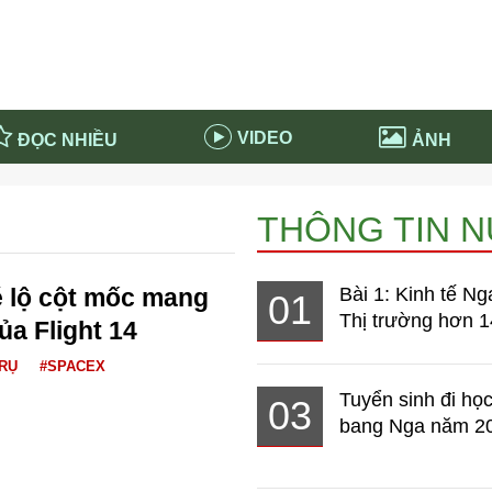
VIDEO
ĐỌC NHIỀU
ẢNH
in và ứng dụng
Tiêu điểm Covid-19
THÔNG TIN 
d-19 tại Nga
Thời sự
n nước Nga
NABU EDUCATION
 lộ cột mốc mang
Bài 1: Kinh tế Ng
01
 nước Nga
Tử vi hàng ngày
Thị trường hơn 1
của Flight 14
 Nga - Việt Nam
Phân tích chính trị
TRỤ
#SPACEX
Tuyển sinh đi học
03
bang Nga năm 2