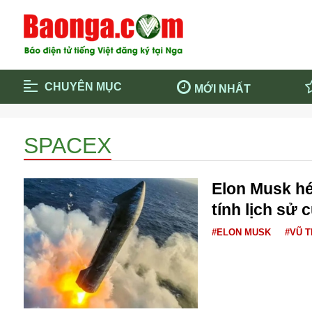
CHUYÊN MỤC
MỚI NHẤT
Trang chủ
Blockcha
SPACEX
Điểm tin chính
Dịch Covi
Cộng đồng
Thông ti
Elon Musk hé
Cuộc sống quanh ta
Khám phá
tính lịch sử 
Quảng cáo
Chính trị
#ELON MUSK
#VŨ 