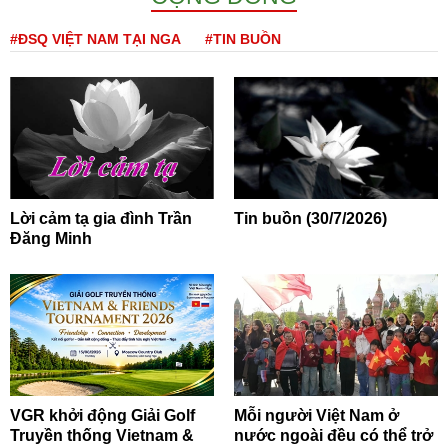
#ĐSQ VIỆT NAM TẠI NGA
#TIN BUỒN
Lời cảm tạ gia đình Trần
Tin buồn (30/7/2026)
Đăng Minh
VGR khởi động Giải Golf
Mỗi người Việt Nam ở
Truyền thống Vietnam &
nước ngoài đều có thể trở