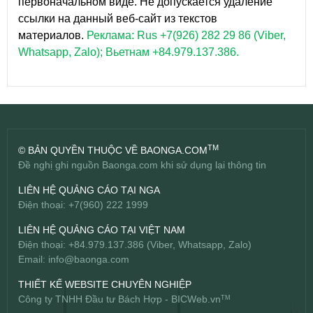
первоначальном виде. Не допускается удаление
ссылки на данный веб-сайт из текстов
материалов.
Реклама: Rus +7(926) 282 29 86 (Viber,
Whatsapp, Zalo); Вьетнам +84.979.137.386.
TM
© BẢN QUYỀN THUỘC VỀ BAONGA.COM
Đề nghị ghi nguồn Baonga.com khi sử dụng lại thông tin
LIÊN HỆ QUẢNG CÁO TẠI NGA
Điện thoại: +7(960) 222 1999
LIÊN HỆ QUẢNG CÁO TẠI VIỆT NAM
Điện thoại: +84.979.137.386 (Viber, Whatsapp, Zalo)
Email:
info@baonga.com
THIẾT KẾ WEBSITE CHUYÊN NGHIỆP
Công ty TNHH Đầu tư Bách Hợp -
BICWeb.vn
TM