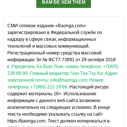
BẤM ĐỂ XEM THÊM
СМИ сетевое издание «Baonga.com»
зарегистрировано в Федеральной службе по
надзору в сфере связи, информационных
технологий и массовых коммуникаций.
Регистрационный номер средства массовой
информации Эл № ФС77-73891 от 29 октября 2018
г.
Учредитель Ха Вьет Лонг, номер телефона: +7(905)
238 89 99.
Главный редактор: Чан Тхи Тху Ха: Адрес
электронной почты: info@baonga.com; Номер
телефона: +7(960) 222 19 99.
Настоящий ресурс
содержит материалы 16+. Использование
информации с данного веб-сайта возможно
исключительно на следующих условиях: В конце
текста необходимо указывать ссылку на сайт
https://baonga.com. Текст должен копироваться в