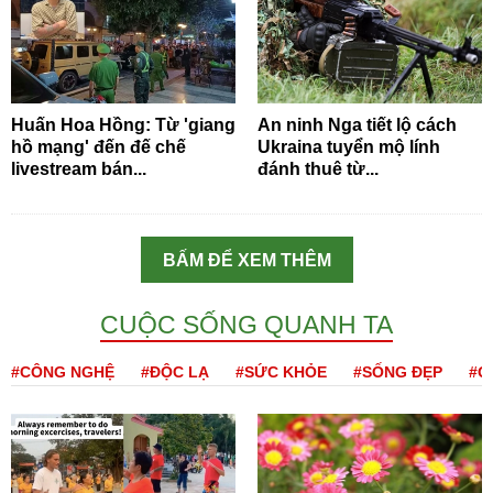
Huấn Hoa Hồng: Từ 'giang
An ninh Nga tiết lộ cách
hồ mạng' đến đế chế
Ukraina tuyển mộ lính
livestream bán...
đánh thuê từ...
BẤM ĐỂ XEM THÊM
CUỘC SỐNG QUANH TA
#CÔNG NGHỆ
#ĐỘC LẠ
#SỨC KHỎE
#SỐNG ĐẸP
#Q