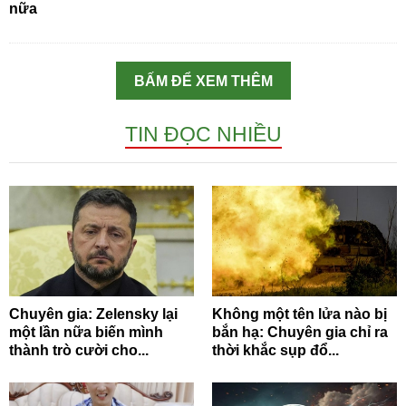
nữa
BẤM ĐỂ XEM THÊM
TIN ĐỌC NHIỀU
Chuyên gia: Zelensky lại
Không một tên lửa nào bị
một lần nữa biến mình
bắn hạ: Chuyên gia chỉ ra
thành trò cười cho...
thời khắc sụp đổ...