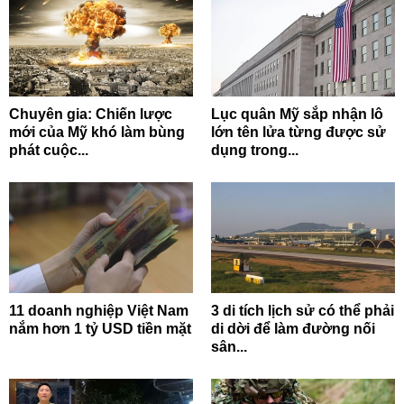
Chuyên gia: Chiến lược
Lục quân Mỹ sắp nhận lô
mới của Mỹ khó làm bùng
lớn tên lửa từng được sử
phát cuộc...
dụng trong...
11 doanh nghiệp Việt Nam
3 di tích lịch sử có thể phải
nắm hơn 1 tỷ USD tiền mặt
di dời để làm đường nối
sân...