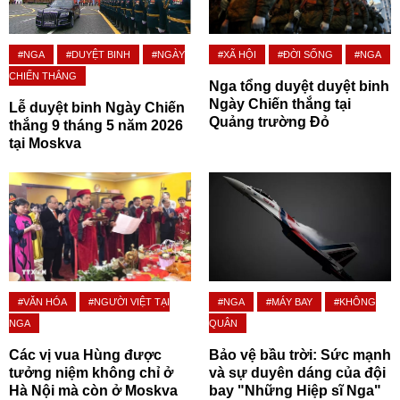
#NGA
#DUYỆT BINH
#NGÀY
#XÃ HỘI
#ĐỜI SỐNG
#NGA
CHIẾN THẮNG
Nga tổng duyệt duyệt binh
Ngày Chiến thắng tại
Lễ duyệt binh Ngày Chiến
Quảng trường Đỏ
thắng 9 tháng 5 năm 2026
tại Moskva
#VĂN HÓA
#NGƯỜI VIỆT TẠI
#NGA
#MÁY BAY
#KHÔNG
NGA
QUÂN
Các vị vua Hùng được
Bảo vệ bầu trời: Sức mạnh
tưởng niệm không chỉ ở
và sự duyên dáng của đội
Hà Nội mà còn ở Moskva
bay "Những Hiệp sĩ Nga"