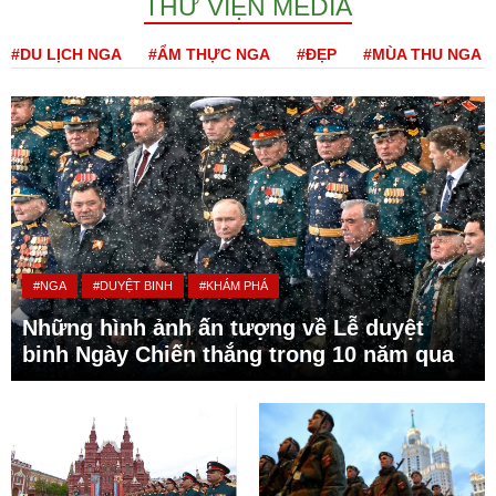
THƯ VIỆN MEDIA
#DU LỊCH NGA
#ẨM THỰC NGA
#ĐẸP
#MÙA THU NGA
#NGA
#DUYỆT BINH
#KHÁM PHÁ
Những hình ảnh ấn tượng về Lễ duyệt
binh Ngày Chiến thắng trong 10 năm qua