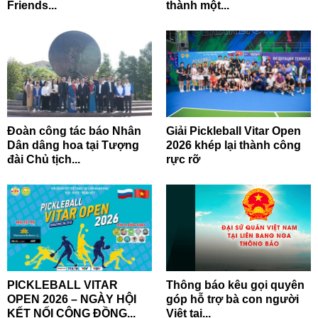
Friends...
thành một...
Đoàn công tác báo Nhân
Giải Pickleball Vitar Open
Dân dâng hoa tại Tượng
2026 khép lại thành công
đài Chủ tịch...
rực rỡ
PICKLEBALL VITAR
Thông báo kêu gọi quyên
OPEN 2026 – NGÀY HỘI
góp hỗ trợ bà con người
KẾT NỐI CỘNG ĐỒNG...
Việt tại...