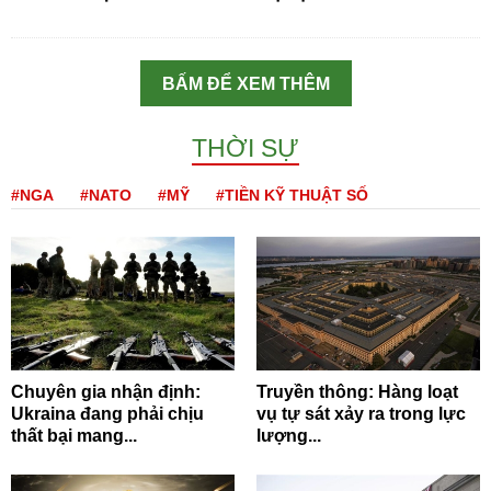
BẤM ĐỂ XEM THÊM
THỜI SỰ
#NGA
#NATO
#MỸ
#TIỀN KỸ THUẬT SỐ
Chuyên gia nhận định:
Truyền thông: Hàng loạt
Ukraina đang phải chịu
vụ tự sát xảy ra trong lực
thất bại mang...
lượng...