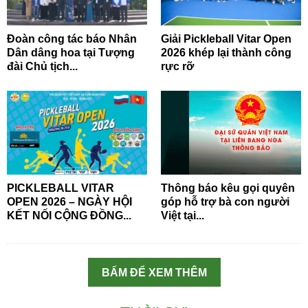
Đoàn công tác báo Nhân
Giải Pickleball Vitar Open
Dân dâng hoa tại Tượng
2026 khép lại thành công
đài Chủ tịch...
rực rỡ
PICKLEBALL VITAR
Thông báo kêu gọi quyên
OPEN 2026 – NGÀY HỘI
góp hỗ trợ bà con người
KẾT NỐI CỘNG ĐỒNG...
Việt tại...
BẤM ĐỂ XEM THÊM