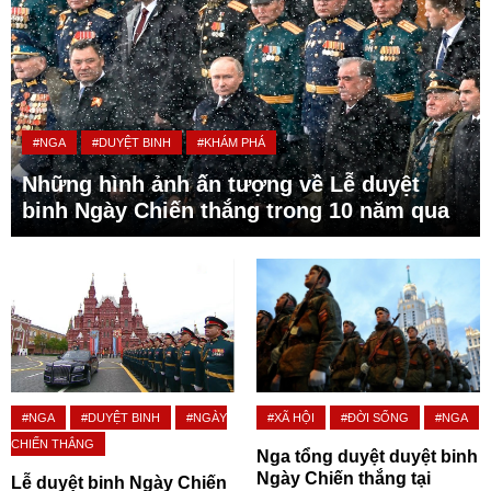
#NGA
#DUYỆT BINH
#KHÁM PHÁ
Những hình ảnh ấn tượng về Lễ duyệt
binh Ngày Chiến thắng trong 10 năm qua
#NGA
#DUYỆT BINH
#NGÀY
#XÃ HỘI
#ĐỜI SỐNG
#NGA
CHIẾN THẮNG
Nga tổng duyệt duyệt binh
Ngày Chiến thắng tại
Lễ duyệt binh Ngày Chiến