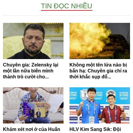
TIN ĐỌC NHIỀU
Chuyên gia: Zelensky lại
Không một tên lửa nào bị
một lần nữa biến mình
bắn hạ: Chuyên gia chỉ ra
thành trò cười cho...
thời khắc sụp đổ...
Khám xét nơi ở của Huấn
HLV Kim Sang Sik: Đội