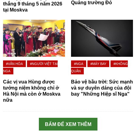
Quảng trường Đỏ
thắng 9 tháng 5 năm 2026
tại Moskva
#VĂN HÓA
#NGƯỜI VIỆT TẠI
#NGA
#MÁY BAY
#KHÔNG
NGA
QUÂN
Các vị vua Hùng được
Bảo vệ bầu trời: Sức mạnh
tưởng niệm không chỉ ở
và sự duyên dáng của đội
Hà Nội mà còn ở Moskva
bay "Những Hiệp sĩ Nga"
nữa
BẤM ĐỂ XEM THÊM