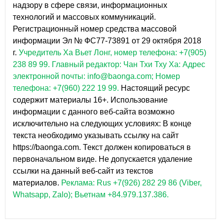
надзору в сфере связи, информационных
технологий и массовых коммуникаций.
Регистрационный номер средства массовой
информации Эл № ФС77-73891 от 29 октября 2018
г.
Учредитель Ха Вьет Лонг, номер телефона: +7(905)
238 89 99.
Главный редактор: Чан Тхи Тху Ха: Адрес
электронной почты: info@baonga.com; Номер
телефона: +7(960) 222 19 99.
Настоящий ресурс
содержит материалы 16+. Использование
информации с данного веб-сайта возможно
исключительно на следующих условиях: В конце
текста необходимо указывать ссылку на сайт
https://baonga.com. Текст должен копироваться в
первоначальном виде. Не допускается удаление
ссылки на данный веб-сайт из текстов
материалов.
Реклама: Rus +7(926) 282 29 86 (Viber,
Whatsapp, Zalo); Вьетнам +84.979.137.386.