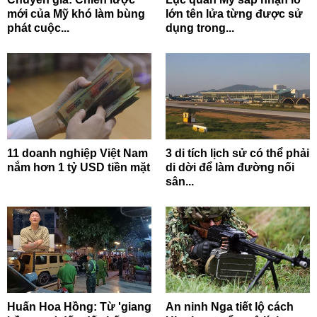
mới của Mỹ khó làm bùng
lớn tên lửa từng được sử
phát cuộc...
dụng trong...
11 doanh nghiệp Việt Nam
3 di tích lịch sử có thể phải
nắm hơn 1 tỷ USD tiền mặt
di dời để làm đường nối
sân...
Huấn Hoa Hồng: Từ 'giang
An ninh Nga tiết lộ cách