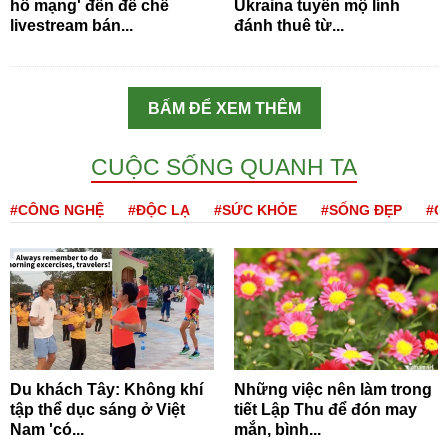
hồ mạng' đến đế chế
Ukraina tuyển mộ lính
livestream bán...
đánh thuê từ...
BẤM ĐỂ XEM THÊM
CUỘC SỐNG QUANH TA
#CÔNG NGHỆ
#ĐỘC LẠ
#SỨC KHỎE
#SỐNG ĐẸP
#Q
Du khách Tây: Không khí
Những việc nên làm trong
tập thể dục sáng ở Việt
tiết Lập Thu để đón may
Nam 'có...
mắn, bình...