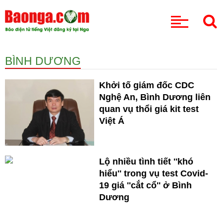
CHUYÊN MỤC
BÌNH DƯƠNG
Khởi tố giám đốc CDC
Nghệ An, Bình Dương liên
quan vụ thổi giá kit test
Việt Á
Lộ nhiều tình tiết ''khó
hiểu'' trong vụ test Covid-
19 giá ''cắt cổ'' ở Bình
Dương