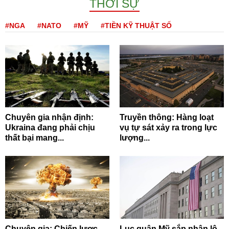
THỜI SỰ
#NGA
#NATO
#MỸ
#TIỀN KỸ THUẬT SỐ
Chuyên gia nhận định:
Truyền thông: Hàng loạt
Ukraina đang phải chịu
vụ tự sát xảy ra trong lực
thất bại mang...
lượng...
Chuyên gia: Chiến lược
Lục quân Mỹ sắp nhận lô