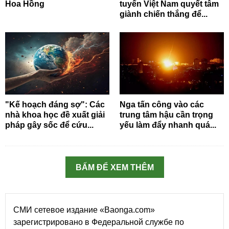
Hoa Hồng
tuyển Việt Nam quyết tâm
giành chiến thắng để...
"Kế hoạch đáng sợ": Các
Nga tấn công vào các
nhà khoa học đề xuất giải
trung tâm hậu cần trọng
pháp gây sốc để cứu...
yếu làm đẩy nhanh quá...
BẤM ĐỂ XEM THÊM
СМИ сетевое издание «Baonga.com»
зарегистрировано в Федеральной службе по