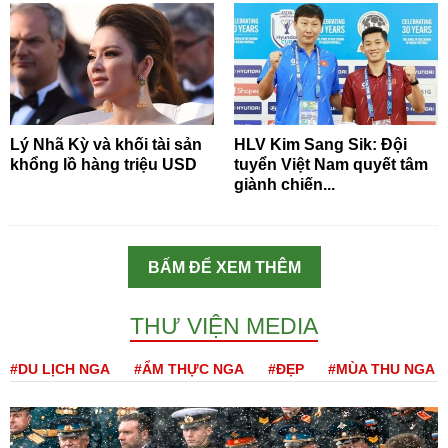
Lý Nhã Kỳ và khối tài sản
HLV Kim Sang Sik: Đội
khổng lồ hàng triệu USD
tuyển Việt Nam quyết tâm
giành chiến...
BẤM ĐỂ XEM THÊM
THƯ VIỆN MEDIA
#DU LỊCH NGA
#ẨM THỰC NGA
#ĐẸP
#MÙA THU NGA