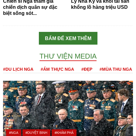
Chiến sĩ Nga tham gia
Lý Nhã Kỳ và khối tài sản
chiến dịch quân sự đặc
khổng lồ hàng triệu USD
biệt sống sót...
BẤM ĐỂ XEM THÊM
THƯ VIỆN MEDIA
#DU LỊCH NGA
#ẨM THỰC NGA
#ĐẸP
#MÙA THU NGA
#NGA
#DUYỆT BINH
#KHÁM PHÁ