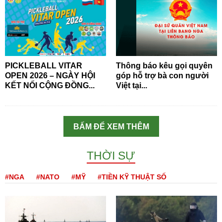
PICKLEBALL VITAR
Thông báo kêu gọi quyên
OPEN 2026 – NGÀY HỘI
góp hỗ trợ bà con người
KẾT NỐI CỘNG ĐỒNG...
Việt tại...
BẤM ĐỂ XEM THÊM
THỜI SỰ
#NGA
#NATO
#MỸ
#TIỀN KỸ THUẬT SỐ