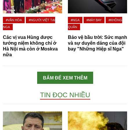
#VĂN HÓA
#NGƯỜI VIỆT TẠI
#NGA
#MÁY BAY
#KHÔNG
NGA
QUÂN
Các vị vua Hùng được
Bảo vệ bầu trời: Sức mạnh
tưởng niệm không chỉ ở
và sự duyên dáng của đội
Hà Nội mà còn ở Moskva
bay "Những Hiệp sĩ Nga"
nữa
BẤM ĐỂ XEM THÊM
TIN ĐỌC NHIỀU