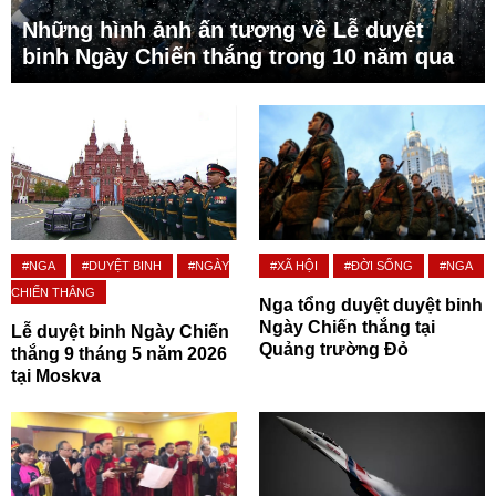
Những hình ảnh ấn tượng về Lễ duyệt
binh Ngày Chiến thắng trong 10 năm qua
#NGA
#DUYỆT BINH
#NGÀY
#XÃ HỘI
#ĐỜI SỐNG
#NGA
CHIẾN THẮNG
Nga tổng duyệt duyệt binh
Ngày Chiến thắng tại
Lễ duyệt binh Ngày Chiến
Quảng trường Đỏ
thắng 9 tháng 5 năm 2026
tại Moskva