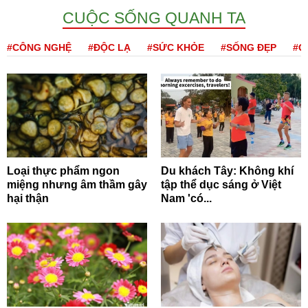
CUỘC SỐNG QUANH TA
#CÔNG NGHỆ
#ĐỘC LẠ
#SỨC KHỎE
#SỐNG ĐẸP
#Q
Loại thực phẩm ngon
Du khách Tây: Không khí
miệng nhưng âm thầm gây
tập thể dục sáng ở Việt
hại thận
Nam 'có...