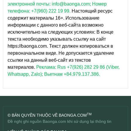
электронной почты: info@baonga.com; Номер
телефона: +7(960) 222 19 99.
Настоящий ресурс
содержит материалы 16+. Использование
информации с данного веб-сайта возможно
исключительно на следующих условиях: В конце
текста необходимо указывать ссылку на сайт
https://baonga.com. Текст должен копироваться в
первоначальном виде. Не допускается удаление
ссылки на данный веб-сайт из текстов
материалов.
Реклама: Rus +7(926) 282 29 86 (Viber,
Whatsapp, Zalo); Вьетнам +84.979.137.386.
TM
© BẢN QUYỀN THUỘC VỀ BAONGA.COM
Đề nghị ghi nguồn Baonga.com khi sử dụng lại thông tin