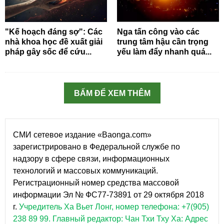
"Kế hoạch đáng sợ": Các
Nga tấn công vào các
nhà khoa học đề xuất giải
trung tâm hậu cần trọng
pháp gây sốc để cứu...
yếu làm đẩy nhanh quá...
BẤM ĐỂ XEM THÊM
СМИ сетевое издание «Baonga.com»
зарегистрировано в Федеральной службе по
надзору в сфере связи, информационных
технологий и массовых коммуникаций.
Регистрационный номер средства массовой
информации Эл № ФС77-73891 от 29 октября 2018
г.
Учредитель Ха Вьет Лонг, номер телефона: +7(905)
238 89 99.
Главный редактор: Чан Тхи Тху Ха: Адрес