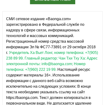
СМИ сетевое издание «Baonga.com»
зарегистрировано в Федеральной службе по
надзору в сфере связи, информационных
технологий и массовых коммуникаций.
Регистрационный номер средства массовой
информации Эл № ФС77-73891 от 29 октября 2018
г.
Учредитель Ха Вьет Лонг, номер телефона: +7(905)
238 89 99.
Главный редактор: Чан Тхи Тху Ха: Адрес
электронной почты: info@baonga.com; Номер
телефона: +7(960) 222 19 99.
Настоящий ресурс
содержит материалы 16+. Использование
информации с данного веб-сайта возможно
исключительно на следующих условиях: В конце
текста необходимо указывать ссылку на сайт
https://baonga.com. Текст должен копироваться в
первоначальном виде. Не допускается удаление