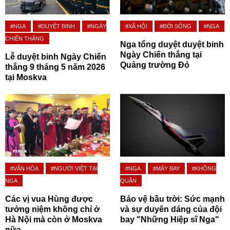
#NGA
#DUYỆT BINH
#NGÀY
#XÃ HỘI
#ĐỜI SỐNG
#NGA
CHIẾN THẮNG
Nga tổng duyệt duyệt binh
Ngày Chiến thắng tại
Lễ duyệt binh Ngày Chiến
Quảng trường Đỏ
thắng 9 tháng 5 năm 2026
tại Moskva
#VĂN HÓA
#NGƯỜI VIỆT TẠI
#NGA
#MÁY BAY
#KHÔNG
NGA
QUÂN
Các vị vua Hùng được
Bảo vệ bầu trời: Sức mạnh
tưởng niệm không chỉ ở
và sự duyên dáng của đội
Hà Nội mà còn ở Moskva
bay "Những Hiệp sĩ Nga"
nữa