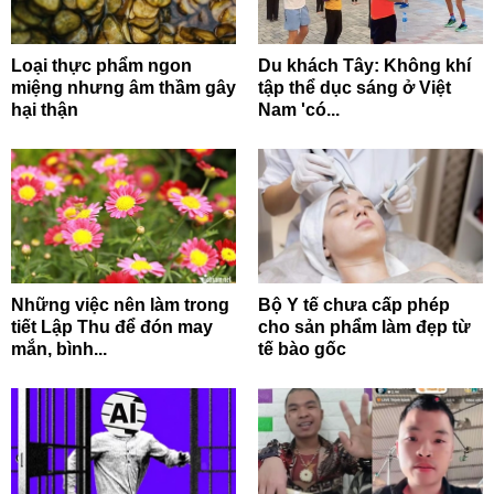
Loại thực phẩm ngon
Du khách Tây: Không khí
miệng nhưng âm thầm gây
tập thể dục sáng ở Việt
hại thận
Nam 'có...
Những việc nên làm trong
Bộ Y tế chưa cấp phép
tiết Lập Thu để đón may
cho sản phẩm làm đẹp từ
mắn, bình...
tế bào gốc