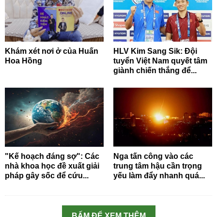
Khám xét nơi ở của Huấn
HLV Kim Sang Sik: Đội
Hoa Hồng
tuyển Việt Nam quyết tâm
giành chiến thắng để...
"Kế hoạch đáng sợ": Các
Nga tấn công vào các
nhà khoa học đề xuất giải
trung tâm hậu cần trọng
pháp gây sốc để cứu...
yếu làm đẩy nhanh quá...
BẤM ĐỂ XEM THÊM