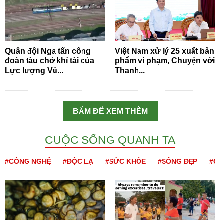
Quân đội Nga tấn công
Việt Nam xử lý 25 xuất bản
đoàn tàu chở khí tài của
phẩm vi phạm, Chuyện với
Lực lượng Vũ...
Thanh...
BẤM ĐỂ XEM THÊM
CUỘC SỐNG QUANH TA
#CÔNG NGHỆ
#ĐỘC LẠ
#SỨC KHỎE
#SỐNG ĐẸP
#Q