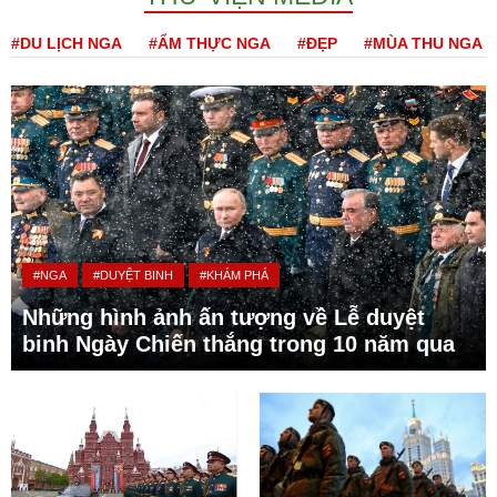
#DU LỊCH NGA
#ẨM THỰC NGA
#ĐẸP
#MÙA THU NGA
#NGA
#DUYỆT BINH
#KHÁM PHÁ
Những hình ảnh ấn tượng về Lễ duyệt
binh Ngày Chiến thắng trong 10 năm qua