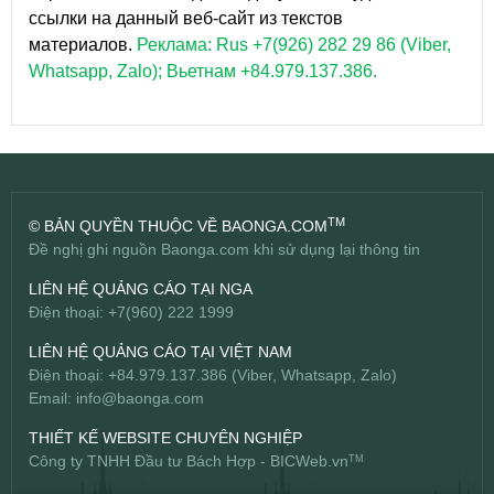
ссылки на данный веб-сайт из текстов
материалов.
Реклама: Rus +7(926) 282 29 86 (Viber,
Whatsapp, Zalo); Вьетнам +84.979.137.386.
TM
© BẢN QUYỀN THUỘC VỀ BAONGA.COM
Đề nghị ghi nguồn Baonga.com khi sử dụng lại thông tin
LIÊN HỆ QUẢNG CÁO TẠI NGA
Điện thoại: +7(960) 222 1999
LIÊN HỆ QUẢNG CÁO TẠI VIỆT NAM
Điện thoại: +84.979.137.386 (Viber, Whatsapp, Zalo)
Email:
info@baonga.com
THIẾT KẾ WEBSITE CHUYÊN NGHIỆP
Công ty TNHH Đầu tư Bách Hợp -
BICWeb.vn
TM