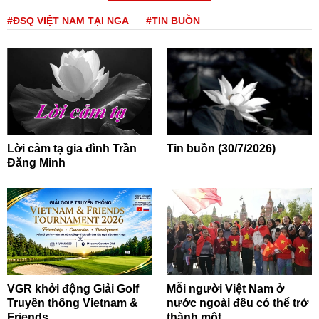
#ĐSQ VIỆT NAM TẠI NGA
#TIN BUỒN
Lời cảm tạ gia đình Trần
Tin buồn (30/7/2026)
Đăng Minh
VGR khởi động Giải Golf
Mỗi người Việt Nam ở
Truyền thống Vietnam &
nước ngoài đều có thể trở
Friends...
thành một...