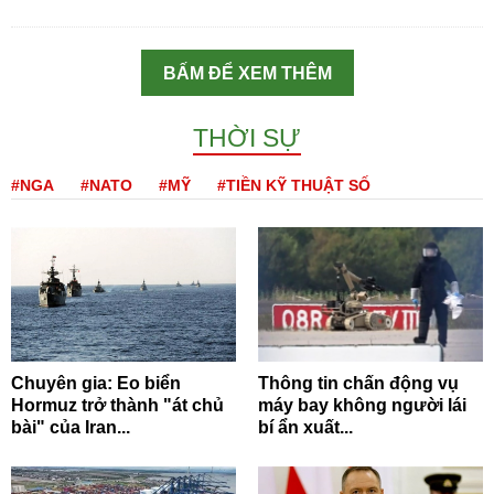
BẤM ĐỂ XEM THÊM
THỜI SỰ
#NGA
#NATO
#MỸ
#TIỀN KỸ THUẬT SỐ
Chuyên gia: Eo biển
Thông tin chấn động vụ
Hormuz trở thành "át chủ
máy bay không người lái
bài" của Iran...
bí ẩn xuất...