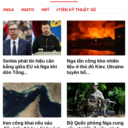
#NGA
#NATO
#MỸ
#TIỀN KỸ THUẬT SỐ
Serbia phát tín hiệu cân
Nga tấn công kho nhiên
bằng giữa EU và Nga khi
liệu ở thủ đô Kiev, Ukraine
đón Tổng...
tuyên bố...
Iran công khai nêu sáu
Bộ Quốc phòng Nga cung