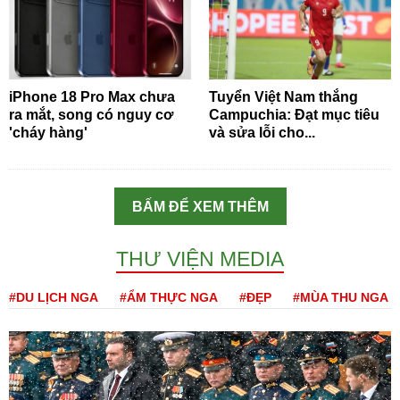
iPhone 18 Pro Max chưa
Tuyển Việt Nam thắng
ra mắt, song có nguy cơ
Campuchia: Đạt mục tiêu
'cháy hàng'
và sửa lỗi cho...
BẤM ĐỂ XEM THÊM
THƯ VIỆN MEDIA
#DU LỊCH NGA
#ẨM THỰC NGA
#ĐẸP
#MÙA THU NGA