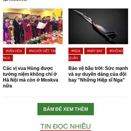
#VĂN HÓA
#NGƯỜI VIỆT TẠI
#NGA
#MÁY BAY
#KHÔNG
NGA
QUÂN
Các vị vua Hùng được
Bảo vệ bầu trời: Sức mạnh
tưởng niệm không chỉ ở
và sự duyên dáng của đội
Hà Nội mà còn ở Moskva
bay "Những Hiệp sĩ Nga"
nữa
BẤM ĐỂ XEM THÊM
TIN ĐỌC NHIỀU