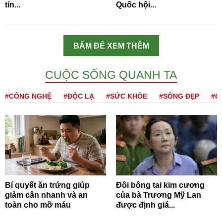
tín...
Quốc hội...
BẤM ĐỂ XEM THÊM
CUỘC SỐNG QUANH TA
#CÔNG NGHỆ
#ĐỘC LẠ
#SỨC KHỎE
#SỐNG ĐẸP
#Q
Bí quyết ăn trứng giúp
Đôi bông tai kim cương
giảm cân nhanh và an
của bà Trương Mỹ Lan
toàn cho mỡ máu
được định giá...