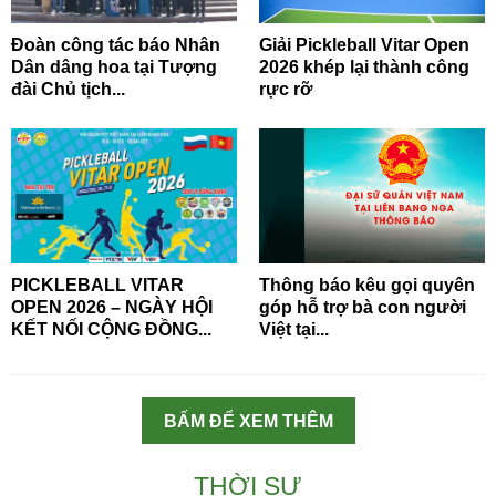
Đoàn công tác báo Nhân
Giải Pickleball Vitar Open
Dân dâng hoa tại Tượng
2026 khép lại thành công
đài Chủ tịch...
rực rỡ
PICKLEBALL VITAR
Thông báo kêu gọi quyên
OPEN 2026 – NGÀY HỘI
góp hỗ trợ bà con người
KẾT NỐI CỘNG ĐỒNG...
Việt tại...
BẤM ĐỂ XEM THÊM
THỜI SỰ