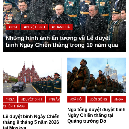
#NGA
#DUYỆT BINH
#KHÁM PHÁ
Những hình ảnh ấn tượng về Lễ duyệt
binh Ngày Chiến thắng trong 10 năm qua
#NGA
#DUYỆT BINH
#NGÀY
#XÃ HỘI
#ĐỜI SỐNG
#NGA
CHIẾN THẮNG
Nga tổng duyệt duyệt binh
Ngày Chiến thắng tại
Lễ duyệt binh Ngày Chiến
Quảng trường Đỏ
thắng 9 tháng 5 năm 2026
tại Moskva