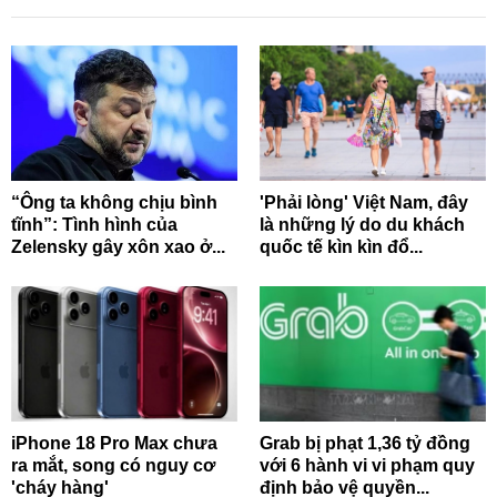
“Ông ta không chịu bình
'Phải lòng' Việt Nam, đây
tĩnh”: Tình hình của
là những lý do du khách
Zelensky gây xôn xao ở...
quốc tế kìn kìn đổ...
iPhone 18 Pro Max chưa
Grab bị phạt 1,36 tỷ đồng
ra mắt, song có nguy cơ
với 6 hành vi vi phạm quy
'cháy hàng'
định bảo vệ quyền...