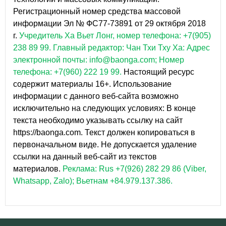
Регистрационный номер средства массовой
информации Эл № ФС77-73891 от 29 октября 2018
г.
Учредитель Ха Вьет Лонг, номер телефона: +7(905)
238 89 99.
Главный редактор: Чан Тхи Тху Ха: Адрес
электронной почты: info@baonga.com; Номер
телефона: +7(960) 222 19 99.
Настоящий ресурс
содержит материалы 16+. Использование
информации с данного веб-сайта возможно
исключительно на следующих условиях: В конце
текста необходимо указывать ссылку на сайт
https://baonga.com. Текст должен копироваться в
первоначальном виде. Не допускается удаление
ссылки на данный веб-сайт из текстов
материалов.
Реклама: Rus +7(926) 282 29 86 (Viber,
Whatsapp, Zalo); Вьетнам +84.979.137.386.