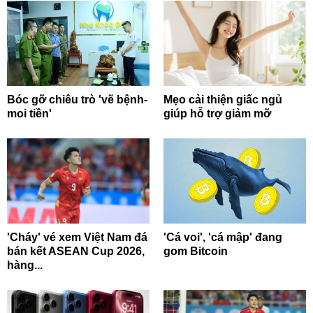
Bóc gỡ chiêu trò 'vẽ bệnh-
Mẹo cải thiện giấc ngủ
moi tiền'
giúp hỗ trợ giảm mỡ
'Cháy' vé xem Việt Nam đá
'Cá voi', 'cá mập' đang
bán kết ASEAN Cup 2026,
gom Bitcoin
hàng...