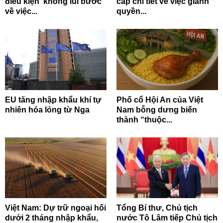
điều kiện 'không lùi bước'
cấp chi tiết về việc giành
về việc...
quyền...
EU tăng nhập khẩu khí tự
Phố cổ Hội An của Việt
nhiên hóa lỏng từ Nga
Nam bỗng dưng biến
thành “thuộc...
Việt Nam: Dự trữ ngoại hối
Tổng Bí thư, Chủ tịch
dưới 2 tháng nhập khẩu,
nước Tô Lâm tiếp Chủ tịch